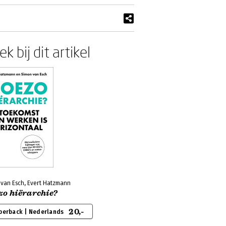
k bij dit artikel
 van Esch, Evert Hatzmann
zo hiërarchie?
20,-
perback | Nederlands