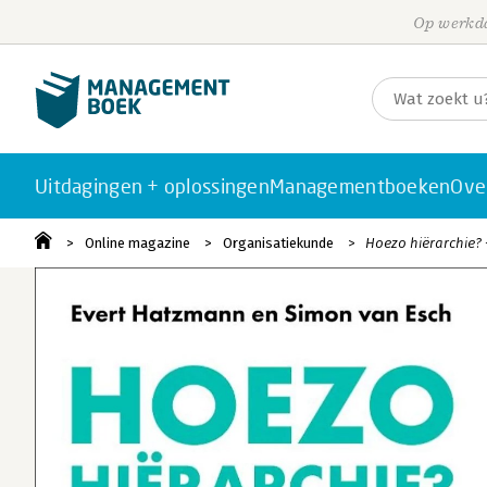
Op werkda
Uitdagingen + oplossingen
Managementboeken
Ove
Online magazine
Organisatiekunde
Hoezo hiërarchie? -