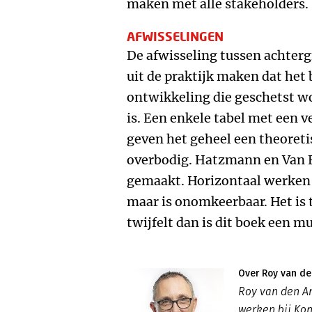
maken met alle stakeholders.
AFWISSELINGEN
De afwisseling tussen achter
uit de praktijk maken dat het
ontwikkeling die geschetst w
is. Een enkele tabel met een v
geven het geheel een theoreti
overbodig. Hatzmann en Van E
gemaakt. Horizontaal werken l
maar is onomkeerbaar. Het is t
twijfelt dan is dit boek een mu
Over Roy van de
Roy van den A
werken bij Kon