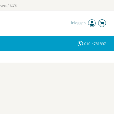
 vanaf €20
Inloggen
010-4731397
Personen
Trefwoorden