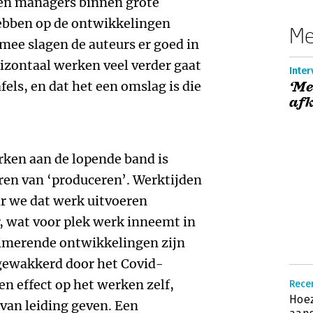
ren managers binnen grote
hebben op de ontwikkelingen
Me
mee slagen de auteurs er goed in
izontaal werken veel verder gaat
Inter
els, en dat het een omslag is die
‘Me
afk
erken aan de lopende band is
en van ‘produceren’. Werktijden
ar we dat werk uitvoeren
, wat voor plek werk inneemt in
uimerende ontwikkelingen zijn
gewakkerd door het Covid-
een effect op het werken zelf,
Recen
Hoez
van leiding geven. Een