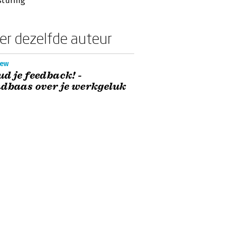
turing’
er dezelfde auteur
iew
d je feedback! -
dbaas over je werkgeluk