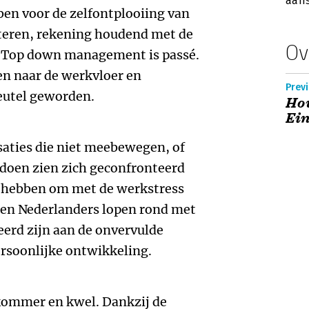
aans
en voor de zelfontplooiing van
iteren, rekening houdend met de
Ov
 Top down management is passé.
n naar de werkvloer en
Prev
leutel geworden.
Hou
Ein
isaties die niet meebewegen, of
doen zien zich geconfronteerd
e hebben om met de werkstress
joen Nederlanders lopen rond met
eerd zijn aan de onvervulde
rsoonlijke ontwikkeling.
 kommer en kwel. Dankzij de