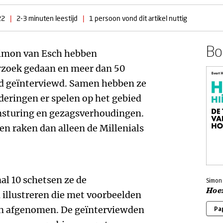
22
|
2-3 minuten leestijd
|
1 persoon vond dit artikel nuttig
Boe
imon van Esch hebben
rzoek gedaan en meer dan 50
and geïnterviewd. Samen hebben ze
deringen er spelen op het gebied
nsturing en gezagsverhoudingen.
n raken dan alleen de Millenials
aal 10 schetsen ze de
Simon
Hoe
 illustreren die met voorbeelden
ben afgenomen. De geïnterviewden
Pa