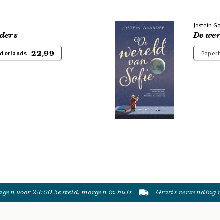
Jostein G
aders
De wer
22,99
ederlands
Paperb
gen voor 23:00 besteld, morgen in huis
Gratis verzending