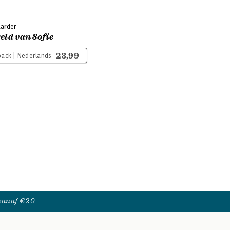
aarder
eld van Sofie
23,99
ack | Nederlands
 vanaf €20