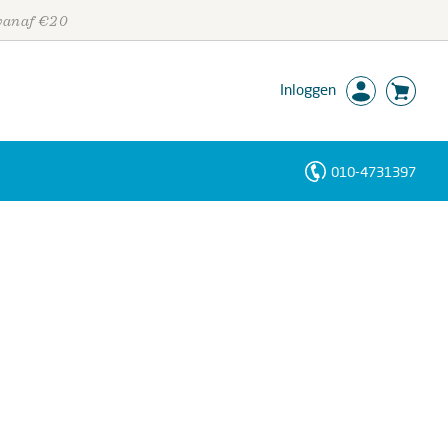
 vanaf €20
Inloggen
010-4731397
Personen
Trefwoorden