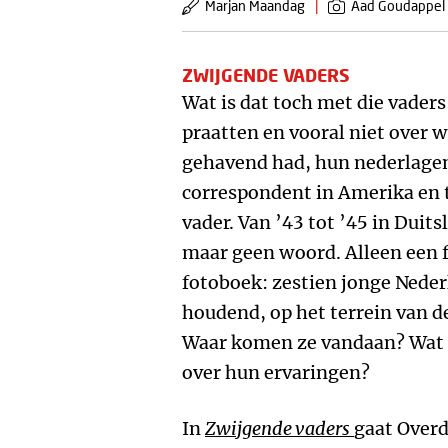
Marjan Maandag
|
Aad Goudappel
ZWIJGENDE VADERS
Wat is dat toch met die vaders
praatten en vooral niet over 
gehavend had, hun nederlage
correspondent in Amerika en 
vader. Van ’43 tot ’45 in Duit
maar geen woord. Alleen een f
fotoboek: zestien jonge Nede
houdend, op het terrein van d
Waar komen ze vandaan? Wat b
over hun ervaringen?
In
Zwijgende vaders
gaat Overd