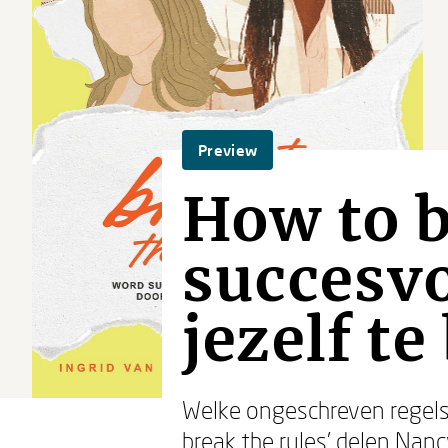
Preview
How to b
succesvo
jezelf te
Welke ongeschreven regels
break the rules’ delen Nanc