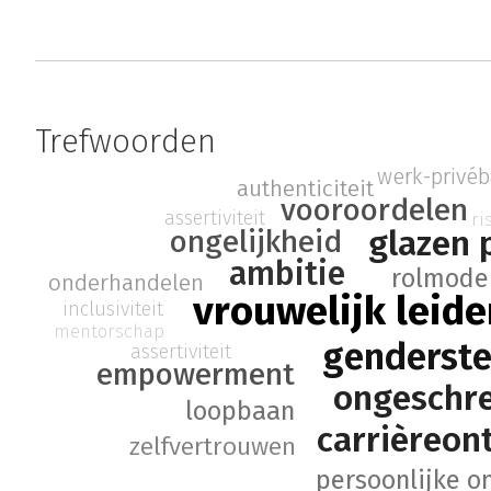
Trefwoorden
werk-privéb
authenticiteit
vooroordelen
assertiviteit
ri
glazen 
ongelijkheid
ambitie
rolmode
onderhandelen
vrouwelijk leid
inclusiviteit
mentorschap
genderste
assertiviteit
empowerment
ongeschre
loopbaan
carrièreon
zelfvertrouwen
persoonlijke o