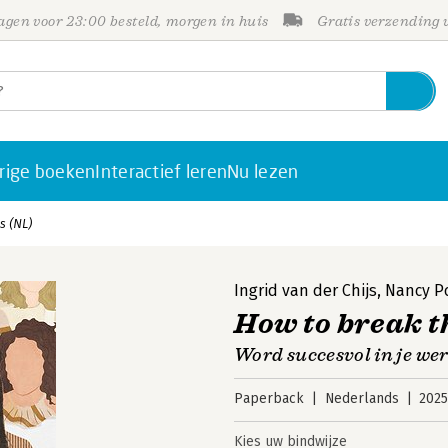
gen voor 23:00 besteld, morgen in huis
Gratis verzending
rige boeken
Interactief leren
Nu lezen
s (NL)
Ingrid van der Chijs
,
Nancy P
How to break t
Word succesvol in je werk
Paperback
Nederlands
202
Kies uw bindwijze