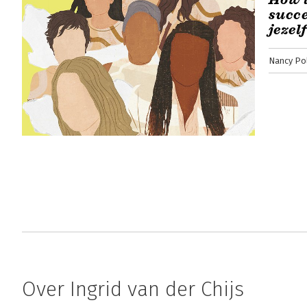
succe
jezelf
Nancy Po
Over Ingrid van der Chijs