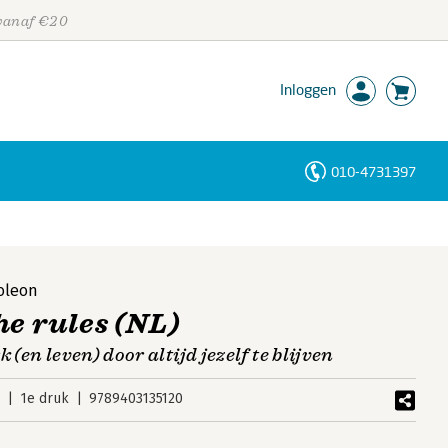
 vanaf €20
Inloggen
010-4731397
Personen
Trefwoorden
oleon
he rules (NL)
 (en leven) door altijd jezelf te blijven
5
1e druk
9789403135120