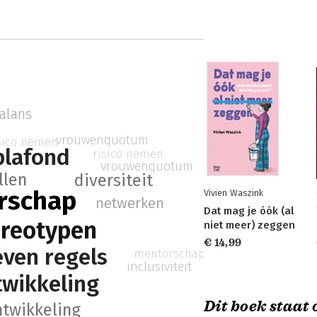
alans
vrouwenquotum
sico nemen
plafond
risico nemen
vrouwenquotum
llen
diversiteit
erschap
Vivien Waszink
netwerken
Dat mag je óók (al
reotypen
niet meer) zeggen
€ 14,99
ven regels
mentorschap
inclusiviteit
twikkeling
Dit boek staat o
ntwikkeling