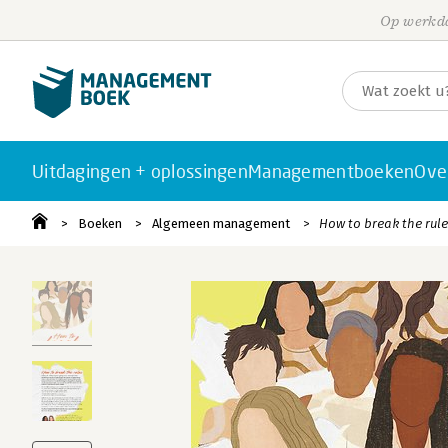
Op werkda
Uitdagingen + oplossingen
Managementboeken
Ove
Boeken
Algemeen management
How to break the rule