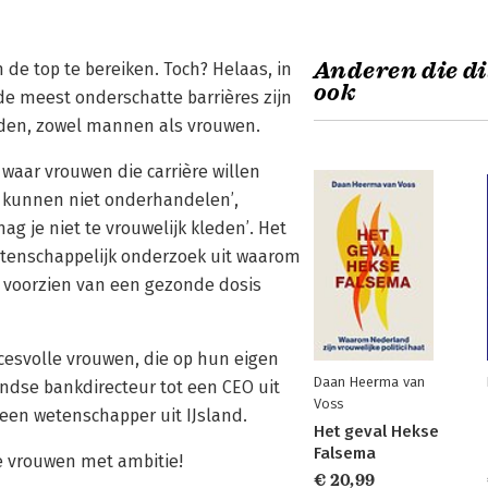
Anderen die di
 de top te bereiken. Toch? Helaas, in
ook
 de meest onderschatte barrières zijn
uden, zowel mannen als vrouwen.
 waar vrouwen die carrière willen
 kunnen niet onderhandelen’,
mag je niet te vrouwelijk kleden’. Het
etenschappelijk onderzoek uit waarom
n, voorzien van een gezonde dosis
cesvolle vrouwen, die op hun eigen
Daan Heerma van
dse bankdirecteur tot een CEO uit
Voss
 een wetenschapper uit IJsland.
Het geval Hekse
Falsema
le vrouwen met ambitie!
€ 20,99