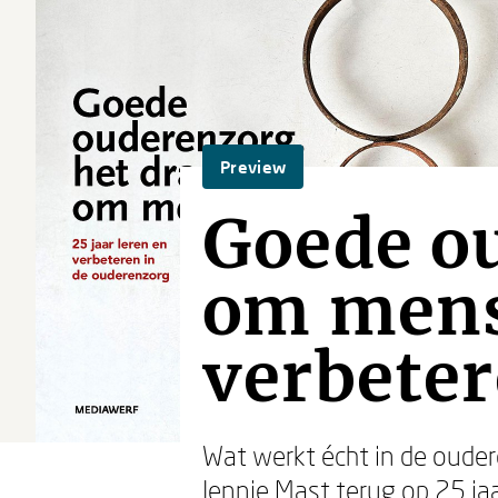
Preview
Goede ou
om mense
verbete
Wat werkt écht in de ouder
Jennie Mast terug op 25 ja