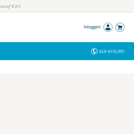
 vanaf €20
Inloggen
010-4731397
Personen
Trefwoorden