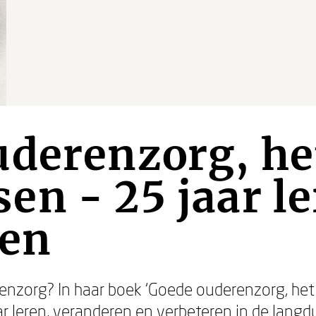
derenzorg, het
n - 25 jaar le
ren
enzorg? In haar boek ‘Goede ouderenzorg, het 
ar leren, veranderen en verbeteren in de langd