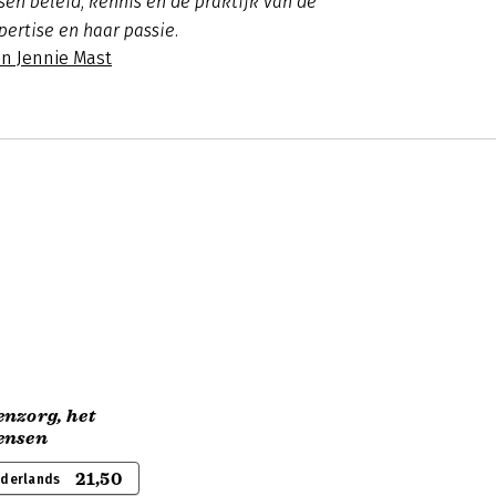
sen beleid, kennis en de praktijk van de
xpertise en haar passie.
an Jennie Mast
nzorg, het
ensen
21,50
ederlands