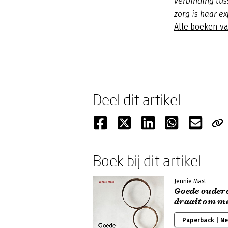
verbinding tus
zorg is haar e
Alle boeken v
Deel dit artikel
Boek bij dit artikel
Jennie Mast
Goede oudere
draait om m
Paperback | N