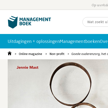
Op werkda
Uitdagingen + oplossingen
Managementboeken
Ove
Online magazine
Non-profit
Goede ouderenzorg, het d