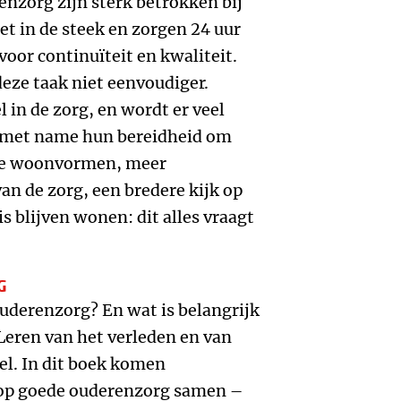
nzorg zijn sterk betrokken bij
et in de steek en zorgen 24 uur
 voor continuïteit en kwaliteit.
eze taak niet eenvoudiger.
l in de zorg, en wordt er veel
 met name hun bereidheid om
ge woonvormen, meer
n de zorg, een bredere kijk op
is blijven wonen: dit alles vraagt
G
uderenzorg? En wat is belangrijk
Leren van het verleden en van
el. In dit boek komen
 op goede ouderenzorg samen –