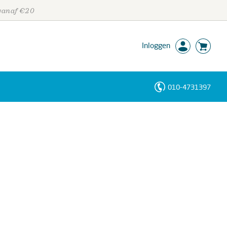
 vanaf €20
Inloggen
010-4731397
Personen
Trefwoorden