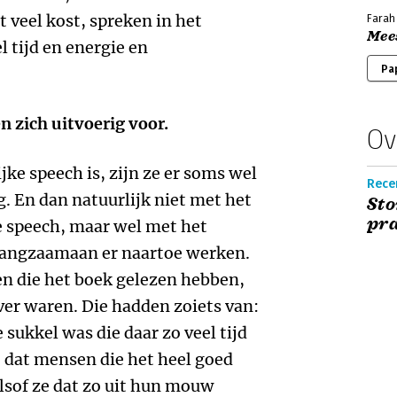
 veel kost, spreken in het
Farah
Mee
l tijd en energie en
Pa
en zich uitvoerig voor.
Ov
ijke speech is, zijn ze er soms wel
Recen
g. En dan natuurlijk niet met het
Sto
pra
e speech, maar wel met het
langzaamaan er naartoe werken.
en die het boek gelezen hebben,
ver waren. Die hadden zoiets van:
e sukkel was die daar zo veel tijd
t dat mensen die het heel goed
alsof ze dat zo uit hun mouw