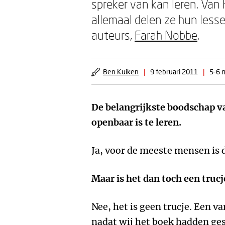
spreker van kan leren. Van
allemaal delen ze hun less
auteurs,
Farah Nobbe
.
Ben Kuiken
|
9 februari 2011
|
5-6 m
De belangrijkste boodschap van
openbaar is te leren.
Ja, voor de meeste mensen is d
Maar is het dan toch een trucj
Nee, het is geen trucje. Een v
nadat wij het boek hadden ge