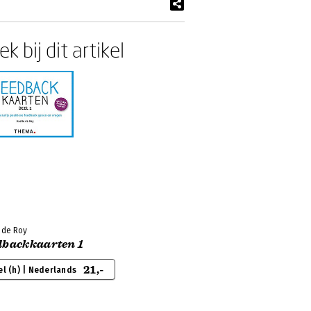
k bij dit artikel
 de Roy
dbackkaarten 1
21,-
el (h) | Nederlands