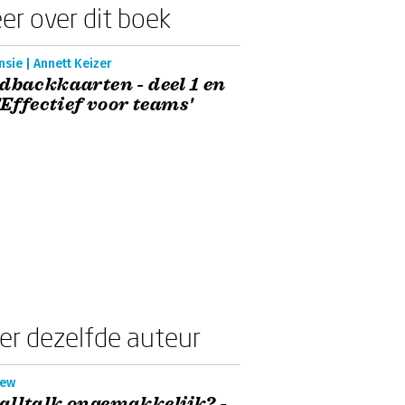
er over dit boek
sie | Annett Keizer
dbackkaarten - deel 1 en
 'Effectief voor teams'
er dezelfde auteur
iew
lltalk ongemakkelijk? -