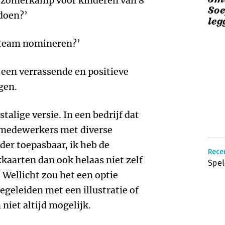
en zomerkamp voor kinderen van 8
Soe
 doen?’
leg
ns team nomineren?’
een verrassende en positieve
gen.
talige versie. In een bedrijf dat
t medewerkers met diverse
der toepasbaar, ik heb de
Rece
kaarten dan ook helaas niet zelf
Spel
 Wellicht zou het een optie
egeleiden met een illustratie of
 niet altijd mogelijk.