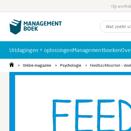
Op werkda
Uitdagingen + oplossingen
Managementboeken
Ove
Online magazine
Psychologie
Feedbackkaarten - deel 1