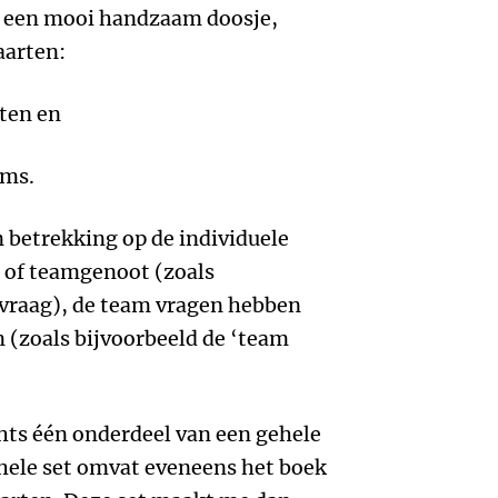
n een mooi handzaam doosje,
aarten:
rten en
ams.
 betrekking op de individuele
a of teamgenoot (zoals
vraag), de team vragen hebben
 (zoals bijvoorbeeld de ‘team
chts één onderdeel van een gehele
ehele set omvat eveneens het boek