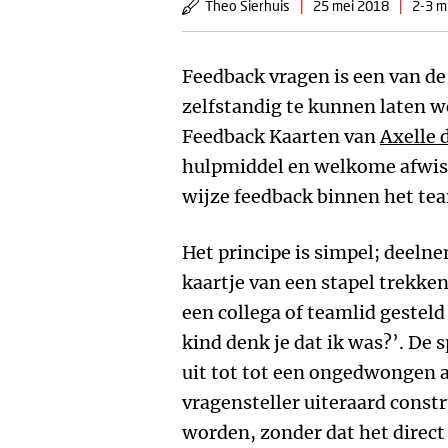
Theo Sierhuis
|
25 mei 2018
|
2-3 m
Feedback vragen is een van d
zelfstandig te kunnen laten w
Feedback Kaarten van
Axelle 
hulpmiddel en welkome afwi
wijze feedback binnen het tea
Het principe is simpel; deel
kaartje van een stapel trekke
een collega of teamlid gestel
kind denk je dat ik was?’. De
uit tot tot een ongedwongen 
vragensteller uiteraard const
worden, zonder dat het direct 