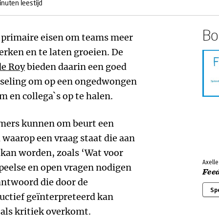
inuten leestijd
Boe
e primaire eisen om teams meer
erken en te laten groeien. De
de Roy
bieden daarin een goed
sseling om op een ongedwongen
m en collega`s op te halen.
nemers kunnen om beurt een
n waarop een vraag staat die aan
d kan worden, zoals ‘Wat voor
Axelle
 speelse en open vragen nodigen
Fee
antwoord die door de
Sp
ructief geïnterpreteerd kan
als kritiek overkomt.