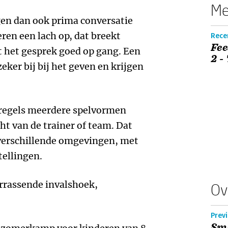
Me
gen dan ook prima conversatie
ren een lach op, dat breekt
Recen
Fee
t het gesprek goed op gang. Een
2 -
eker bij bij het geven en krijgen
elregels meerdere spelvormen
cht van de trainer of team. Dat
verschillende omgevingen, met
tellingen.
rrassende invalshoek,
Ov
Prev
Sma