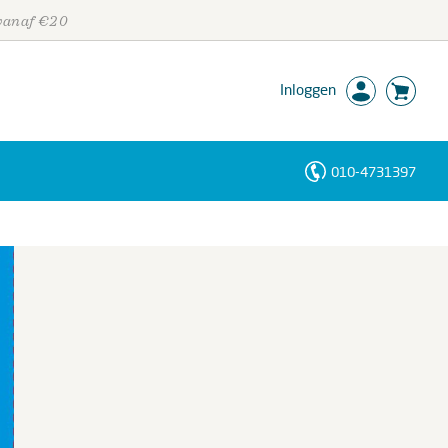
 vanaf €20
Inloggen
010-4731397
Personen
Trefwoorden