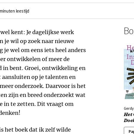
minuten leestijd
Boe
 wel kent: Je dagelijkse werk
n je wil op zoek naar nieuwe
g je wel om eens iets heel anders
rder ontwikkelen of meer de
 in bent. Groei, ontwikkeling en
t aansluiten op je talenten en
ds meer onderzoek. Daarvoor is het
nten zijn en breed onderzoekt wat
 in te zetten. Dit vraagt om
Gerdy
 denken!
Het 
Doe
is het boek dat ik zelf wilde
Pa