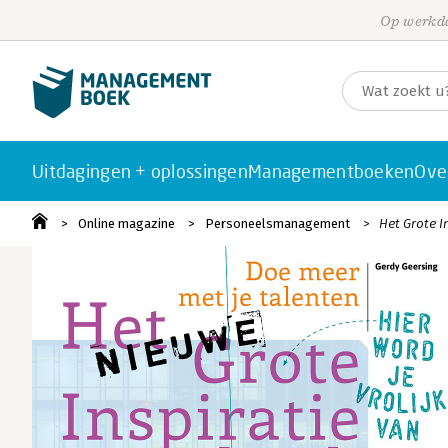
Op werkda
Uitdagingen + oplossingen
Managementboeken
Ove
Online magazine
Personeelsmanagement
Het Grote I