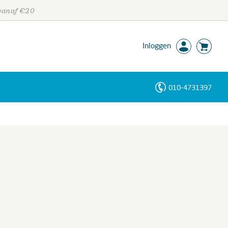
 vanaf €20
Inloggen
010-4731397
Personen
Trefwoorden