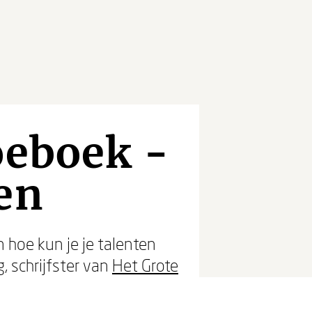
oeboek -
en
 hoe kun je je talenten
g
, schrijfster van
Het Grote