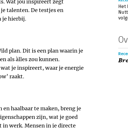
Recen
s. Wat jou inspireert zegt
Het 
je talenten. De testjes en
Nutt
vol
je hierbij.
Ov
ld plan. Dit is een plan waarin je
Recen
oen als àlles zou kunnen.
Bre
 wat je inspireert, waar je energie
low’ raakt.
h en haalbaar te maken, breng je
 eigenschappen zijn, wat je goed
t in werk. Mensen in je directe