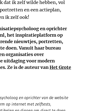
 dat ik zelf wilde hebben, vol
portretten en een actieplan,
n ik zelf ook!
nisatiepsycholoog en oprichter
nl, het inspiratieplatform op
erende nieuwtjes, portretten,
 te doen. Vanuit haar bureau
en organisaties over
we uitdaging voor modern
es. Ze is de auteur van
Het Grote
psycholoog en oprichter van de website
orm op internet met zelftests,
artikelen en dingen om direct te doen.