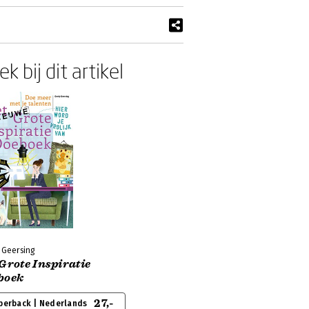
k bij dit artikel
 Geersing
Grote Inspiratie
boek
27,-
perback | Nederlands