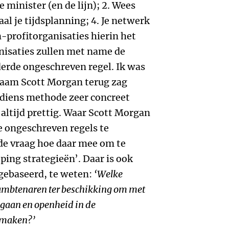
e minister (en de lijn); 2. Wees
Haal je tijdsplanning; 4. Je netwerk
n-profitorganisaties hierin het
nisaties zullen met name de
erde ongeschreven regel. Ik was
naam Scott Morgan terug zag
k diens methode zeer concreet
altijd prettig. Waar Scott Morgan
 ongeschreven regels te
de vraag hoe daar mee om te
ping strategieën’. Daar is ook
 gebaseerd, te weten:
‘Welke
sambtenaren ter beschikking om met
 gaan en openheid in de
e maken?’