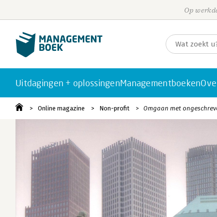
Op werkda
Uitdagingen + oplossingen
Managementboeken
Ove
Online magazine
Non-profit
Omgaan met ongeschreven 