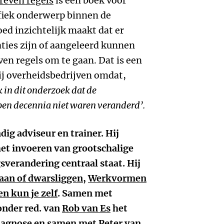
even regels
is een boek voor
ifiek onderwerp binnen de
ed inzichtelijk maakt dat er
aties zijn of aangeleerd kunnen
n regels om te gaan. Dat is een
ij overheidsbedrijven omdat,
k in dit onderzoek dat de
pen decennia niet waren veranderd’.
ndig adviseur en trainer. Hij
het invoeren van grootschalige
verandering centraal staat. Hij
an of dwarsliggen
,
Werkvormen
n kun je zelf
. Samen met
onder red. van
Rob van Es
het
iagnose
en samen met
Peter van