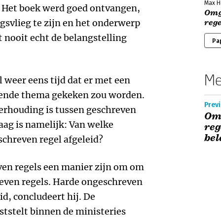
Max H
.
Het boek werd goed ontvangen,
Omg
svlieg te zijn en het onderwerp
rege
 nooit echt de belangstelling
Pa
Me
 weer eens tijd dat er met een
urende thema gekeken zou worden.
Prev
verhouding is tussen geschreven
Om
aag is namelijk: Van welke
reg
be
schreven regel afgeleid?
ven regels een manier zijn om om
reven regels. Harde ongeschreven
d, concludeert hij. De
ststelt binnen de ministeries