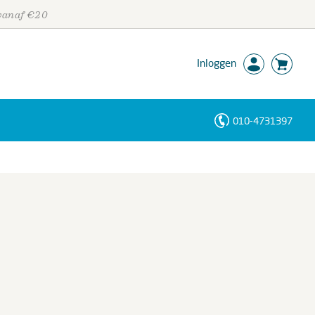
 vanaf €20
Inloggen
010-4731397
Personen
Trefwoorden