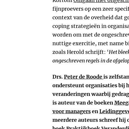
Kortom
Omgaan met ongeschr
fijnproevers op een zeer spec
context van de overheid dat go
coping strategieën in organis
worden om met de ongeschreve
nuttige exercitie, met name b
zoals Herold schrijft: ‘
Het blee
ongeschreven regels in de afgelo
Drs.
Peter de Roode
is zelfsta
ondersteunt organisaties bij 
veranderingen waarbij gedrags
is auteur van de boeken
Meega
voor managers
en
Leidinggeve
meerdere auteurs schreef hij 
boek
Praktijkboek Veranderd