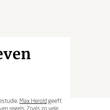
even
r
estudie.
Max Herold
geeft
en regels. Zoals zo vele