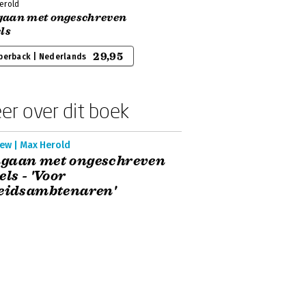
erold
aan met ongeschreven
ls
29,95
perback | Nederlands
er over dit boek
iew | Max Herold
gaan met ongeschreven
els - 'Voor
leidsambtenaren'