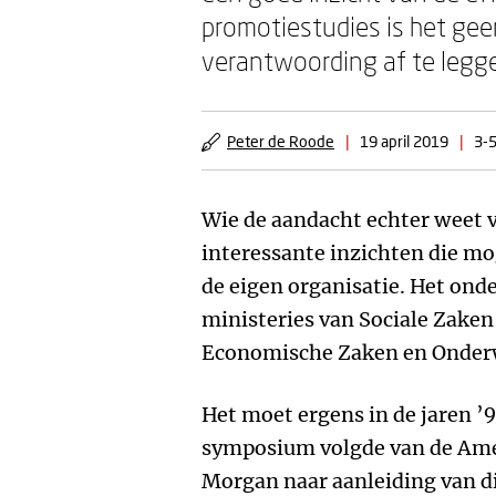
promotiestudies is het gee
verantwoording af te legg
Peter de Roode
|
19 april 2019
|
3-5
Wie de aandacht echter weet v
interessante inzichten die mog
de eigen organisatie. Het ond
ministeries van Sociale Zake
Economische Zaken en Onderw
Het moet ergens in de jaren ’9
symposium volgde van de Amer
Morgan naar aanleiding van d