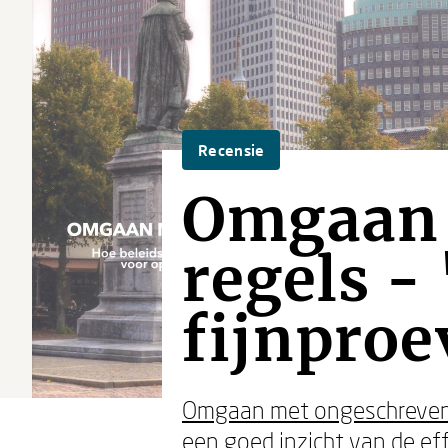
Recensie
Omgaan 
regels -
fijnproe
Omgaan met ongeschreven
een goed inzicht van de ef