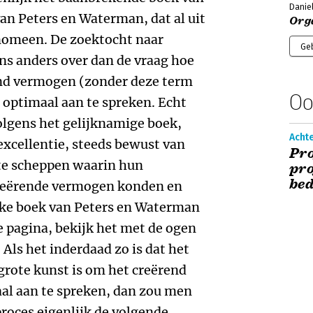
Daniel
Orga
Ge
Oo
Acht
Pro
pro
bed