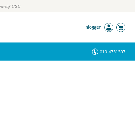
 vanaf €20
Inloggen
010-4731397
Personen
Trefwoorden