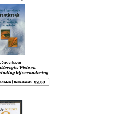
t Coppenhagen
tieregie: Visie en
binding bij verandering
32,50
bonden | Nederlands