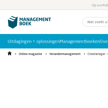
Op werkda
Uitdagingen + oplossingen
Managementboeken
Ove
Online magazine
Verandermanagement
Creatieregie -