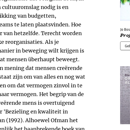
Jo Bos
Proj
Ge