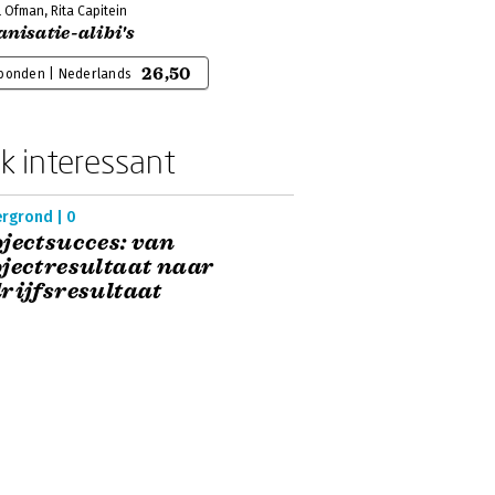
 Ofman, Rita Capitein
nisatie-alibi's
26,50
bonden | Nederlands
k interessant
ergrond | 0
jectsucces: van
jectresultaat naar
rijfsresultaat