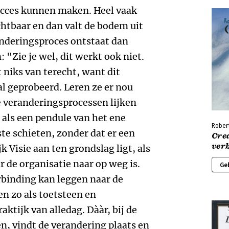
Rober
Crea
ver
Ge