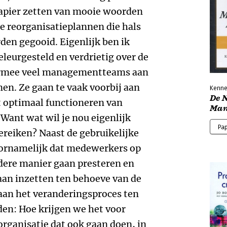
Kenne
De 
Man
Pa