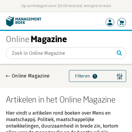
Op werkdagen voor 23:00 besteld, morgen in huis
Magazine
Online
Gevonden artikelen
Online Magazine
Filteren
1
Artikelen in het Online Magazine
Hier vindt u artikelen rond boeken over Mens en
maatschappij. Politiek, maatschappelijke
ontwikkelingen, duurzaamheid in brede zin, kortom