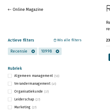
Gevonden artikelen
Online Magazine
Re
re
Actieve filters
23
Wis alle filters
Recensie
10998
Rubriek
Algemeen management
(50)
Verandermanagement
(41)
Organisatiekunde
(37)
Leiderschap
(27)
Marketing
(27)