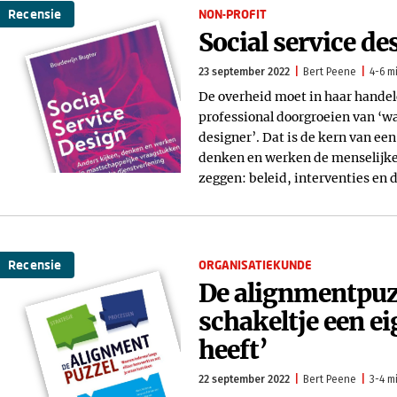
Recensie
NON-PROFIT
Social service de
23 september 2022
Bert Peene
4-6 m
De overheid moet in haar handel
professional doorgroeien van ‘wa
designer’. Dat is de kern van e
denken en werken de menselijke 
zeggen: beleid, interventies en
Recensie
ORGANISATIEKUNDE
De alignmentpuzz
schakeltje een 
heeft’
22 september 2022
Bert Peene
3-4 m