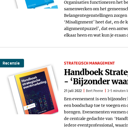
Organisaties functioneren het bes
samenwerken om het gemeenschapp
Belangentegenstellingen zorgen e
‘Misalignment’ heet dat, en de ko
alignmentpuzzel’, dat een antwo
elkaar heen en wat kun je eraan
Recensie
STRATEGISCH MANAGEMENT
Handboek Strate
- ‘Bijzonder waa
21 juli 2022
Bert Peene
3-5 minuten l
Een evenement is een bijzonder
een boodschap toe te voegen en o
brengen. Evenementen vormen d
de centrale gedachte van ‘Hand
iedere eventprofessional, waari