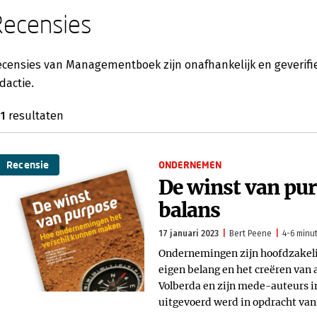
Recensies
censies van Managementboek zijn onafhankelijk en geverifie
dactie.
1
resultaten
Recensie
ONDERNEMEN
De winst van pur
balans
17 januari 2023
Bert Peene
4-6 minut
Ondernemingen zijn hoofdzakelij
eigen belang en het creëren va
Volberda en zijn mede-auteurs i
uitgevoerd werd in opdracht va