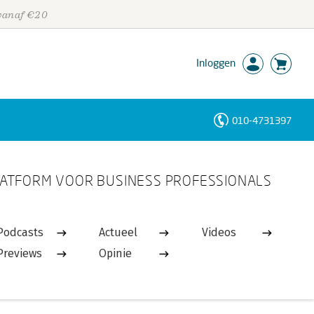
 vanaf €20
Inloggen
010-4731397
Personen
ATFORM VOOR BUSINESS PROFESSIONALS
Trefwoorden
Podcasts
Actueel
Videos
Previews
Opinie