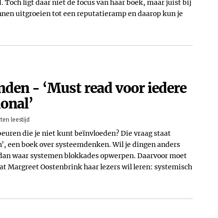
. Toch ligt daar niet de focus van haar boek, maar juist bij
nnen uitgroeien tot een reputatieramp en daarop kun je
den - ‘Must read voor iedere
ional’
ten leestijd
beuren die je niet kunt beïnvloeden? Die vraag staat
n’, een boek over systeemdenken. Wil je dingen anders
jp dan waar systemen blokkades opwerpen. Daarvoor moet
 wat Margreet Oostenbrink haar lezers wil leren: systemisch