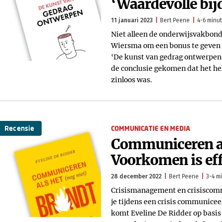
‘Waardevolle bij
11 januari 2023
Bert Peene
4-6 minut
Niet alleen de onderwijsvakbon
Wiersma om een bonus te geven a
‘De kunst van gedrag ontwerpen’
de conclusie gekomen dat het hel
zinloos was.
Recensie
COMMUNICATIE EN MEDIA
Communiceren als
Voorkomen is eff
28 december 2022
Bert Peene
3-4 mi
Crisismanagement en crisiscomm
je tijdens een crisis communiceer
komt Eveline De Ridder op basis v