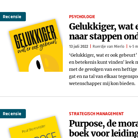
Recensie
PSYCHOLOGIE
Gelukkiger, wat e
naar stappen o
13 juli 2022
Ruerdje van Mierlo
4-5 m
‘Gelukkiger, wat er ook gebeurt’ 
en betekenis kunt vinden’ leek m
met de gevolgen van een heftige
gat en na tal van elkaar tegens
wetenschapper mij kon bieden.
Recensie
STRATEGISCH MANAGEMENT
Purpose, de mora
boek voor leidin