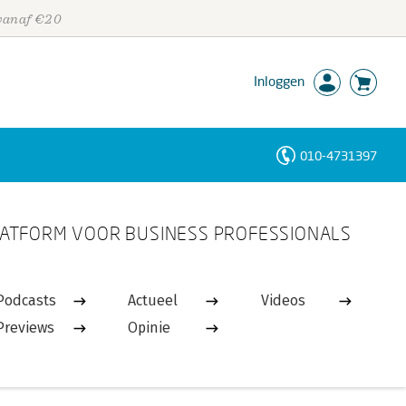
 vanaf €20
Inloggen
010-4731397
Personen
ATFORM VOOR BUSINESS PROFESSIONALS
Trefwoorden
Podcasts
Actueel
Videos
Previews
Opinie