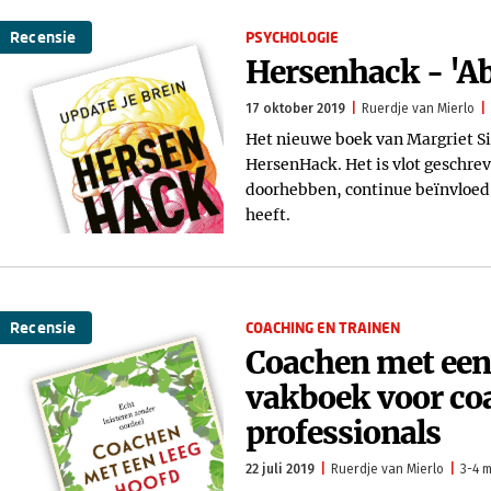
Recensie
PSYCHOLOGIE
Hersenhack - 'Ab
17 oktober 2019
Ruerdje van Mierlo
Het nieuwe boek van Margriet Si
HersenHack. Het is vlot geschre
doorhebben, continue beïnvloed 
heeft.
Recensie
COACHING EN TRAINEN
Coachen met een 
vakboek voor co
professionals
22 juli 2019
Ruerdje van Mierlo
3-4 m