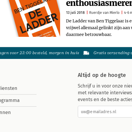
enthousiasmere
13 juli 2018
Ruerdje van Mierlo
4-6 m
De Ladder van Ben Tiggelaar is e
vrijwel allemaal gelinkt zijn aan
daarmee betrouwbaar.
gen voor 23:00 besteld, morgen in huis
Gratis verzending
Altijd op de hoogte
Schrijf u in voor onze nie
diensten
met relevante interviews
events en de beste actie
rogramma
nnen