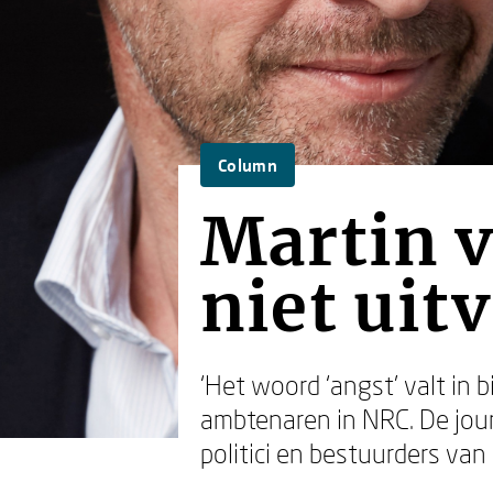
Column
Martin v
niet uit
‘Het woord ‘angst' valt in b
ambtenaren in NRC. De jou
politici en bestuurders van