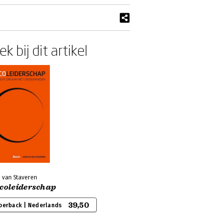
k bij dit artikel
n van Staveren
icoleiderschap
39,50
perback | Nederlands