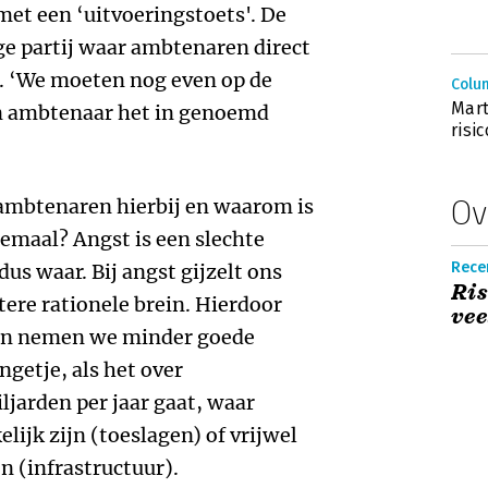
met een ‘uitvoeringstoets'. De
ige partij waar ambtenaren direct
. ‘We moeten nog even op de
Colum
Mart
n ambtenaar het in genoemd
ris
Ov
 ambtenaren hierbij en waarom is
lemaal? Angst is een slechte
Rece
 dus waar. Bij angst gijzelt ons
Ris
tere rationele brein. Hierdoor
vee
en nemen we minder goede
ngetje, als het over
ljarden per jaar gaat, waar
ijk zijn (toeslagen) of vrijwel
 (infrastructuur).