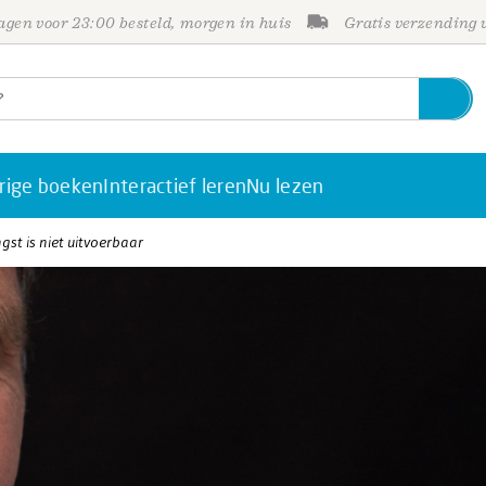
gen voor 23:00 besteld, morgen in huis
Gratis verzending
rige boeken
Interactief leren
Nu lezen
gst is niet uitvoerbaar