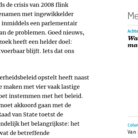
s de crisis van 2008 flink
Me
toenamen met ingewikkelder
 inmiddels een parlementair
Achte
an de problemen. Goed nieuws,
Waa
oek heeft een helder doel:
ma
voerbaar blijft. Iets dat ons
rheidsbeleid opstelt heeft naast
e maken met vier vaak lastige
oet instemmen met het beleid.
 moet akkoord gaan met de
Raad van State toetst de
ndelijk het belangrijkste: het
Colum
Van 
 wat de betreffende