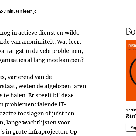
2-3 minuten leestijd
Boe
nog in actieve dienst en wilde
de van anonimiteit. Wat leert
van angst in de vele problemen,
ganisaties al lang mee kampen?
es, variërend van de
rstaat, weten de afgelopen jaren
 te halen. Er speelt bij deze
an problemen: falende IT-
Marti
zette toeslagen of juist ten
Ris
n, lange wachtlijsten voor
Pa
's in grote infraprojecten. Op