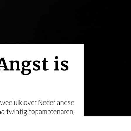
Angst is
n tweeluik over Nederlandse
na twintig topambtenaren,