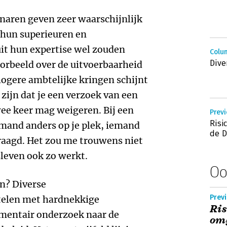
naren geven zeer waarschijnlijk
 hun superieuren en
it hun expertise wel zouden
Colum
Dive
orbeeld over de uitvoerbaarheid
hogere ambtelijke kringen schijnt
zijn dat je een verzoek van een
e keer mag weigeren. Bij een
Previ
Risi
mand anders op je plek, iemand
de 
raagd. Het zou me trouwens niet
fsleven ook zo werkt.
Oo
n? Diverse
Previ
telen met hardnekkige
Ris
ementair onderzoek naar de
omg