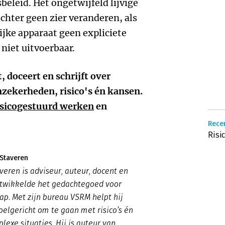
beleid. Het ongetwijfeld lijvige
echter geen zier veranderen, als
ijke apparaat geen expliciete
 niet uitvoerbaar.
, doceert en schrijft over
zekerheden, risico's én kansen.
sicogestuurd werken
en
Rece
Risi
 Staveren
veren is adviseur, auteur, docent en
ntwikkelde het gedachtegoed voor
hap. Met zijn bureau VSRM helpt hij
oelgericht om te gaan met risico’s én
lexe situaties. Hij is auteur van