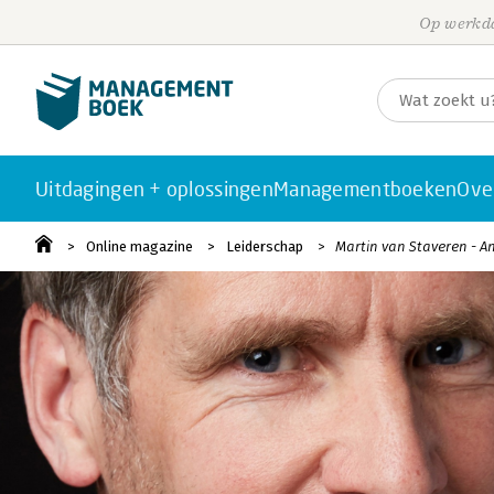
Op werkda
Uitdagingen + oplossingen
Managementboeken
Ove
Online magazine
Leiderschap
Martin van Staveren - An