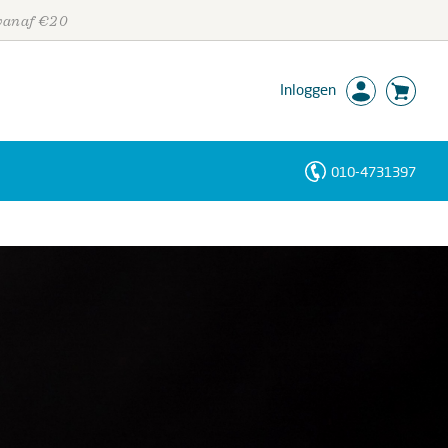
 vanaf €20
Inloggen
010-4731397
Personen
Trefwoorden