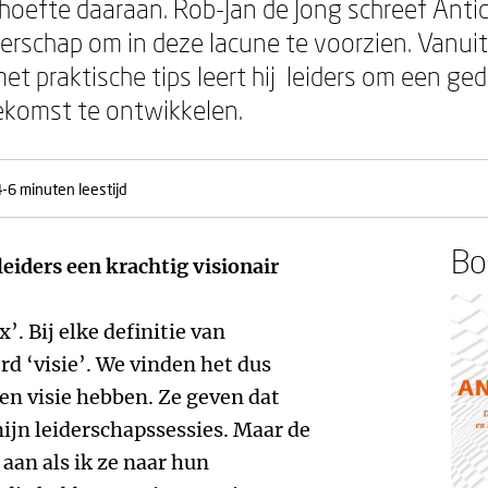
ehoefte daaraan. Rob-Jan de Jong schreef Antic
iderschap om in deze lacune te voorzien. Vanuit
 met praktische tips leert hij leiders om een 
ekomst te ontwikkelen.
4-6 minuten leestijd
Boe
iders een krachtig visionair
’. Bij elke definitie van
ord ‘visie’. We vinden het dus
en visie hebben. Ze geven dat
mijn leiderschapssessies. Maar de
aan als ik ze naar hun