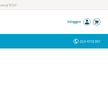
 vanaf €20
Inloggen
010-4731397
Personen
Trefwoorden