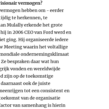
 visionair vermogen?
t vermogen hebben om - eerder
ijdig te herkennen, te
lan Mulally erkende het grote
hij in 2006 CEO van Ford werd en
iet ging. Hij organiseerde iedere
w Meeting waarin het voltallige
e mondiale ondernemingsklimaat
. Ze bespraken daar wat hun
grijk vonden en wereldwijde
d zijn op de toekomstige
daarnaast ook de juiste
neenrijgen tot een consistent en
toekomst van de organisatie
 factor van samenhang is hierin