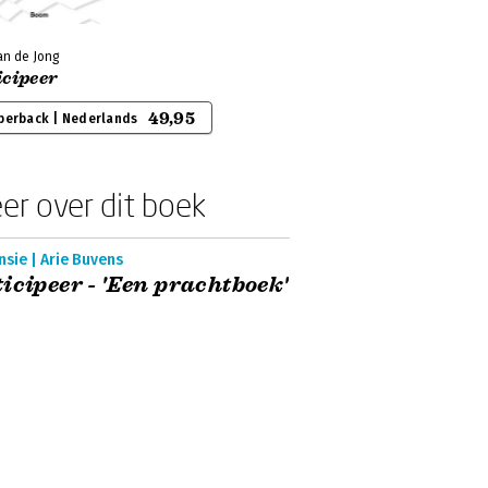
an de Jong
icipeer
49,95
perback | Nederlands
er over dit boek
sie | Arie Buvens
icipeer - 'Een prachtboek'