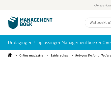
Op werkda
Uitdagingen + oplossingen
Managementboeken
Ove
Online magazine
Leiderschap
Rob-Jan De Jong: ‘Iedere