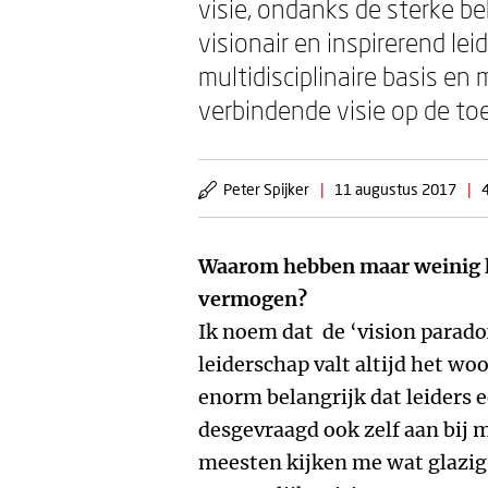
visie, ondanks de sterke b
visionair en inspirerend le
multidisciplinaire basis en
verbindende visie op de to
Peter Spijker
|
11 augustus 2017
|
Waarom hebben maar weinig le
vermogen?
Ik noem dat de ‘vision paradox
leiderschap valt altijd het wo
enorm belangrijk dat leiders e
desgevraagd ook zelf aan bij 
meesten kijken me wat glazig 