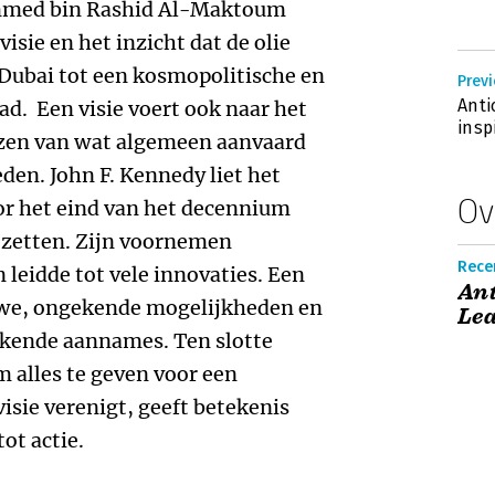
ammed bin Rashid Al-Maktoum
isie en het inzicht dat de olie
 Dubai tot een kosmopolitische en
Previ
Anti
d. Een visie voert ook naar het
insp
nzen van wat algemeen aanvaard
eden. John F. Kennedy liet het
Ov
or het eind van het decennium
 zetten. Zijn voornemen
Recen
n leidde tot vele innovaties. Een
Ant
euwe, ongekende mogelijkheden en
Lea
erkende aannames. Ten slotte
m alles te geven voor een
isie verenigt, geeft betekenis
ot actie.