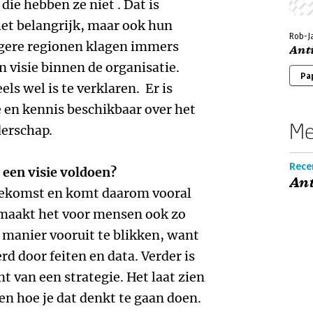
die hebben ze niet . Dat is
et belangrijk, maar ook hun
Rob-J
agere regionen klagen immers
Ant
 visie binnen de organisatie.
Pa
els wel is te verklaren. Er is
 en kennis beschikbaar over het
Me
derschap.
Recen
een visie voldoen?
Ant
 toekomst en komt daarom vooral
 maakt het voor mensen ook zo
 manier vooruit te blikken, want
 door feiten en data. Verder is
nt van een strategie. Het laat zien
 en hoe je dat denkt te gaan doen.