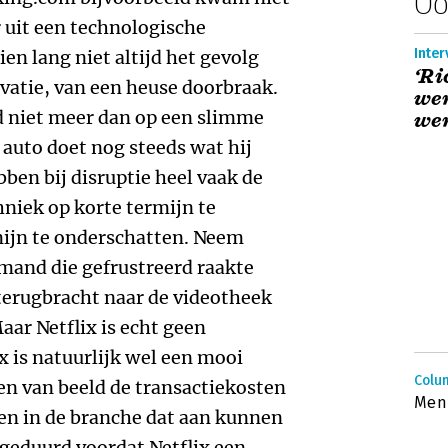
Oo
r uit een technologische
Inter
ien lang niet altijd het gevolg
‘Ri
vatie, van een heuse doorbraak.
wer
d niet meer dan op een slimme
wer
 auto doet nog steeds wat hij
bben bij disruptie heel vaak de
niek op korte termijn te
mijn te onderschatten. Neem
emand die gefrustreerd raakte
 terugbracht naar de videotheek
aar Netflix is echt geen
x is natuurlijk wel een mooi
Colu
en van beeld de transactiekosten
Menn
en in de branche dat aan kunnen
geduurd voordat Netflix een