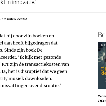
t in innovatie.’
-7 minuten leestijd
Boe
dat hij door zijn boeken en
l aan heeft bijgedragen dat
s. Sinds zijn boek
De
nceerder. ‘Ik kijk met gezonde
j ICT zijn de transactiekosten van
 Ja, het is disruptief dat we geen
otify muziek downloaden.
l misvattingen over disruptie.’
Menno
Disr