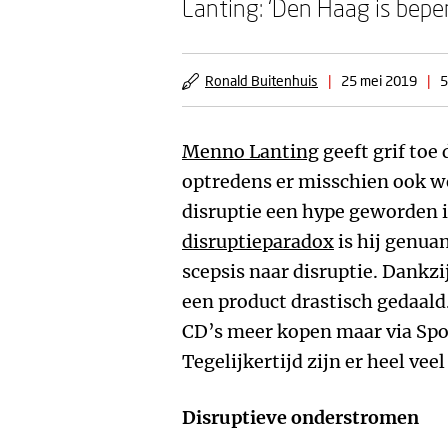
Lanting: ‘Den Haag is beperk
Ronald Buitenhuis
|
25 mei 2019
|
5
Menno Lanting
geeft grif toe 
optredens er misschien ook we
disruptie een hype geworden i
disruptieparadox
is hij genua
scepsis naar disruptie. Dankzi
een product drastisch gedaald.
CD’s meer kopen maar via Sp
Tegelijkertijd zijn er heel vee
Disruptieve onderstromen