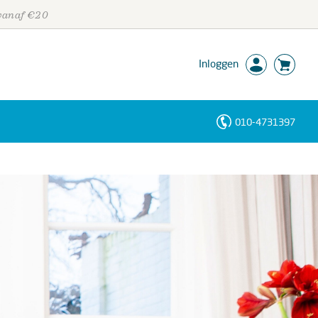
 vanaf €20
Inloggen
010-4731397
Personen
Trefwoorden