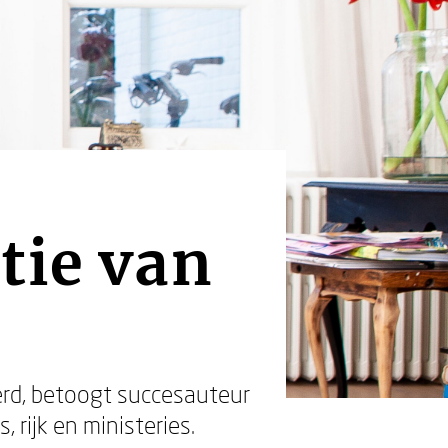
tie van
derd, betoogt succesauteur
 rijk en ministeries.