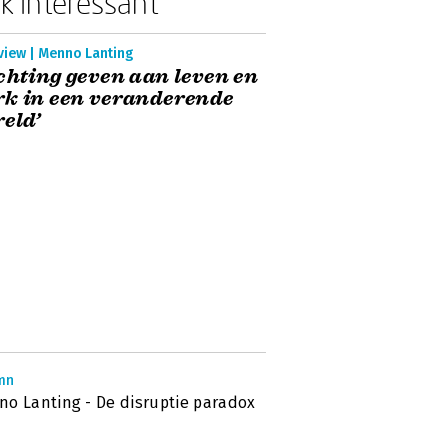
k interessant
view | Menno Lanting
chting geven aan leven en
k in een veranderende
eld’
mn
o Lanting - De disruptie paradox