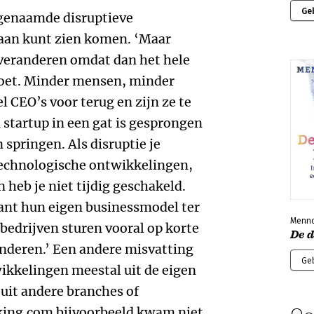
Ge
zogenaamde disruptieve
 aan kunt zien komen. ‘Maar
 veranderen omdat dan het hele
oet. Minder mensen, minder
 CEO’s voor terug en zijn ze te
n startup in een gat is gesprongen
springen. Als disruptie je
technologische ontwikkelingen,
 heb je niet tijdig geschakeld.
ant hun eigen businessmodel ter
Menno
l bedrijven sturen vooral op korte
De 
anderen.’ Een andere misvatting
Ge
wikkelingen meestal uit de eigen
uit andere branches of
king.com bijvoorbeeld kwam niet