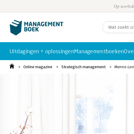
Op werkda
Uitdagingen + oplossingen
Managementboeken
Ove
Online magazine
Strategisch management
Menno Lant