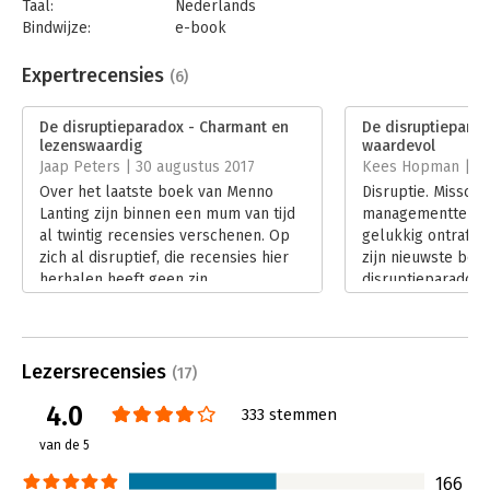
Taal:
Nederlands
Bindwijze:
e-book
Beveiliging:
watermerk
Bestandsformaat:
epub
Expertrecensies
(6)
Aantal pagina's:
216
Uitgever:
Business Contact
De disruptieparadox - Charmant en
De disruptieparad
Druk:
1
lezenswaardig
waardevol
Verschijningsdatum:
9-6-2017
Jaap Peters | 30 augustus 2017
Kees Hopman | 20 
Over het laatste boek van Menno
Disruptie. Misschi
Hoofdrubriek:
Verandermanagement
Lanting zijn binnen een mum van tijd
managementterm 
al twintig recensies verschenen. Op
gelukkig ontrafel
zich al disruptief, die recensies hier
zijn nieuwste boe
herhalen heeft geen zin.
disruptieparadox 
Lees verder
bekende wijze.
Lees verder
Lezersrecensies
(17)
4.0
333 stemmen
van de 5
166