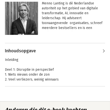
Menno Lanting is dé Nederlandse 
autoriteit op het gebied van digitale 
transformatie, AI, innovatie en 
leiderschap. Hij adviseert 
toonaangevende  organisaties, schreef 
meerdere bestsellers en is een 
veelgevraagd spreker.

Andere boeken door Menno Lanting
Met 25 jaar ervaring in verschillende 
managementrollen en als succesvol 
Inhoudsopgave
internetondernemer is Menno Lanting 
een veelgevraagd spreker, adviseur en 
Inleiding
schrijver van 12 managementboeken. 
Zijn bestsellers zijn inmiddels al door 
Deel 1: Disruptie in perspectief
meer dan 250.000 mensen gelezen.
1. Niets nieuws onder de zon
2. Veel verliezers, weinig winnaars
3. Grijze middelmaat
4. Samenkomende innovaties en veranderende
waardenetwerken
5. Nieuwe businessmodellen en organisatiestructuren
20 vragen en
De Bestedeling
Anderen die dit e-book kochten,
Deel 2: Schijnbare tegenstellingen
antwoorden over AI