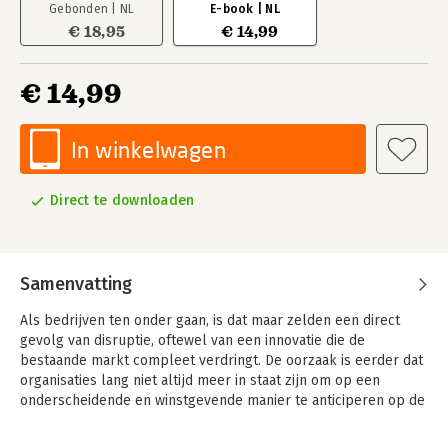
Gebonden | NL
E-book | NL
€ 18,95
€ 14,99
€ 14,99
In winkelwagen
Direct te downloaden
Samenvatting
Als bedrijven ten onder gaan, is dat maar zelden een direct
gevolg van disruptie, oftewel van een innovatie die de
bestaande markt compleet verdringt. De oorzaak is eerder dat
organisaties lang niet altijd meer in staat zijn om op een
onderscheidende en winstgevende manier te anticiperen op de
snel veranderende behoeften van consumenten. En hierin zit
de grote paradox voor de gevestigde partijen, want hoe ga je