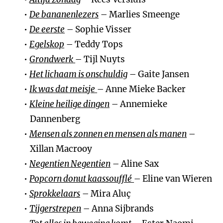
De bananenlezers
– Marlies Smeenge
De eerste
– Sophie Visser
Egelskop
– Teddy Tops
Grondwerk
– Tijl Nuyts
Het lichaam is onschuldig
– Gaite Jansen
Ik was dat meisje
– Anne Mieke Backer
Kleine heilige dingen
– Annemieke
Dannenberg
Mensen als zonnen en mensen als manen
–
Xillan Macrooy
Negentien Negentien
– Aline Sax
Popcorn donut kaassoufflé
– Eline van Wieren
Sprokkelaars
– Mira Aluç
Tijgerstrepen
– Anna Sijbrands