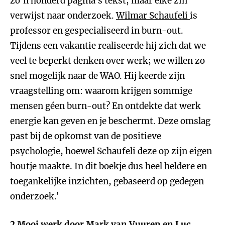
zo’n honderd pagina’s tekst, maar elke zin
verwijst naar onderzoek.
Wilmar Schaufeli
is
professor en gespecialiseerd in burn-out.
Tijdens een vakantie realiseerde hij zich dat we
veel te beperkt denken over werk; we willen zo
snel mogelijk naar de WAO. Hij keerde zijn
vraagstelling om: waarom krijgen sommige
mensen géen burn-out? En ontdekte dat werk
energie kan geven en je beschermt. Deze omslag
past bij de opkomst van de positieve
psychologie, hoewel Schaufeli deze op zijn eigen
houtje maakte. In dit boekje dus heel heldere en
toegankelijke inzichten, gebaseerd op gedegen
onderzoek.’
2
Mooi werk
door
Mark van Vuuren
en Luc