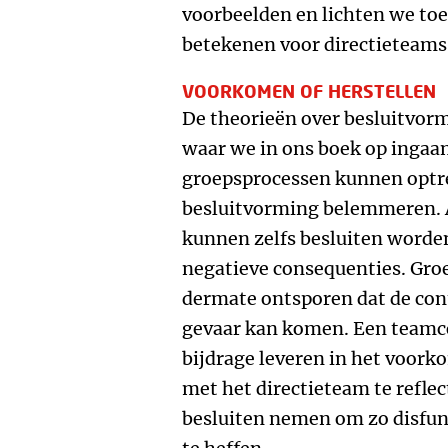
voorbeelden en lichten we to
betekenen voor directieteams
VOORKOMEN OF HERSTELLEN
De theorieën over besluitvorm
waar we in ons boek op ingaan,
groepsprocessen kunnen optre
besluitvorming belemmeren. A
kunnen zelfs besluiten word
negatieve consequenties. Gro
dermate ontsporen dat de cont
gevaar kan komen. Een teamco
bijdrage leveren in het voork
met het directieteam te refle
besluiten nemen om zo disfun