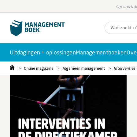
Op werkda
Uitdagingen + oplossingen
Managementboeken
Ove
Online magazine
Algemeen management
Interventies