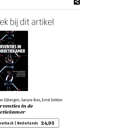
k bij dit artikel
n Eijbergen, Saryne Buis, Ernst Dekker
rventies in de
ectiekamer
24,95
perback | Nederlands