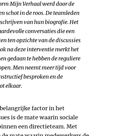
orm Mijn Verhaal werd door de
en schot in de roos. De teamleden
schrijven van hun biografie. Het
aardevolle conversaties die een
en ten opzichte van de discussies
ok na deze interventie merkt het
en gedaan te hebben de reguliere
lopen. Men neemt meer tijd voor
nstructief besproken en de
t elkaar.
belangrijke factor in het
ues is de mate waarin sociale
binnen een directieteam. Met
we de mate waarin medewerkers de