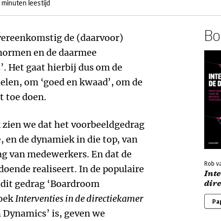
 minuten leestijd
Boe
overeenkomstig de (daarvoor)
normen en de daarmee
. Het gaat hierbij dus om de
delen, om ‘goed en kwaad’, om de
t toe doen.
 zien we dat het voorbeeldgedrag
, en de dynamiek in die top, van
rag van medewerkers. En dat de
Rob va
oldoende realiseert. In de populaire
Inte
dit gedrag ‘Boardroom
dir
boek
Interventies in de directiekamer
Pa
 Dynamics’ is, geven we