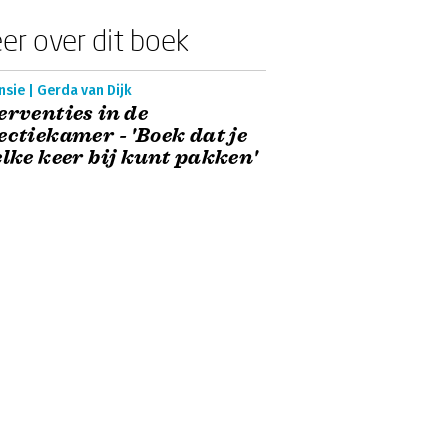
er over dit boek
sie | Gerda van Dijk
erventies in de
ectiekamer - 'Boek dat je
elke keer bij kunt pakken'