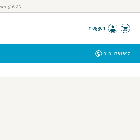
 vanaf €20
Inloggen
010-4731397
Personen
Trefwoorden