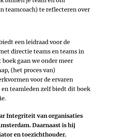
ek binnen je team en om
en teamcoach) te reflecteren over
biedt een leidraad voor de
met directie teams en teams in
t boek gaan we onder meer
hap, (het proces van)
erkvormen voor de ervaren
 en teamleden zelf biedt dit boek
ie.
r Integriteit van organisaties
 Amsterdam. Daarnaast is hij
ator en toezichthouder.