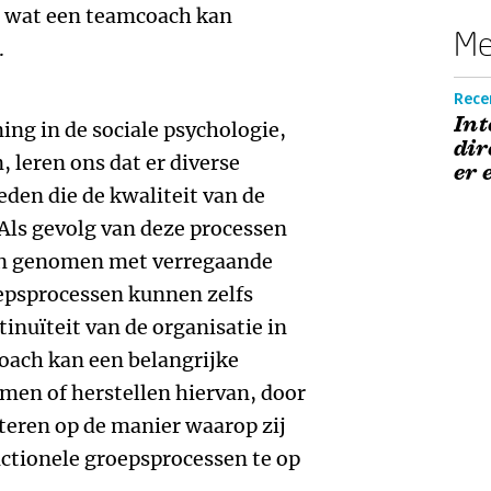
e wat een teamcoach kan
Me
.
Recen
Int
ing in de sociale psychologie,
dir
 leren ons dat er diverse
er 
den die de kwaliteit van de
ls gevolg van deze processen
en genomen met verregaande
epsprocessen kunnen zelfs
inuïteit van de organisatie in
ach kan een belangrijke
omen of herstellen hiervan, door
cteren op de manier waarop zij
ctionele groepsprocessen te op