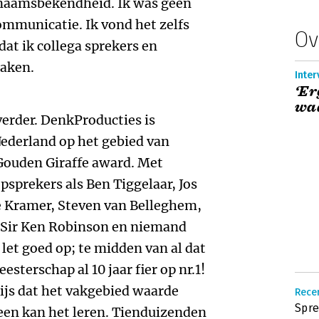
 naamsbekendheid. Ik was geen
ommunicatie. Ik vond het zelfs
Ov
dat ik collega sprekers en
maken.
Inter
‘Er
waa
verder. DenkProducties is
Nederland op het gebied van
Gouden Giraffe award. Met
psprekers als Ben Tiggelaar, Jos
ke Kramer, Steven van Belleghem,
, Sir Ken Robinson en niemand
et goed op; te midden van al dat
sterschap al 10 jaar fier op nr.1!
ijs dat het vakgebied waarde
Recen
Spr
reen kan het leren. Tienduizenden