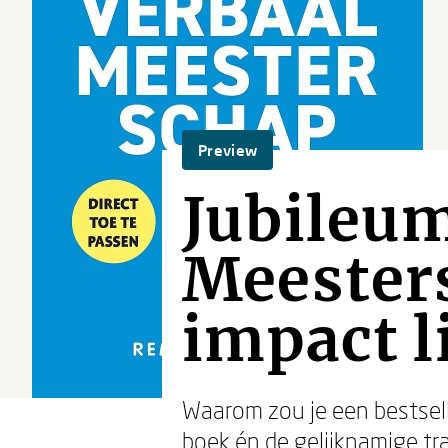
Preview
Jubileum
Meester
impact li
Waarom zou je een bestsell
boek én de gelijknamige tra