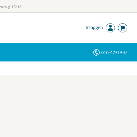
 vanaf €20
Inloggen
010-4731397
Personen
Trefwoorden