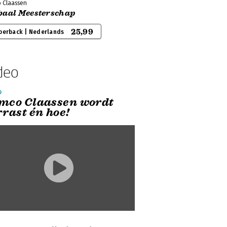
 Claassen
baal Meesterschap
25,99
perback | Nederlands
deo
o
mco Claassen wordt
rrast én hoe!