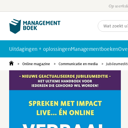
Op werkda
Uitdagingen + oplossingen
Managementboeken
Ove
Online magazine
Communicatie en media
Jubileumedit