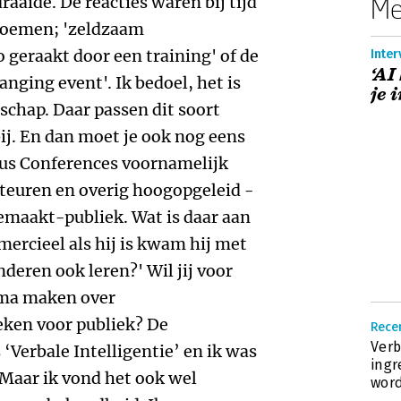
draaide. De reacties waren bij tijd
Me
 noemen; 'zeldzaam
 geraakt door een training' of de
Inter
‘AI
anging event'. Ik bedoel, het is
je 
schap. Daar passen dit soort
j. En dan moet je ook nog eens
cus Conferences voornamelijk
cteuren en overig hoogopgeleid -
gemaakt-publiek. Wat is daar aan
ercieel als hij is kwam hij met
nderen ook leren?' Wil jij voor
ma maken over
eken voor publiek? De
Recen
Verb
‘Verbale Intelligentie’ en ik was
ingr
 Maar ik vond het ook wel
wor