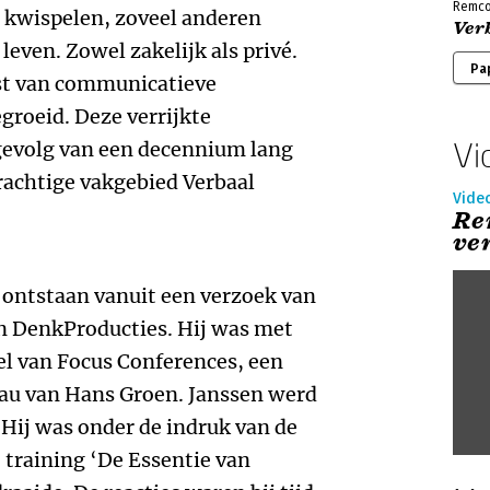
Remco
t kwispelen, zoveel anderen
Ver
 leven. Zowel zakelijk als privé.
Pa
nst van communicatieve
groeid. Deze verrijkte
Vi
 gevolg van een decennium lang
achtige vakgebied Verbaal
Vide
Re
ve
s ontstaan vanuit een verzoek van
an DenkProducties. Hij was met
deel van Focus Conferences, een
au van Hans Groen. Janssen werd
Hij was onder de indruk van de
 training ‘De Essentie van