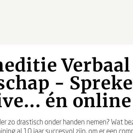
editie Verbaal
schap - Sprek
ve... én online
er zo drastisch onder handen nemen? Wat bezi
ining al 10 jaar succesvol zijn, om er een com