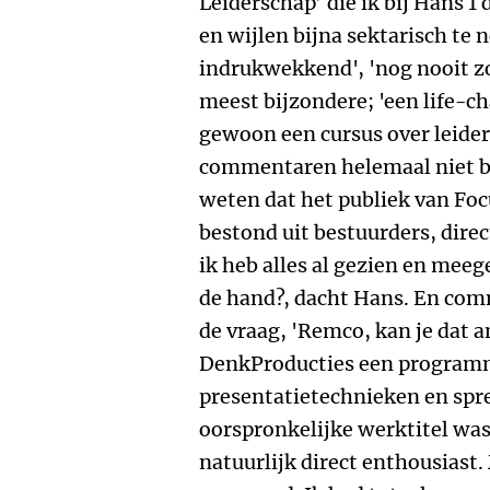
Leiderschap’ die ik bij Hans 1 
en wijlen bijna sektarisch te
indrukwekkend', 'nog nooit zo
meest bijzondere; 'een life-ch
gewoon een cursus over leider
commentaren helemaal niet bi
weten dat het publiek van Fo
bestond uit bestuurders, dire
ik heb alles al gezien en mee
de hand?, dacht Hans. En comm
de vraag, 'Remco, kan je dat a
DenkProducties een program
presentatietechnieken en spr
oorspronkelijke werktitel was 
natuurlijk direct enthousiast.