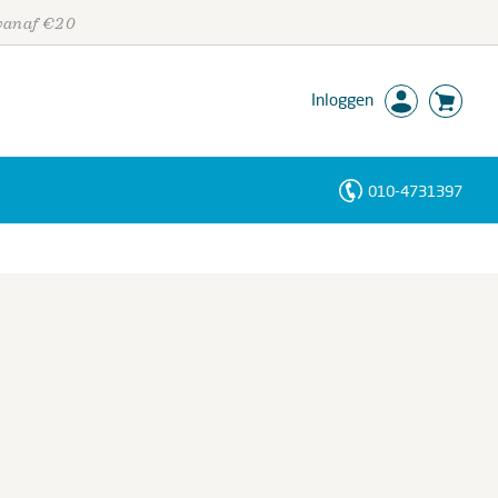
 vanaf €20
Inloggen
010-4731397
Personen
Trefwoorden