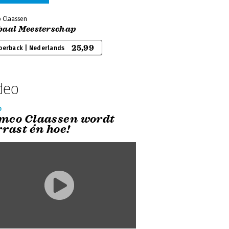
 Claassen
baal Meesterschap
25,99
perback | Nederlands
deo
o
mco Claassen wordt
rrast én hoe!