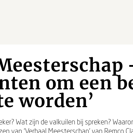
Meesterschap -
nten om een b
te worden’
eker? Wat zijn de valkuilen bij spreken? Waa
lezen van ‘Verbaal Meesterschap’ van Remco Cla