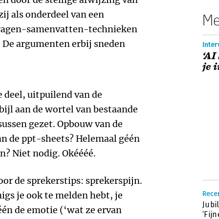
ij als onderdeel van een
Me
rvragen-samenvatten-technieken
). De argumenten erbij sneden
Inter
‘AI
je 
 deel, uitpuilend van de
 bijl aan de wortel van bestaande
sussen gezet. Opbouw van de
van de ppt-sheets? Helemaal géén
n? Niet nodig. Okéééé.
oor de sprekerstips: sprekerspijn.
nigs je ook te melden hebt, je
Recen
Jubi
léén de emotie (‘wat ze ervan
‘Fij