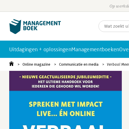
Op werkda
Uitdagingen + oplossingen
Managementboeken
Ove
Online magazine
Communicatie en media
Verbaal Mees