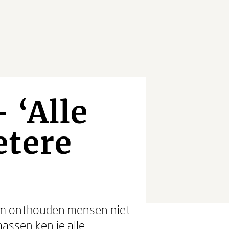
 ‘Alle
etere
rom onthouden mensen niet
assen ken je alle