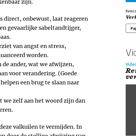
kenbaar zijn.
Remco
Ver
s direct, onbewust, laat reageren
en gevaarlijke sabeltandtijger,
Pa
baas.
ziet van angst en stress,
Vi
nuanceerd worden.
n de ander, wat we afwijzen,
Vide
Re
an voor verandering. (Goede
ve
 helpen een brug te slaan naar
at we zelf aan het woord zijn dan
eren.
deze valkuilen te vermijden. In
en door de stellige afwijzing van