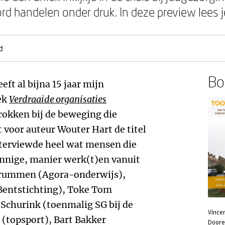
d handelen onder druk. In deze preview lees j
d
Boe
ft al bijna 15 jaar mijn
ek
Verdraaide organisaties
rokken bij de beweging die
 voor auteur Wouter Hart de titel
nterviewde heel wat mensen die
innige, manier werk(t)en vanuit
 Drummen (Agora-onderwijs),
Bentstichting), Toke Tom
Schurink (toenmalig SG bij de
Vincen
 (topsport), Bart Bakker
Door