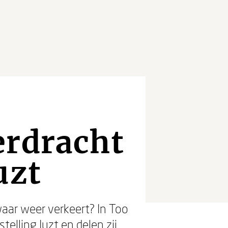
erdracht
uzt
waar weer verkeert? In Too
stelling Juzt en delen zij