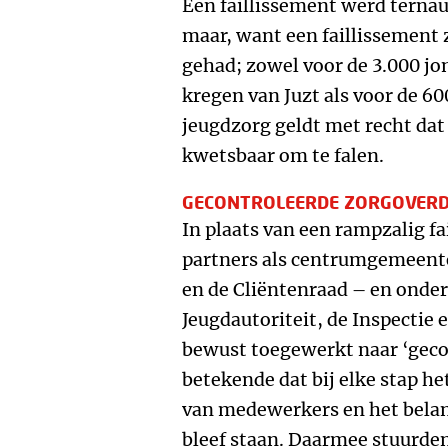
Een faillissement werd tern
maar, want een faillissement
gehad; zowel voor de 3.000 jo
kregen van Juzt als voor de 6
jeugdzorg geldt met recht da
kwetsbaar om te falen.
GECONTROLEERDE ZORGOVER
In plaats van een rampzalig fai
partners als centrumgemeent
en de Cliëntenraad – en onder
Jeugdautoriteit, de Inspectie 
bewust toegewerkt naar ‘geco
betekende dat bij elke stap he
van medewerkers en het belan
bleef staan. Daarmee stuurd