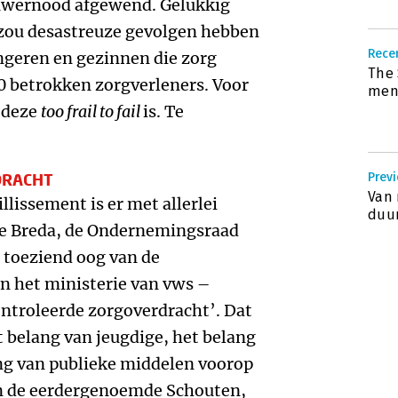
auwernood afgewend. Gelukkig
 zou desastreuze gevolgen hebben
Rece
ngeren en gezinnen die zorg
The 
00 betrokken zorgverleners. Voor
mens
t deze
too frail to fail
is. Te
DRACHT
Previ
Van 
llissement is er met allerlei
duu
e Breda, de Ondernemingsraad
 toeziend oog van de
en het ministerie van vws –
ntroleerde zorgoverdracht’. Dat
t belang van jeugdige, het belang
g van publieke middelen voorop
en de eerdergenoemde Schouten,