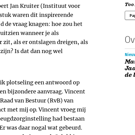
Too 
rt Jan Kruiter (Instituut voor
stuk waren dit inspirerende
Pa
jd de vraag knagen: hoe zou het
uitzien wanneer je als
Ov
 zit, als er ontslagen dreigen, als
zijn? Is dat dan nog wel
Nieuw
Ma
Jaa
de 
ik plotseling een antwoord op
en bijzondere aanvraag. Vincent
Raad van Bestuur (RvB) van
act met mij op. Vincent vroeg mij
e jeugdzorginstelling had bestaan
Er was daar nogal wat gebeurd.