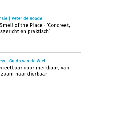
nsie | Peter de Roode
Smell of the Place - ‘Concreet,
gericht en praktisch’
ew | Guido van de Wiel
meetbaar naar merkbaar, van
rzaam naar dierbaar