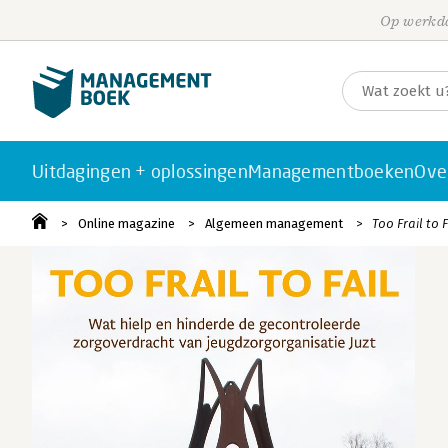
Op werkda
Uitdagingen + oplossingen
Managementboeken
Ove
Online magazine
Algemeen management
Too Frail to