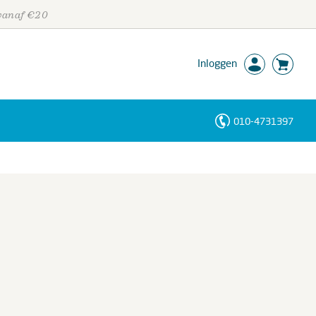
 vanaf €20
Inloggen
010-4731397
Personen
Trefwoorden