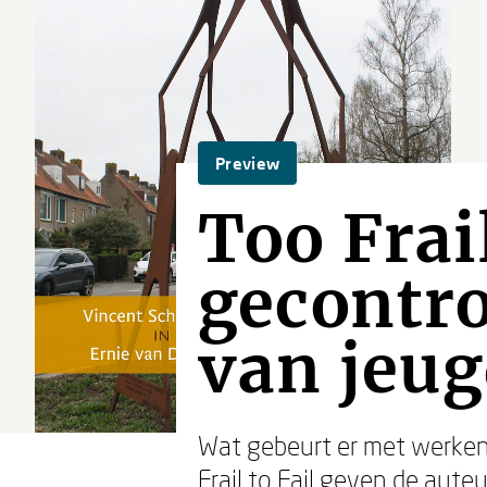
Preview
Too Frail
gecontro
van jeug
Wat gebeurt er met werken 
Frail to Fail geven de auteur