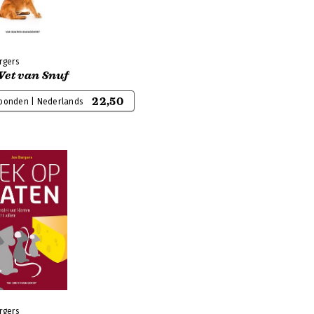
rgers
Wet van Snuf
22,50
bonden | Nederlands
rgers