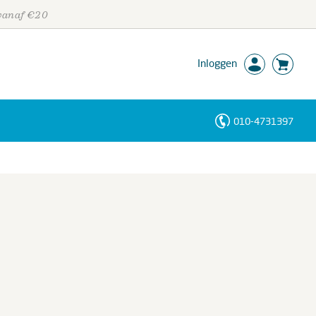
 vanaf €20
Inloggen
010-4731397
Personen
Trefwoorden