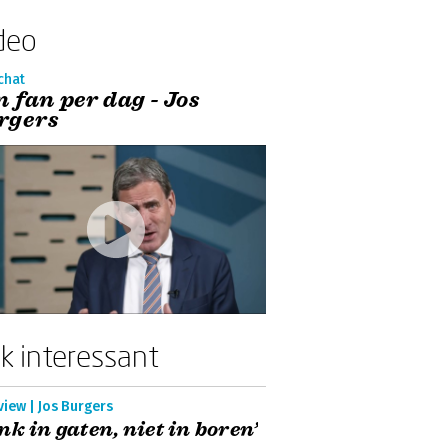
deo
chat
n fan per dag - Jos
rgers
k interessant
view | Jos Burgers
nk in gaten, niet in boren’