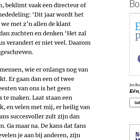
Boe
, beklimt vaak een directeur of
dedeling: ‘Dit jaar wordt het
n we met z’n allen de klant
al dan zuchten en denken ‘Het zal
dus verandert er niet veel. Daarom
geschreven.
 mensen, wie er onlangs nog van
kt. Er gaan dan een of twee
Jos Bu
eesten van ons is het geen
Eén
 te maken. Laat staan een
Ge
k, en velen met mij, er heilig van
fans succesvoller zult zijn dan
. Ga maar na. De kans dat fans
evelen je aan bij anderen, zijn