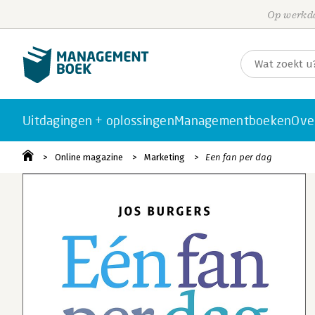
Op werkda
Uitdagingen + oplossingen
Managementboeken
Ove
Online magazine
Marketing
Een fan per dag