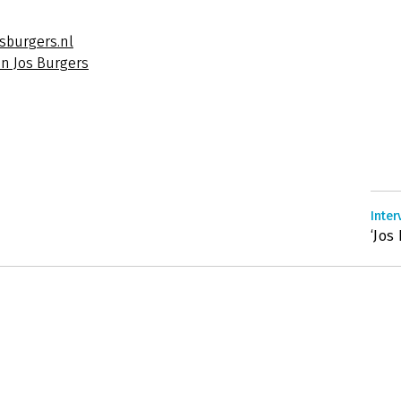
sburgers.nl
an Jos Burgers
Inter
‘Jos