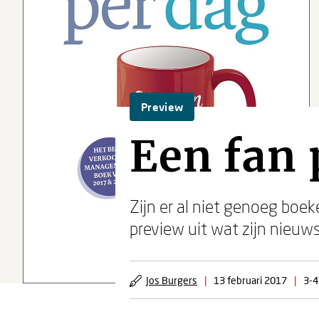
Preview
Een fan 
Zijn er al niet genoeg boe
preview uit wat zijn nieuw
Jos Burgers
|
13 februari 2017
|
3-4