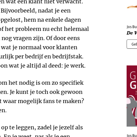
en wat een klant niet verwacht.
 Bijvoorbeeld, nadat je een
opgelost, hem na enkele dagen
Jos Bu
of het probleem nu echt helemaal
De 
n nog vragen zijn. Of door eens
Ge
 wat je normaal voor klanten
rlijk per bedrijf en bedrijfstak.
n wat je altijd al deed: je werk.
om het nodig is om zo specifiek
ken. Je kunt je toch ook gewoon
 waar mogelijk fans te maken?
en.
op te leggen, zadel je jezelf als
En je weet, pas als je een
Jos Bu