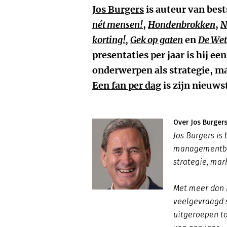
Jos Burgers
is auteur van best
nét mensen!
,
Hondenbrokken
,
N
korting!
,
Gek op gaten
en
De Wet
presentaties per jaar is hij e
onderwerpen als strategie, m
Een fan per dag
is zijn nieuws
Over Jos Burger
Jos Burgers is
managementbo
strategie, mar
Met meer dan h
veelgevraagd s
uitgeroepen t