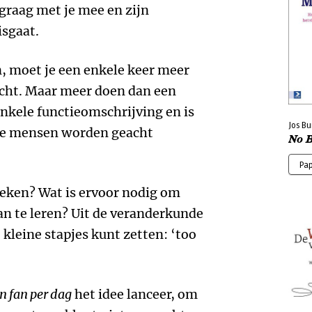
graag met je mee en zijn
isgaat.
, moet je een enkele keer meer
cht. Maar meer doen dan een
enkele functieomschrijving en is
Jos Bu
te mensen worden geacht
No 
Pa
reken? Wat is ervoor nodig om
n te leren? Uit de veranderkunde
 kleine stapjes kunt zetten: ‘too
n fan per dag
het idee lanceer, om