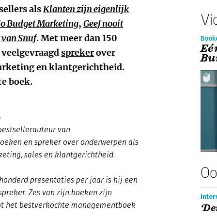
sellers als
Klanten zijn eigenlijk
Vi
o Budget Marketing
,
Geef nooit
 van Snuf
. Met meer dan 150
Book
Eé
en veelgevraagd
spreker
over
Bu
arketing en klantgerichtheid.
te boek.
s
 bestsellerauteur van
eken en spreker over onderwerpen als
keting, sales en klantgerichtheid.
Oo
onderd presentaties per jaar is hij een
preker. Zes van zijn boeken zijn
Inter
ot het bestverkochte managementboek
‘De