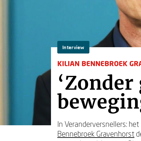
Interview
KILIAN BENNEBROEK G
‘Zonder 
bewegin
In Veranderversnellers: het
Bennebroek Gravenhorst
de