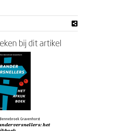
ken bij dit artikel
n Bennebroek Gravenhorst
anderversnellers: het
ijkboek