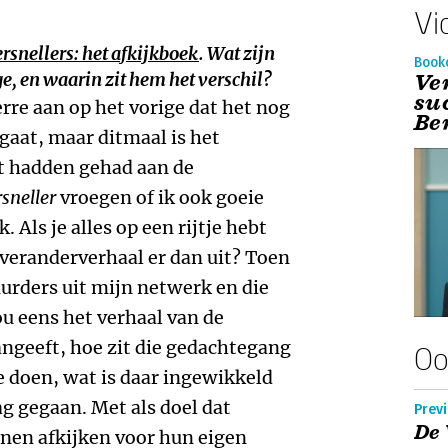
Vi
rsnellers: het afkijkboek
. Wat zijn
Book
, en waarin zit hem het verschil?
Ve
su
rre aan op het vorige dat het nog
Be
gaat, maar ditmaal is het
t hadden gehad aan de
sneller
vroegen of ik ook goeie
. Als je alles op een rijtje hebt
 veranderverhaal er dan uit? Toen
uurders uit mijn netwerk en die
ou eens het verhaal van de
angeeft, hoe zit die gedachtegang
Oo
te doen, wat is daar ingewikkeld
ag gegaan. Met als doel dat
Prev
De 
nen afkijken voor hun eigen