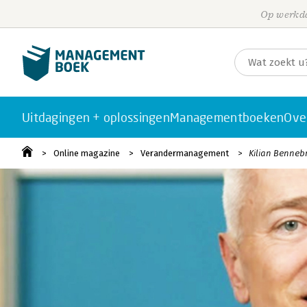
Op werkda
Uitdagingen + oplossingen
Managementboeken
Ove
Online magazine
Verandermanagement
Kilian Benneb