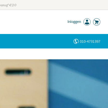
 vanaf €20
Inloggen
010-4731397
Personen
Trefwoorden