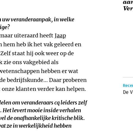
aan
Ve
 in uw veranderaanpak, in welke
dige?
 maar uiteraard heeft
Jaap
n hem heb ik het vak geleerd en
Zelf staat hij ook weer op de
k zie ons vakgebied als
le wetenschappen hebben er wat
de bedrijfskunde... Daar proberen
Rece
t onze klanten verder kan helpen.
De V
delen om veranderaars cq leiders zelf
s. Het levert mooie inside verhalen
wel de onafhankelijke kritische blik.
at ze in werkelijkheid hebben