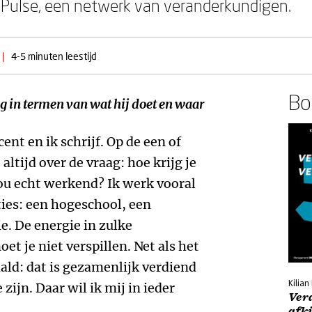
usPulse, een netwerk van veranderkundigen.
|
4-5 minuten leestijd
Boe
ag in termen van wat hij doet en waar
cent en ik schrijf. Op de een of
altijd over de vraag: hoe krijg je
ou echt werkend? Ik werk vooral
ies: een hogeschool, een
e. De energie in zulke
oet je niet verspillen. Net als het
ld: dat is gezamenlijk verdiend
Kilia
ijn. Daar wil ik mij in ieder
Ver
afk