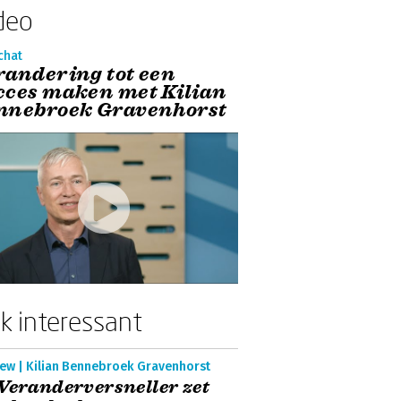
deo
chat
randering tot een
cces maken met Kilian
nnebroek Gravenhorst
k interessant
iew | Kilian Bennebroek Gravenhorst
Veranderversneller zet