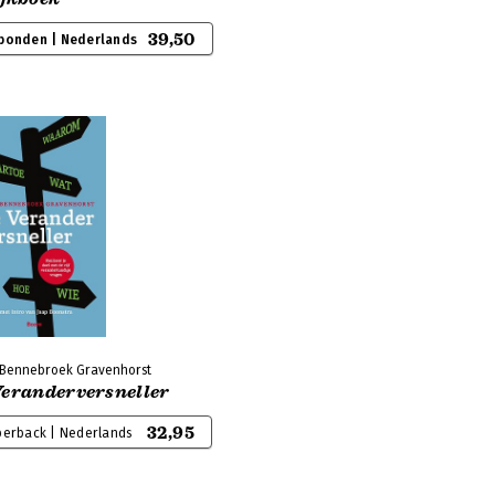
39,50
bonden | Nederlands
n Bennebroek Gravenhorst
Veranderversneller
32,95
perback | Nederlands