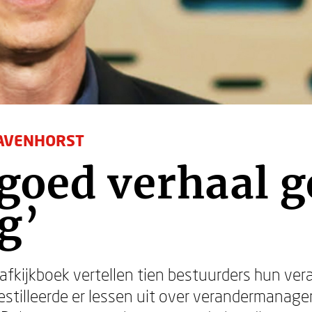
RAVENHORST
goed verhaal 
g’
 afkijkboek vertellen tien bestuurders hun ve
stilleerde er lessen uit over verandermanage