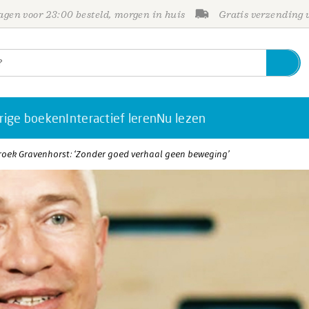
gen voor 23:00 besteld, morgen in huis
Gratis verzending
rige boeken
Interactief leren
Nu lezen
roek Gravenhorst: ‘Zonder goed verhaal geen beweging’