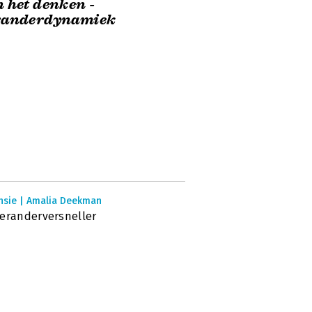
 het denken -
randerdynamiek
nsie | Amalia Deekman
eranderversneller