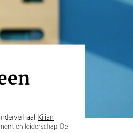
geen
randerverhaal.
Kilian
ment en leiderschap. De