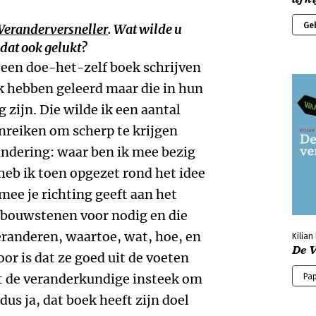
Ge
Veranderversneller
.
Wat wilde u
 dat ook gelukt?
n een doe-het-zelf boek schrijven
k hebben geleerd maar die in hun
 zijn. Die wilde ik een aantal
nreiken om scherp te krijgen
andering: waar ben ik mee bezig
heb ik toen opgezet rond het idee
ee je richting geeft aan het
l bouwstenen voor nodig en die
eranderen, waartoe, wat, hoe, en
Kilia
De 
oor is dat ze goed uit de voeten
t de veranderkundige insteek om
Pa
us ja, dat boek heeft zijn doel