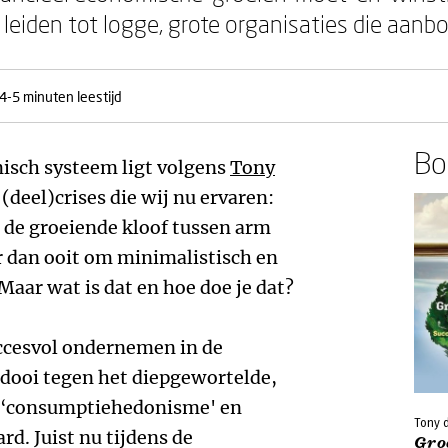
leiden tot logge, grote organisaties die aanb
4-5 minuten leestijd
Boe
misch systeem ligt volgens
Tony
(deel)crises die wij nu ervaren:
n de groeiende kloof tussen arm
ter dan ooit om minimalistisch en
aar wat is dat en hoe doe je dat?
uccesvol ondernemen in de
idooi tegen het diepgewortelde,
e ‘consumptiehedonisme' en
Tony 
rd. Juist nu tijdens de
Groe