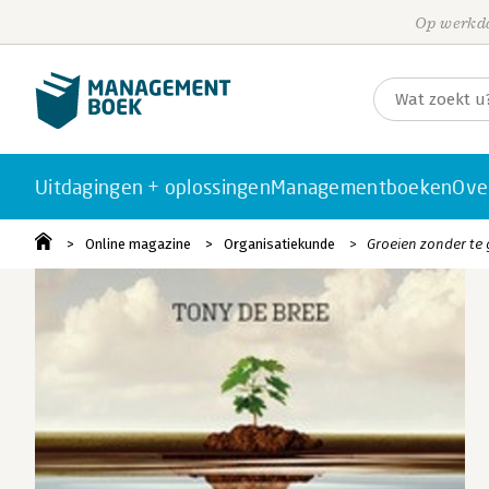
Op werkda
Uitdagingen + oplossingen
Managementboeken
Ove
Online magazine
Organisatiekunde
Groeien zonder te 