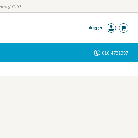
 vanaf €20
Inloggen
010-4731397
Personen
Trefwoorden