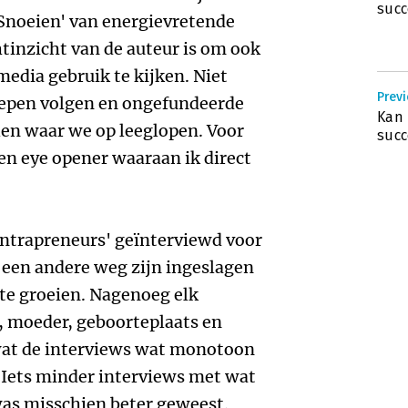
succ
‘Snoeien' van energievretende
tinzicht van de auteur is om ook
media gebruik te kijken. Niet
Previ
epen volgen en ongefundeerde
Kan 
en waar we op leeglopen. Voor
succ
een eye opener waaraan ik direct
intrapreneurs' geïnterviewd voor
 een andere weg zijn ingeslagen
te groeien. Nagenoeg elk
, moeder, geboorteplaats en
wat de interviews wat monotoon
 Iets minder interviews met wat
as misschien beter geweest.