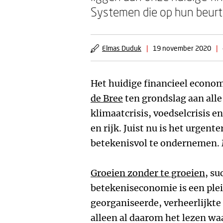
Systemen die op hun beurt 
Elmas Duduk
|
19 november 2020
|
Het huidige financieel econo
de Bree
ten grondslag aan alle 
klimaatcrisis, voedselcrisis e
en rijk. Juist nu is het urgen
betekenisvol te ondernemen. M
Groeien zonder te groeien
, s
betekeniseconomie is een ple
georganiseerde, verheerlijkt
alleen al daarom het lezen waa