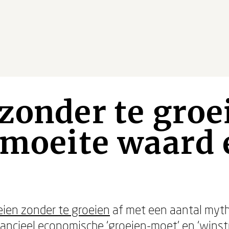
zonder te groe
 moeite waard 
eien zonder te groeien
af met een aantal myth
nancieel economische ‘groeien-moet' en ‘wins