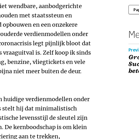
 niet wendbare, aanbodgerichte
Pa
houden met staatssteun en
ld opbouwen en een onzekere
Me
ouderde verdienmodellen onder
ronacrisis legt pijnlijk bloot dat
Previ
 vraaguitval is. Zelf koop ik sinds
Gro
g, benzine, vliegtickets en vele
Suc
be
ijna niet meer buiten de deur.
un huidige verdienmodellen onder
stelt hij dat minimalistisch
sche levensstijl de sleutel zijn
n. De kernboodschap is om klein
ciering aan te trekken,