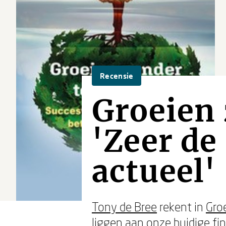
Recensie
Groeien 
'Zeer de
actueel'
Tony de Bree
rekent in
Gro
liggen aan onze huidige fi