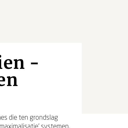
ien -
en
es die ten grondslag
tmaximalisatie' systemen.