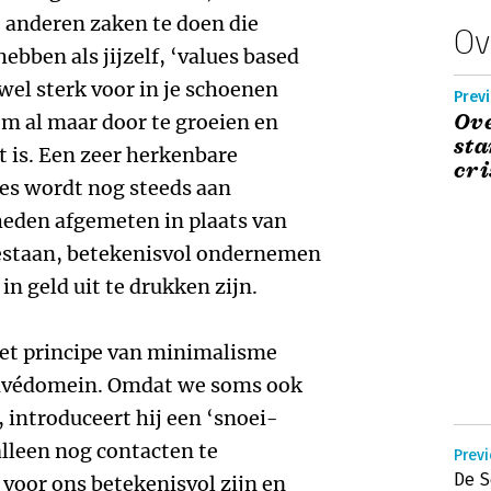
t anderen zaken te doen die
Ov
bben als jijzelf, ‘values based
wel sterk voor in je schoenen
Previ
Ove
om al maar door te groeien en
sta
 is. Een zeer herkenbare
cri
ces wordt nog steeds aan
heden afgemeten in plaats van
bestaan, betekenisvol ondernemen
in geld uit te drukken zijn.
het principe van minimalisme
privédomein. Omdat we soms ook
introduceert hij een ‘snoei-
alleen nog contacten te
Previ
De S
oor ons betekenisvol zijn en