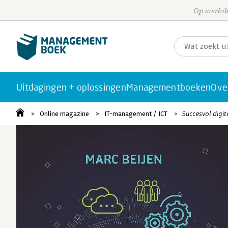
Op werkda
Uitdagingen + oplossingen
Managementboeken
Ove
Online magazine
IT-management / ICT
Succesvol digit