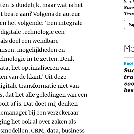
Marc 
ten is duidelijk, maar wat is het
Succ
et beste aan? Volgens de auteur
Tra
en het volgende: ‘Een integrale
Pa
 digitale technologie een
 als doel een wendbare
Me
kansen, mogelijkheden en
chnologie in te zetten. Denk
Rece
data, het optimaliseren van
Suc
en van de klant.' Uit deze
tra
vo
 digitale transformatie niet van
bes
, dat het alle geledingen van een
ooit af is. Dat doet mij denken
iemanager bij een verzekeraar
ing het ook al over zaken als
ssmodellen, CRM, data, business