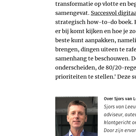
transformatie op vlotte en beg
samengevat.
Succesvol digita
strategisch how-to-do boek. H
er bij komt kijken en hoe je zo
beste kunt aanpakken, namelij
brengen, dingen uiteen te rafe
samenhang te beschouwen. Do
onderscheiden, de 80/20-rege
prioriteiten te stellen.' Deze s
Over Sjors van 
Sjors van Lee
adviseur, aute
klantgericht o
Door zijn ervar