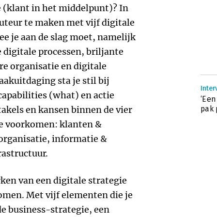
e (klant in het middelpunt)? In
auteur te maken met vijf digitale
 je aan de slag moet, namelijk
igitale processen, briljante
 organisatie en digitale
kuitdaging sta je stil bij
Inter
apabilities (what) en actie
‘Een
takels en kansen binnen de vier
pak 
tie voorkomen: klanten &
organisatie, informatie &
rastructuur.
ken van een digitale strategie
omen. Met vijf elementen die je
de business-strategie, een