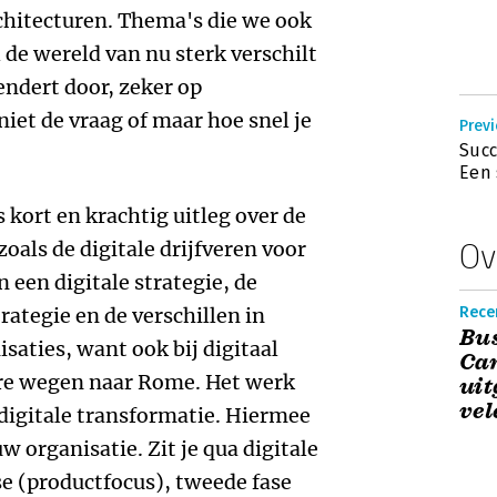
chitecturen. Thema's die we ook
 de wereld van nu sterk verschilt
endert door, zeker op
niet de vraag of maar hoe snel je
Previ
Succ
Een 
s kort en krachtig uitleg over de
oals de digitale drijfveren voor
Ov
 een digitale strategie, de
ategie en de verschillen in
Recen
Bu
saties, want ook bij digitaal
Can
re wegen naar Rome. Het werk
uit
vel
 digitale transformatie. Hiermee
w organisatie. Zit je qua digitale
se (productfocus), tweede fase