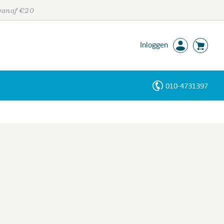
 vanaf €20
Inloggen
010-4731397
Personen
Trefwoorden