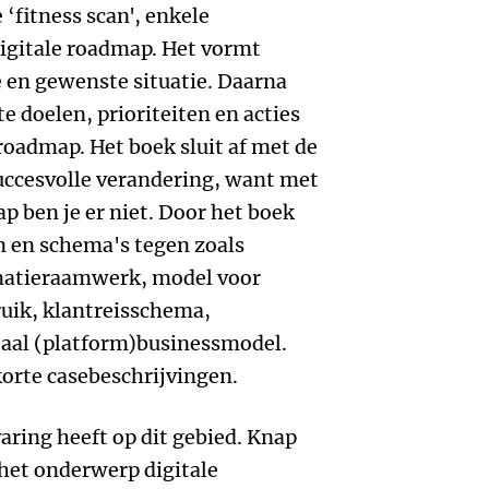
 ‘fitness scan', enkele
digitale roadmap. Het vormt
 en gewenste situatie. Daarna
te doelen, prioriteiten en acties
roadmap. Het boek sluit af met de
uccesvolle verandering, want met
p ben je er niet. Door het boek
 en schema's tegen zoals
matieraamwerk, model voor
ik, klantreisschema,
taal (platform)businessmodel.
korte casebeschrijvingen.
varing heeft op dit gebied. Knap
 het onderwerp digitale