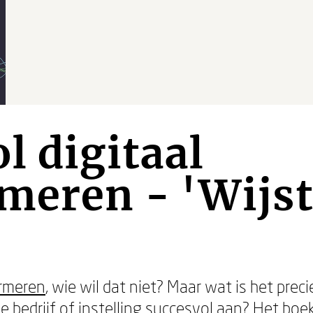
l digitaal
meren - 'Wijst
ormeren
, wie wil dat niet? Maar wat is het prec
je bedrijf of instelling succesvol aan? Het boe