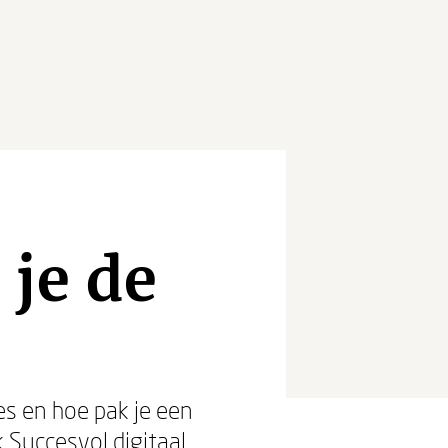
 je de
ies en hoe pak je een
k Succesvol digitaal