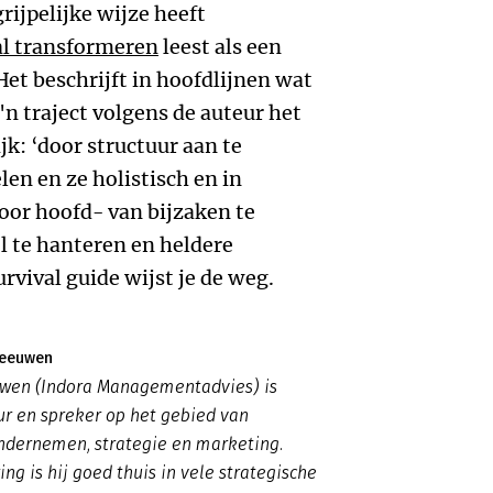
rijpelijke wijze heeft
al transformeren
leest als een
et beschrijft in hoofdlijnen wat
'n traject volgens de auteur het
k: ‘door structuur aan te
len en ze holistisch en in
or hoofd- van bijzaken te
l te hanteren en heldere
urvival guide wijst je de weg.
Leeuwen
uwen (Indora Managementadvies) is
ur en spreker op het gebied van
ndernemen, strategie en marketing.
ing is hij goed thuis in vele strategische