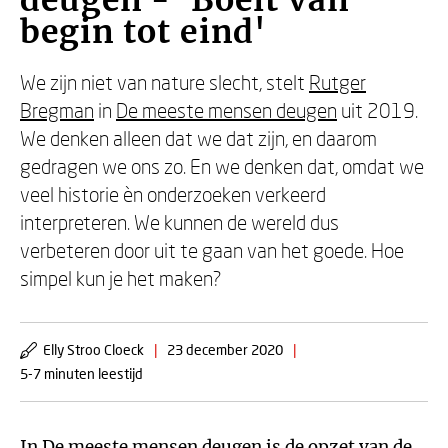
deugen - 'Boeit van
begin tot eind'
We zijn niet van nature slecht, stelt
Rutger
Bregman
in
De meeste mensen deugen
uit 2019.
We denken alleen dat we dat zijn, en daarom
gedragen we ons zo. En we denken dat, omdat we
veel historie èn onderzoeken verkeerd
interpreteren. We kunnen de wereld dus
verbeteren door uit te gaan van het goede. Hoe
simpel kun je het maken?
Elly Stroo Cloeck
|
23 december 2020
|
5-7 minuten leestijd
In
De meeste mensen deugen
is de opzet van de