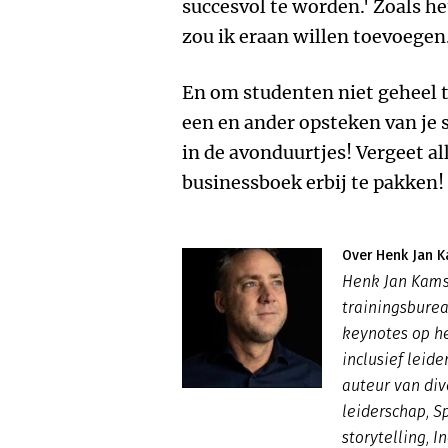
succesvol te worden.' Zoals h
zou ik eraan willen toevoegen
En om studenten niet geheel t
een en ander opsteken van je s
in de avonduurtjes! Vergeet al
businessboek erbij te pakken!
Over Henk Jan 
Henk Jan Kams
trainingsburea
keynotes op he
inclusief leide
auteur van di
leiderschap
,
S
storytelling, I