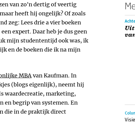
Me
zen van zo'n dertig of veertig
maar heeft hij ongelijk? Of zoals
Acht
nd zeg: Lees drie a vier boeken
Uit
 een expert. Daar heb je dus geen
van
euk mijn studententijd ook was, ik
ijk en de boeken die ik na mijn
onlijke MBA
van Kaufman. In
jes (blogs eigenlijk), neemt hij
s waardecreatie, marketing,
n en begrip van systemen. En
en die in de praktijk direct
Colu
Visi