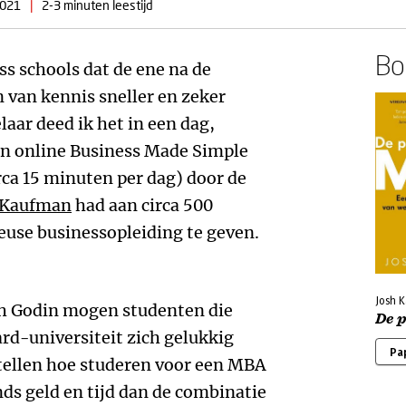
2021
|
2-3 minuten leestijd
Boe
ss schools dat de ene na de
n van kennis sneller en zeker
aar deed ik het in een dag,
jn online Business Made Simple
rca 15 minuten per dag) door de
 Kaufman
had aan circa 500
euse businessopleiding te geven.
Josh 
h Godin mogen studenten die
De 
d-universiteit zich gelukkig
Pa
rstellen hoe studeren voor een MBA
nds geld en tijd dan de combinatie