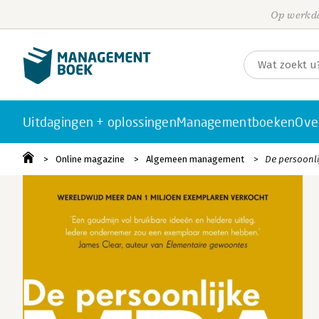
Op werkda
Uitdagingen + oplossingen
Managementboeken
Ove
Online magazine
Algemeen management
De persoonlij