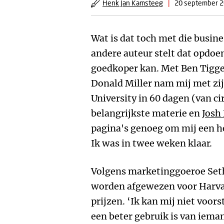
Henk Jan Kamsteeg
|
20 september 
Wat is dat toch met die busine
andere auteur stelt dat opdoe
goedkoper kan. Met Ben Tiggel
Donald Miller nam mij met zi
University in 60 dagen (van ci
belangrijkste materie en
Josh
pagina's genoeg om mij een h
Ik was in twee weken klaar.
Volgens marketinggoeroe Set
worden afgewezen voor Harvar
prijzen. ‘Ik kan mij niet voo
een beter gebruik is van iema