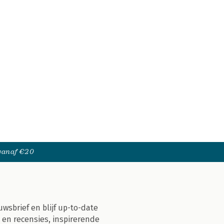
 vanaf €20
uwsbrief en blijf up-to-date
 en recensies, inspirerende