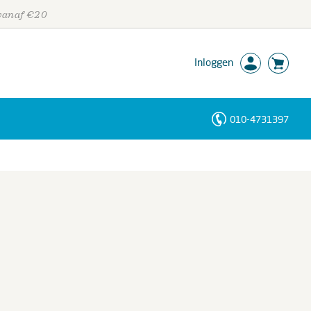
 vanaf €20
Inloggen
010-4731397
Personen
Trefwoorden