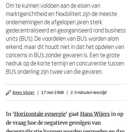
Om te kunnen voldoen aan de eisen van
marktgerichtheid en flexibiliteit zijn de meeste
ondernemingen de afgelopen jaren sterk
gedecentraliseerd en georganiseerd rond business
units (BU's). De voordelen van BU's worden alom
erkend, maar dit houdt niet in dat het opdelen van
concerns in BU's zonder gevaren is. Een te grote
nadruk op de korte termijn en concurrentie tussen
BU's onderling zijn twee van die gevaren.
Kees Visser
|
17 mei 1998
|
2-3 minuten leestijd
In '
Horizontale synergie
' gaat
Hans Wijers
in op
de vraag hoe de negatieve gevolgen van
decentralisatie kunnen worden vermeden en dan