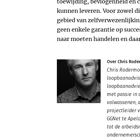
toewijding, bevlogenheid en cr
kunnen leveren. Voor zowel di
gebied van zelfverwezenlijking
geen enkele garantie op succes 
naar moeten handelen en daar
Over Chris Rod
Chris Rodermo
loopbaanadvise
loopbaanadvies
met passie in 
volwassenen, al
projectleider 
GGNet te Apel
tot de arbeids
ondernemersc