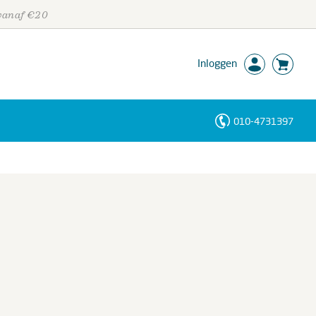
 vanaf €20
Inloggen
010-4731397
Personen
Trefwoorden