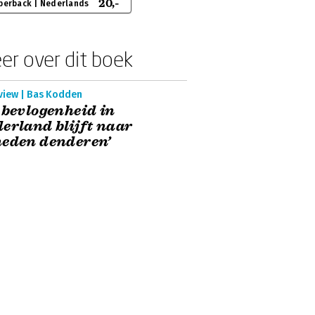
20,-
perback | Nederlands
er over dit boek
rview | Bas Kodden
 bevlogenheid in
erland blijft naar
eden denderen’