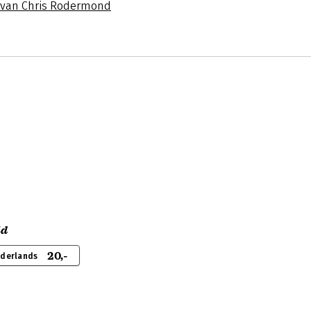
s van Chris Rodermond
ld
20,-
ederlands