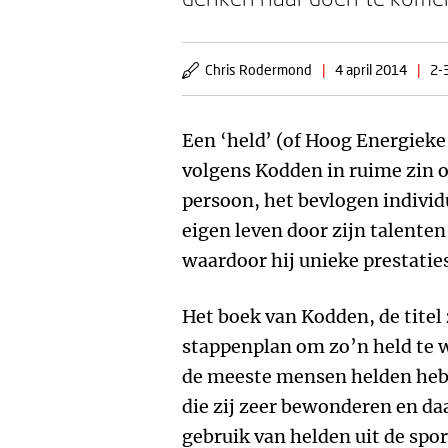
Chris Rodermond
|
4 april 2014
|
2-
Een ‘held’ (of Hoog Energiek
volgens Kodden in ruime zin 
persoon, het bevlogen individu
eigen leven door zijn talente
waardoor hij unieke prestaties
Het boek van Kodden, de titel 
stappenplan om zo’n held te 
de meeste mensen helden hebb
die zij zeer bewonderen en da
gebruik van helden uit de spo