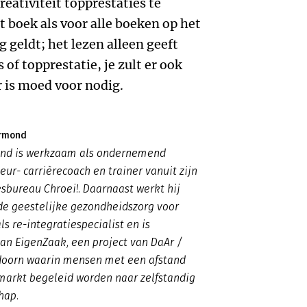
eativiteit topprestaties te
t boek als voor alle boeken op het
 geldt; het lezen alleen geeft
of topprestatie, je zult er ook
 is moed voor nodig.
ermond
nd is werkzaam als ondernemend
ur- carrièrecoach en trainer vanuit zijn
bureau Chroei!. Daarnaast werkt hij
de geestelijke gezondheidszorg voor
s re-integratiespecialist en is
van EigenZaak, een project van DaAr /
doorn waarin mensen met een afstand
markt begeleid worden naar zelfstandig
hap.