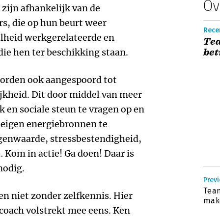
Ov
 zijn afhankelijk van de
, die op hun beurt weer
Recen
elheid werkgerelateerde en
Tea
bet
ie hen ter beschikking staan.
worden ook aangespoord tot
jkheid. Dit door middel van meer
 en sociale steun te vragen op en
 eigen energiebronnen te
igenwaarde, stressbestendigheid,
 Kom in actie! Ga doen! Daar is
nodig.
Prev
Team
n niet zonder zelfkennis. Hier
mak
recoach volstrekt mee eens. Ken