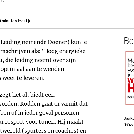
3 minuten leestijd
Boe
e Leiding nemende Doener) kun je
omschrijven als: ‘Hoog energieke
, die leiding neemt over zijn
n optimaal aan te wenden
 weet te leveren.’
zegt het al, biedt een
worden. Kodden gaat er vanuit dat
en of in ieder geval personen
Bas K
ar respect voor tonen. Hij maakt
Wor
rtwereld (sporters en coaches) en