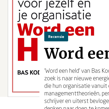
Recensie
Word ee
‘Word een held’ van Bas Ko
zoek is naar nieuwe energi
die hun organisatie vanuit 
managementtheorieën, per
schrijver en uiterst bevlo
denken naar doen te kome