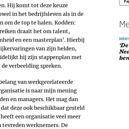
Pa
ven. Hij komt tot deze keuze
wel in het bedrijfsleven als in de
Me
en om de top te halen. Kodden:
eiken draait het om talent,
Inte
enheid en een masterplan’. Hierbij
‘De
tijkervaringen van zijn helden,
Ned
uidelijkt hij zijn stappenplan met
ben
de verbeelding spreken.
e belang van werkgerelateerde
ganisatie is naar mijn mening
nden en managers. Het mag dan
dt dat deze ook beschikbaar gesteld
eeft een organisatie veel meer
 tevreden werknemers. De