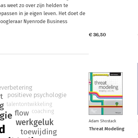
 Bas weet zo over zijn helden te
epassen in je eigen leven. Het doet de
z, hoogleraar Nyenrode Business
€ 36,50
everbetering
positieve psychologie
t
ng
talentontwikkeling
coaching
flow
gie
werkgeluk
Adam Shostack
d
Threat Modeling
toewijding