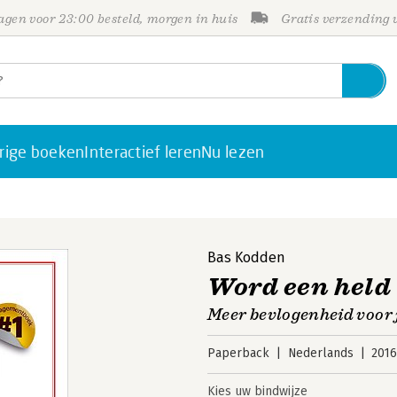
gen voor 23:00 besteld, morgen in huis
Gratis verzending
rige boeken
Interactief leren
Nu lezen
Bas Kodden
Word een held
Meer bevlogenheid voor j
Paperback
Nederlands
201
Kies uw bindwijze