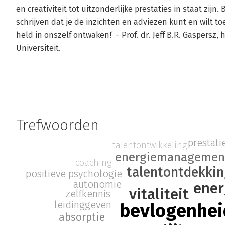
en creativiteit tot uitzonderlijke prestaties in staat zijn.
schrijven dat je de inzichten en adviezen kunt en wilt to
held in onszelf ontwaken!’ – Prof. dr. Jeff B.R. Gaspers
Universiteit.
Trefwoorden
prestati
talentontwikkeling
energiemanagemen
coaching
talentontdekki
positieve psychologie
autonomie
ener
vitaliteit
zelfkennis
leidinggeven
bevlogenhei
absorptie