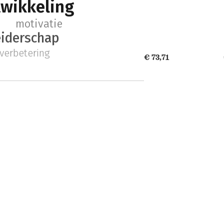
twikkeling
motivatie
eiderschap
everbetering
€ 73,71