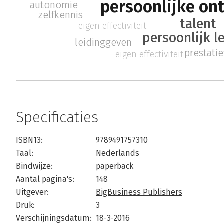
persoonlijke on
autonomie
zelfkennis
talent
eigen effectiviteit
persoonlijk l
leidinggeven
prestati
eigen effectiviteit
Specificaties
ISBN13:
9789491757310
Taal:
Nederlands
Bindwijze:
paperback
Aantal pagina's:
148
Uitgever:
BigBusiness Publishers
Druk:
3
Verschijningsdatum:
18-3-2016