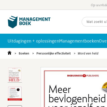
Op werkda
Uitdagingen + oplossingen
Managementboeken
Ove
Boeken
Persoonlijke effectiviteit
Word een held