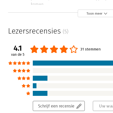
komen.
Lees verder
Toon meer
Lezersrecensies
(5)
4.1
31 stemmen
van de 5
Schrijf een recensie
Uw waa