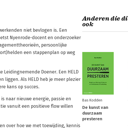
Anderen die di
ook
 werkenden niet bevlogen is. Een
schetst Nyenrode-docent en onderzoeker
agementtheorieën, persoonlijke
port)helden een stappenplan op weg
ieke Leidingnemende Doener. Een HELD
en liggen. Als HELD heb je meer plezier
tere kans op succes.
 is naar nieuwe energie, passie en
Bas Kodden
e vanuit een positieve flow willen
De kunst van
duurzaam
presteren
ken over hoe we met toewijding, kennis