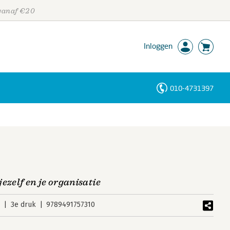
 vanaf €20
Inloggen
010-4731397
Personen
Trefwoorden
ezelf en je organisatie
6
3e druk
9789491757310