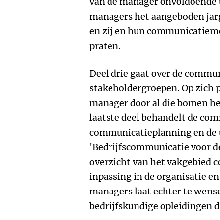
van de manager onvoldoende uit
managers het aangeboden jarg
en zij en hun communicatieme
praten.
Deel drie gaat over de commu
stakeholdergroepen. Op zich p
manager door al die bomen het
laatste deel behandelt de co
communicatieplanning en de u
'
Bedrijfscommunicatie voor 
overzicht van het vakgebied 
inpassing in de organisatie e
managers laat echter te wense
bedrijfskundige opleidingen d