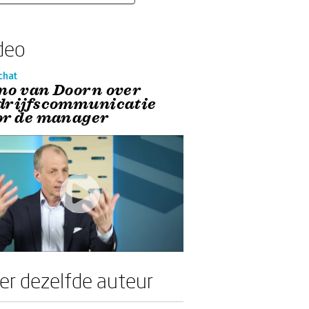
deo
chat
no van Doorn over
drijfscommunicatie
or de manager
er dezelfde auteur