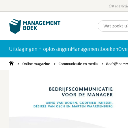
Op werkda
Uitdagingen + oplossingen
Managementboeken
Ove
Online magazine
Communicatie en media
Bedrijfscom