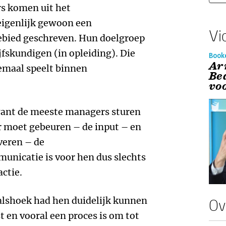
s komen uit het
igenlijk gewoon een
Vi
ebied geschreven. Hun doelgroep
jfskundigen (in opleiding). Die
Book
Ar
llemaal speelt binnen
Be
vo
 want de meeste managers sturen
r moet gebeuren – de input – en
veren – de
nicatie is voor hen dus slechts
ctie.
alshoek had hen duidelijk kunnen
Ov
 en vooral een proces is om tot