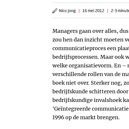
Nico Jong
|
16 mei 2012
|
2-3 minute
Managers gaan over alles, du
zou hen dan inzicht moeten v
communicatieproces een plaats
bedrijfsprocessen. Maar ook w
welke organisatievorm. En – n
verschillende rollen van de ma
boek niet over. Sterker nog, 
bedrijfskunde schitteren door
bedrijfskundige invalshoek ka
'Geïntegreerde communicatie'
1996 op de markt brengen.