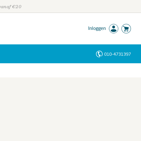
 vanaf €20
Inloggen
010-4731397
Personen
Trefwoorden