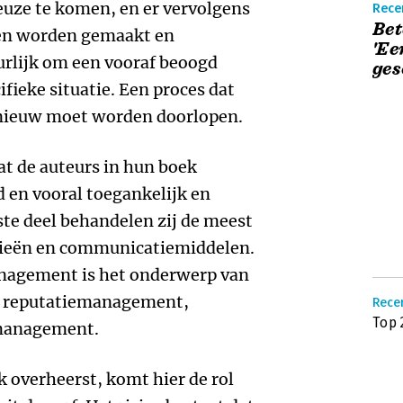
uze te komen, en er vervolgens
Recen
Bet
len worden gemaakt en
'Ee
uurlijk om een vooraf beoogd
ges
cifieke situatie. Een proces dat
opnieuw moet worden doorlopen.
t de auteurs in hun boek
d en vooral toegankelijk en
ste deel behandelen zij de meest
ieën en communicatiemiddelen.
nagement is het onderwerp van
it reputatiemanagement,
Recen
Top 
management.
overheerst, komt hier de rol