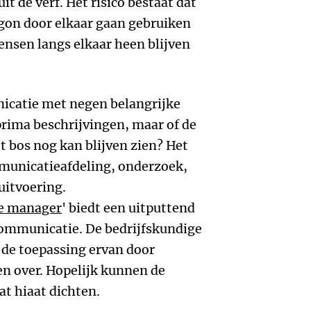
 de verf. Het risico bestaat dat
on door elkaar gaan gebruiken
nsen langs elkaar heen blijven
nicatie met negen belangrijke
rima beschrijvingen, maar of de
 bos nog kan blijven zien? Het
mmunicatieafdeling, onderzoek,
itvoering.
de manager
' biedt een uitputtend
communicatie. De bedrijfskundige
n de toepassing ervan door
n over. Hopelijk kunnen de
at hiaat dichten.