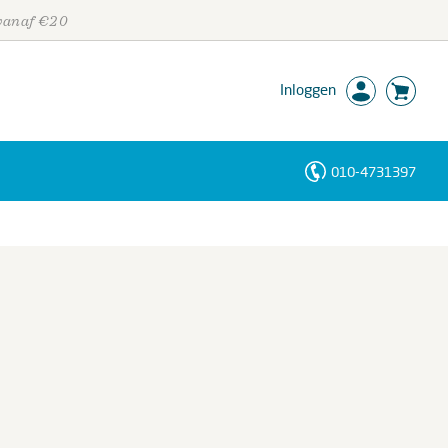
 vanaf €20
Inloggen
010-4731397
Personen
Trefwoorden