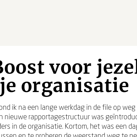
oost voor jezel
je organisatie
nd ik na een lange werkdag in de file op weg n
n nieuwe rapportagestructuur was geïntroduce
iders in de organisatie. Kortom, het was een d
ussen en te proberen de weerstand weg te n