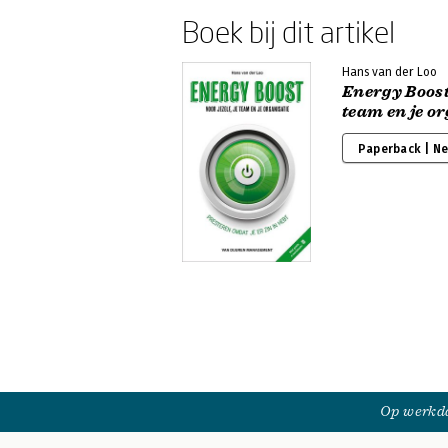
Boek bij dit artikel
Hans van der Loo
Energy Boost 
team en je or
Paperback | N
Op werkda