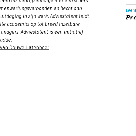
kkeld als bedrijfskundige met een scherp
amenwerkingsverbanden en hecht aan
Even
uitdaging in zijn werk. Adviestalent leidt
Pre
lle academici op tot breed inzetbare
anagers. Adviestalent is een initiatief
Gudde.
s van Douwe Hatenboer