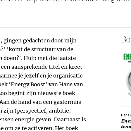
Boe
le, gingen gedachten door mijn
n?’ ‘komt de structuur van de
n doen?’. Hulp met die laatste
een aansprekende titel en kreet
armee je jezelf en je organisatie
oek ‘Energy Boost’ van Hans van
Loo begint zijn nieuwste boek
. Aan de hand van een gasfornuis
en zijn (perspectief, ambitie,
Hans 
ensen energie geven. Daarnaast is
Ener
team
 om ze te activeren. Het boek