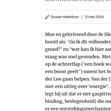
Douwe Hatenboer
|
23 mei 2014
Moe en geïrriteerd door de fi
hoofd als: ‘Ga ik dit volhoude
grond?’ en ‘wat kan ik hier aa
vraag was snel gevonden. Met 
op de achterflap (‘een boek wa
een boost geeft’) moest het b
der Loo gaan helpen. Van der 
met een uitleg over ‘energie’
legt hij uit dat er vier gaspitt
binding, bevlogenheid) die m
er een ontstekingsmechanisme