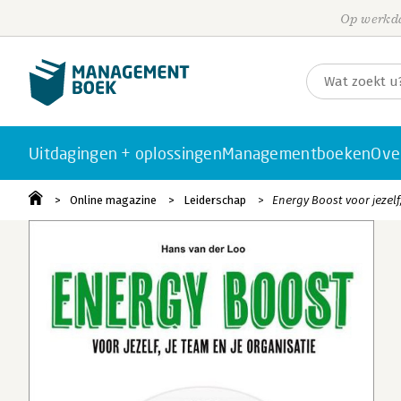
Op werkda
Uitdagingen + oplossingen
Managementboeken
Ove
Online magazine
Leiderschap
Energy Boost voor jezelf