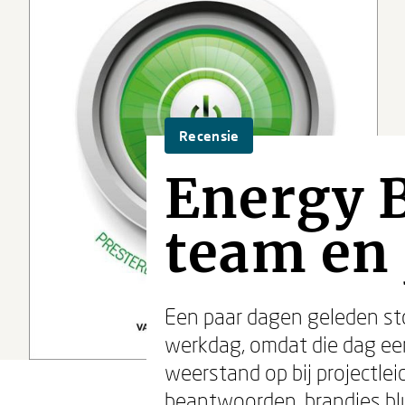
Recensie
Energy B
team en 
Een paar dagen geleden sto
werkdag, omdat die dag ee
weerstand op bij projectle
beantwoorden, brandjes bl