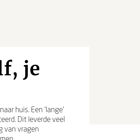
f, je
aar huis. Een ‘lange’
erd. Dit leverde veel
ag van vragen
emen.