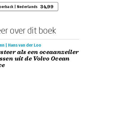
34,99
perback | Nederlands
er over dit boek
mn | Hans van der Loo
steer als een oceaanzeiler
essen uit de Volvo Ocean
ce