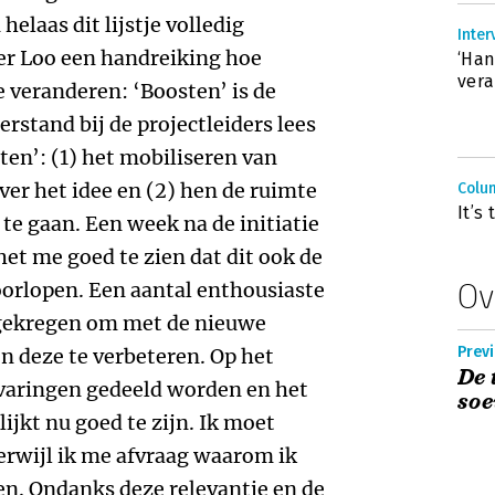
helaas dit lijstje volledig
Inter
er Loo een handreiking hoe
‘Han
vera
 veranderen: ‘Boosten’ is de
rstand bij de projectleiders lees
ten’: (1) het mobiliseren van
ver het idee en (2) hen de ruimte
Colu
It’s
te gaan. Een week na de initiatie
et me goed te zien dat dit ook de
Ov
oorlopen. Een aantal enthousiaste
d gekregen om met de nieuwe
Previ
n deze te verbeteren. Op het
De 
varingen gedeeld worden en het
soe
jkt nu goed te zijn. Ik moet
erwijl ik me afvraag waarom ik
zen. Ondanks deze relevantie en de