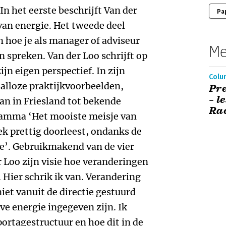
In het eerste beschrijft Van der
Pa
van energie. Het tweede deel
n hoe je als manager of adviseur
Me
 spreken. Van der Loo schrijft op
jn eigen perspectief. In zijn
Colu
talloze praktijkvoorbeelden,
Pre
– l
an in Friesland tot bekende
Ra
ramma ‘Het mooiste meisje van
ek prettig doorleest, ondanks de
ie’. Gebruikmakend van de vier
 Loo zijn visie hoe veranderingen
. Hier schrik ik van. Verandering
niet vanuit de directie gestuurd
ve energie ingegeven zijn. Ik
ortagestructuur en hoe dit in de