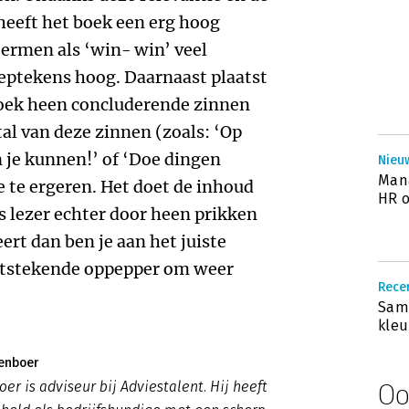
heeft het boek een erg hoog
termen als ‘win- win’ veel
roeptekens hoog. Daarnaast plaatst
boek heen concluderende zinnen
tal van deze zinnen (zoals: ‘Op
n je kunnen!’ of ‘Doe dingen
Nieuw
Mana
e te ergeren. Het doet de inhoud
HR o
ls lezer echter door heen prikken
ert dan ben je aan het juiste
uitstekende oppepper om weer
Recen
Same
kleu
enboer
r is adviseur bij Adviestalent. Hij heeft
Oo