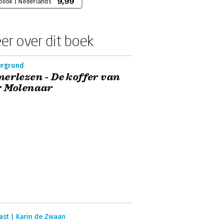
9,99
-book | Nederlands
er over dit boek
ergrond
erlezen - De koffer van
r Molenaar
ast | Karin de Zwaan