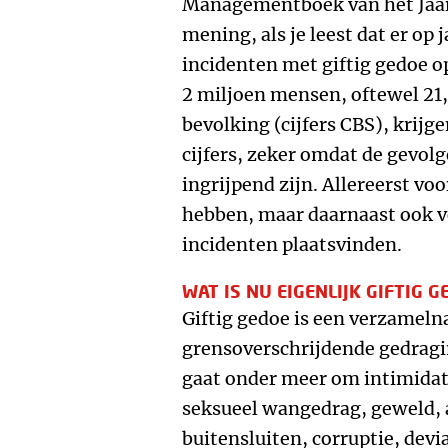
Managementboek van het Jaar 
mening, als je leest dat er op 
incidenten met giftig gedoe o
2 miljoen mensen, oftewel 21
bevolking (cijfers CBS), krij
cijfers, zeker omdat de gevol
ingrijpend zijn. Allereerst v
hebben, maar daarnaast ook v
incidenten plaatsvinden.
WAT IS NU EIGENLIJK GIFTIG G
Giftig gedoe is een verzameln
grensoverschrijdende gedragin
gaat onder meer om intimidati
seksueel wangedrag, geweld, a
buitensluiten, corruptie, devi