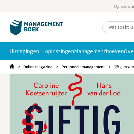
Op werkda
Uitdagingen + oplossingen
Managementboeken
Ove
Online magazine
Personeelsmanagement
Giftig gedo