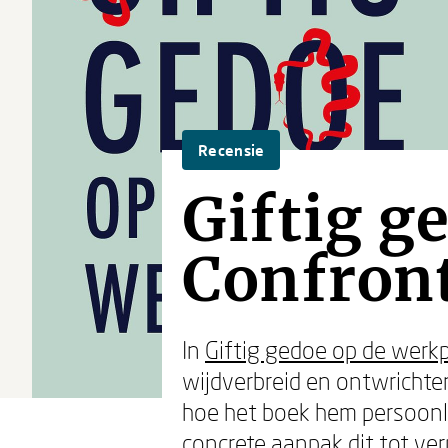
Recensie
Giftig g
Confront
In
Giftig gedoe op de werk
wijdverbreid en ontwrichten
hoe het boek hem persoonli
concrete aanpak dit tot ver