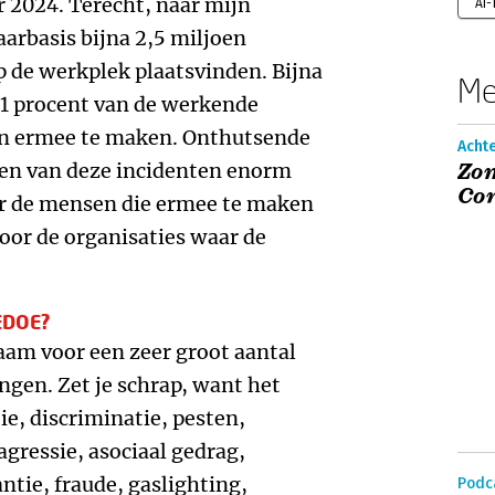
2024. Terecht, naar mijn
AI
jaarbasis bijna 2,5 miljoen
p de werkplek plaatsvinden. Bijna
Me
,1 procent van de werkende
gen ermee te maken. Onthutsende
Acht
gen van deze incidenten enorm
Zom
Co
oor de mensen die ermee te maken
oor de organisaties waar de
EDOE?
aam voor een zeer groot aantal
gen. Zet je schrap, want het
e, discriminatie, pesten,
gressie, asociaal gedrag,
antie, fraude, gaslighting,
Podc