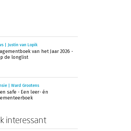
s | Justin van Lopik
gementboek van het Jaar 2026 -
p de longlist
nsie | Ward Grootens
n safe - Een leer- én
lementeerboek
k interessant