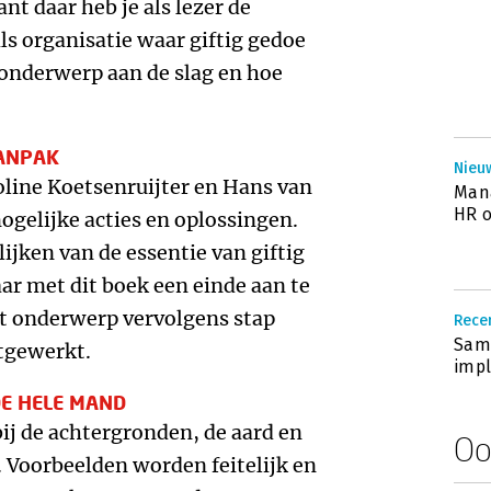
t daar heb je als lezer de
ls organisatie waar giftig gedoe
t onderwerp aan de slag en hoe
AANPAK
Nieuw
roline Koetsenruijter en Hans van
Mana
HR o
ogelijke acties en oplossingen.
ijken van de essentie van giftig
r met dit boek een einde aan te
et onderwerp vervolgens stap
Rece
Same
itgewerkt.
imp
DE HELE MAND
 bij de achtergronden, de aard en
Oo
e. Voorbeelden worden feitelijk en