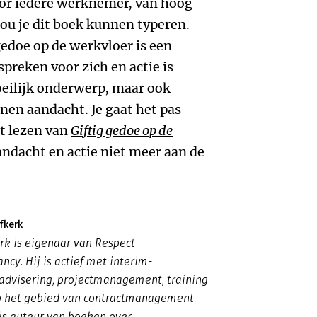
voor iedere werknemer, van hoog
 zou je dit boek kunnen typeren.
gedoe op de werkvloer is een
spreken voor zich en actie is
moeilijk onderwerp, maar ook
en aandacht. Je gaat het pas
et lezen van
Giftig gedoe op de
ndacht en actie niet meer aan de
fkerk
rk is eigenaar van Respect
ncy. Hij is actief met interim-
dvisering, projectmanagement, training
p het gebied van contractmanagement
 is auteur van boeken over