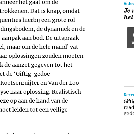
anneer het gaat om de
Vide
Je 
etrokkenen. Dat is knap, omdat
hel
uenties hierbij een grote rol
oedingsbodem, de dynamiek en de
 aanpak aan bod. De uitspraak
V
pel, maar om de hele mand’ vat
waar oplossingen zouden moeten
ok de aanzet gegeven tot het
et de ‘Giftig-gedoe-
 Koetsenruijter en Van der Loo
lyse naar oplossing. Realistisch
Rece
deze op aan de hand van de
Gift
read
moet leiden tot een veilige
ged