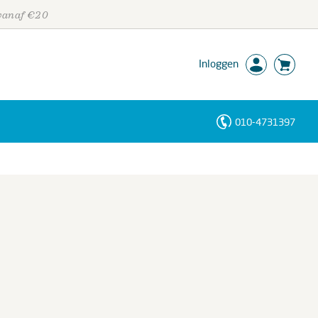
 vanaf €20
Inloggen
010-4731397
Personen
Trefwoorden