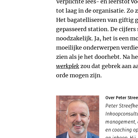
Verplichte lees- en leerstof 
tot laag in de organisatie. Zo
Het bagatelliseren van giftig 
gepasseerd station. De cijfers 
noodzakelijk. Ja, het is een 
moeilijke onderwerpen verdien
zien als je het doorhebt. Na h
werkplek
zou dat gebrek aan aa
orde mogen zijn.
Over Peter Stree
Peter Streefke
Inkoopconsulta
management, a
en coaching o
en inkoop. Hij