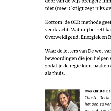
door van de wijs brengen: imme
niet (meer) krijgt zegt niks ov
Kortom: de OER methode geeft
veerkracht. Wat mij betreft k
Overweldigend, Energiek en R
Waar de letters van
De wet va
bewoordingen die jou helpen s
zodat je de regie kunt pakken
als thuis.
Over Christel De
Christel Decke
het gebied va
innovatie en d