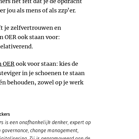
rs het feit dat je de opdracht
er jou als mens of als zzp’er.
 je zelfvertrouwen en
an OER ook staan voor:
elativerend.
n OER
ook voor staan: kies de
teviger in je schoenen te staan
 én behouden, zowel op je werk
ckers
rs is een onafhankelijk denker, expert op
n governance, change management,
igitalisering. Zij is gepromoveerd aan de