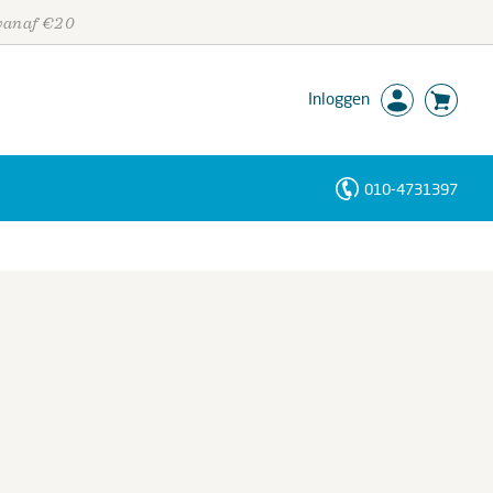
 vanaf €20
Inloggen
010-4731397
Personen
Trefwoorden