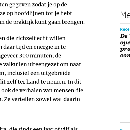
ten gegeven zodat je op de
Me
ze op hoofdlijnen tot je hebt
in de praktijk kunt gaan brengen.
Recen
De 
n die zichzelf echt willen
ope
 daar tijd en energie in te
pra
con
ngeveer 300 minuten, de
e valkuilen uiteengezet om naar
, inclusief een uitgebreide
it zelf ter hand te nemen. In dit
je ook de verhalen van mensen die
. Ze vertellen zowel wat daarin
a, die sinds een jaar of vijf als