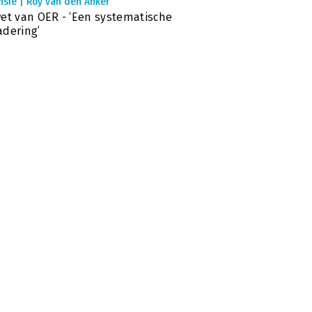
nsie | Roy van den Anker
et van OER - ‘Een systematische
dering’