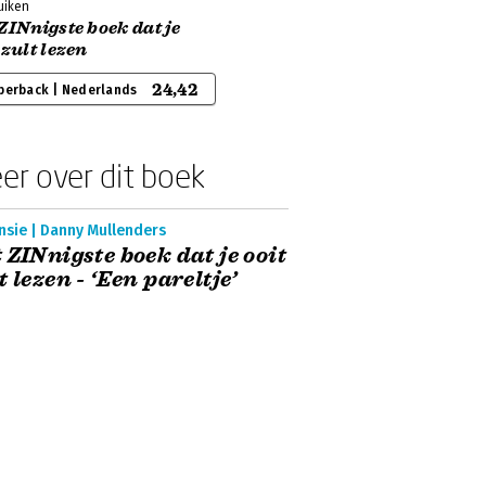
uiken
ZINnigste boek dat je
 zult lezen
24,42
perback | Nederlands
er over dit boek
nsie | Danny Mullenders
 ZINnigste boek dat je ooit
t lezen - ‘Een pareltje’