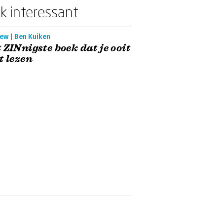
k interessant
ew | Ben Kuiken
 ZINnigste boek dat je ooit
t lezen