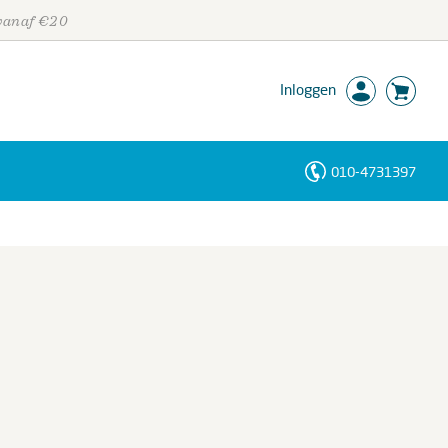
 vanaf €20
Inloggen
010-4731397
Personen
Trefwoorden