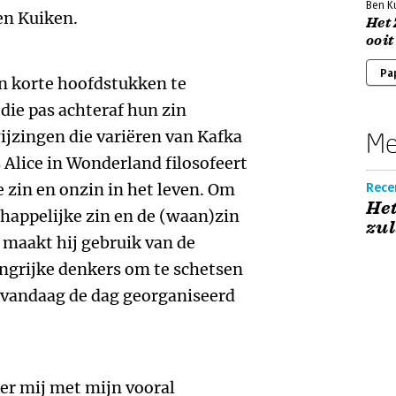
Ben K
en Kuiken.
Het 
ooit
Pa
in korte hoofdstukken te
die pas achteraf hun zin
ijzingen die variëren van Kafka
Me
 Alice in Wonderland filosofeert
e zin en onzin in het leven. Om
Rece
Het
happelijke zin en de (waan)zin
zul
 maakt hij gebruik van de
ngrijke denkers om te schetsen
 vandaag de dag georganiseerd
feer mij met mijn vooral