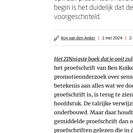
begin is het duidelijk dat d
voorgeschoteld.
Roy van den Anker
|
1 mei 2024
|
2-
Het ZINnigste boek dat je ooit zul
het proefschrift van Ben Kuik
promotieonderzoek over sens
betekenis aan alles wat we doe
proefschrift is, is terug te zie
hoofdstuk. De talrijke verwij
onderbouwd. Maar daar houdt 
gemiddelde proefschrift dan o
proefschriften gelezen die in