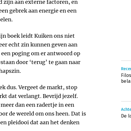
 zijn aan externe factoren, en
een gebrek aan energie en een
elen.
ijn boek leidt Kuiken ons niet
eer echt zin kunnen geven aan
jk een poging om er antwoord op
estaan door ‘terug’ te gaan naar
Recen
hapszin.
Filo
bela
 dus. Vergeet de markt, stop
t dat verlangt. Bevrijd jezelf.
meer dan een radertje in een
Achte
or de wereld om ons heen. Dat is
De l
een pleidooi dat aan het denken