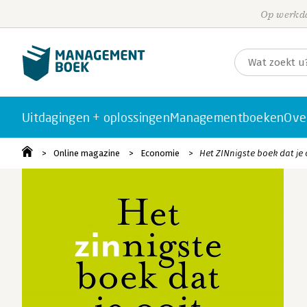
Op werkda
Uitdagingen + oplossingen
Managementboeken
Ove
Online magazine
Economie
Het ZINnigste boek dat je o