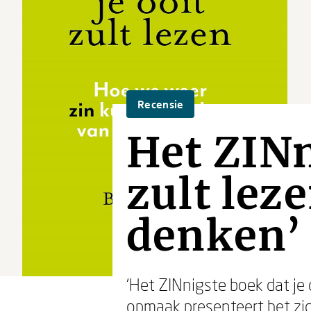
Recensie
Het ZINn
zult leze
denken’
‘Het ZINnigste boek dat je
opmaak presenteert het zi