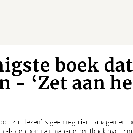
igste boek dat 
n - ‘Zet aan he
 ooit zult lezen’ is geen regulier management
ch als een populair managementboek over zing