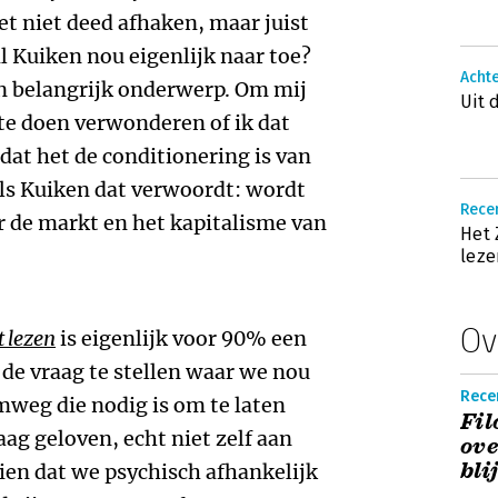
et niet deed afhaken, maar juist
 Kuiken nou eigenlijk naar toe?
Acht
en belangrijk onderwerp. Om mij
Uit 
 te doen verwonderen of ik dat
 dat het de conditionering is van
ls Kuiken dat verwoordt: wordt
Recen
or de markt en het kapitalisme van
Het 
leze
Ov
t lezen
is eigenlijk voor 90% een
e vraag te stellen waar we nou
Rece
mweg die nodig is om te laten
Fil
ag geloven, echt niet zelf aan
ove
bli
zien dat we psychisch afhankelijk