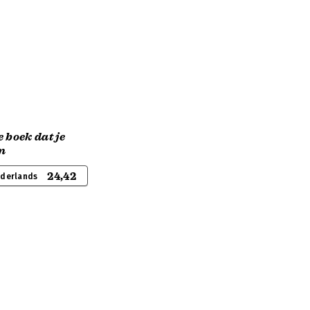
 boek dat je
en
24,42
ederlands