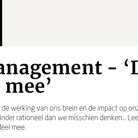
nagement - ‘D
l mee’
er de werking van ons brein en de impact op on
minder rationeel dan we misschien denken… L
deel mee.