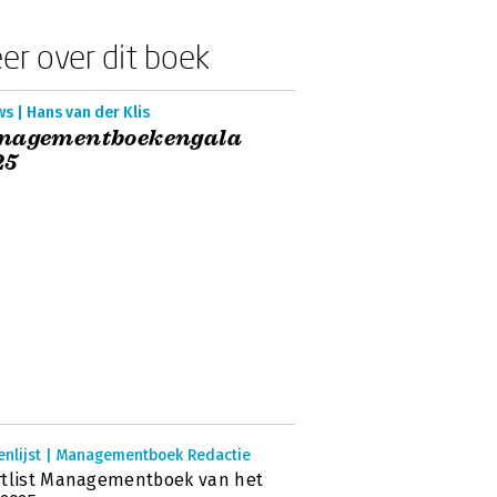
er over dit boek
s | Hans van der Klis
nagementboekengala
25
enlijst | Managementboek Redactie
tlist Managementboek van het