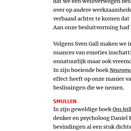
dat we een weloverwogen bes
over op andere werkzaamheden
verbaasd achter te komen dat 
Aan onze besluitvorming had 
Volgens Sven Gall maken we i
nuances van emoties inschatt
onnatuurlijk maar ook vreemd
In zijn boeiende boek
Neurom
effect heeft op onze manier v
beslissingen die we nemen.
SMULLEN
In zijn geweldige boek
Ons fei
denker en psycholoog Daniel
bevindingen al een stuk dichte