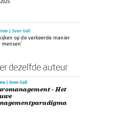
 2025
view | Sven Gall
kijken op de verkeerde manier
r mensen’
er dezelfde auteur
ew | Sven Gall
uromanagement - Het
euwe
nagementparadigma