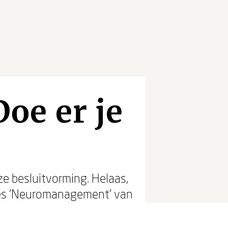
oe er je
ze besluitvorming. Helaas,
ees ‘Neuromanagement’ van