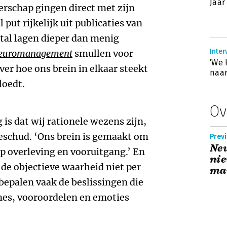
Jaar
erschap gingen direct met zijn
 put rijkelijk uit publicaties van
tal lagen dieper dan menig
Inter
euromanagement
smullen voor
‘We 
er hoe ons brein in elkaar steekt
naa
loedt.
Ov
 is dat wij rationele wezens zijn,
eschud. ‘Ons brein is gemaakt om
Previ
Ne
p overleving en vooruitgang.’ En
ni
 de objectieve waarheid niet per
ma
 bepalen vaak de beslissingen die
s, vooroordelen en emoties