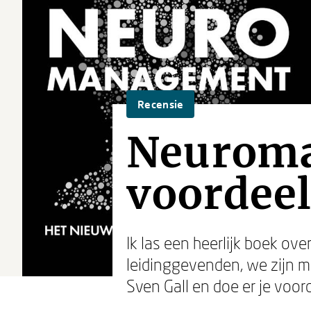
Recensie
Neuroma
voordee
Ik las een heerlijk boek ov
leidinggevenden, we zijn 
Sven Gall en doe er je voor