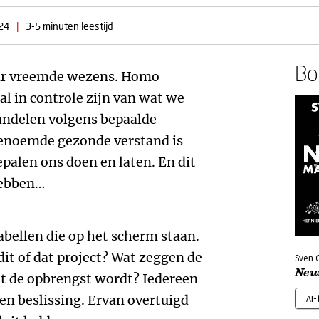
24
|
3-5 minuten leestijd
Boe
aar vreemde wezens. Homo
al in controle zijn van wat we
handelen volgens bepaalde
enoemde gezonde verstand is
palen ons doen en laten. En dit
hebben…
abellen die op het scherm staan.
dit of dat project? Wat zeggen de
Sven G
Neu
at de opbrengst wordt? Iedereen
en beslissing. Ervan overtuigd
AI