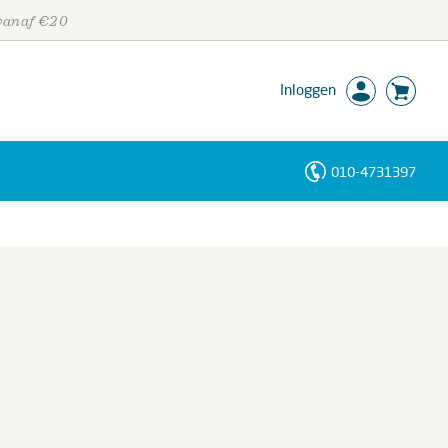
 vanaf €20
Inloggen
010-4731397
Personen
Trefwoorden