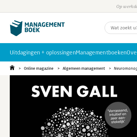
Op werkda
Uitdagingen + oplossingen
Managementboeken
Ove
Online magazine
Algemeen management
Neuromanage