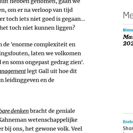
luit hebben genomen, gaan we
, om er na verloop van tijd
Me
er toch iets niet goed is gegaan…
het toch niet kunnen liggen?
Nieuw
Ma
20
n de 'enorme complexiteit en
ingsfouten, laten we volkomen
 en soms ongepast gedrag zien'.
anagement
legt Gall uit hoe dit
an leidinggeven en de
lbare denken
bracht de geniale
 Kahneman wetenschappelijke
Boek
r bij ons, het gewone volk. Veel
Shor