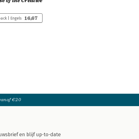
se of the Creative
16,67
ack | Engels
 vanaf €20
uwsbrief en blijf up-to-date