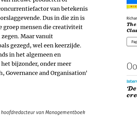
 concurrentiefactor van betekenis
rslaggevende. Dus in die zin is
Richar
The 
 groep mensen die creativiteit
Cla
n zegen. Maar vanuit
Pap
oals gezegd, wel een keerzijde.
ends in het algemeen en
het bijzonder, onder meer
Oo
h, Governance and Organisation'
Inter
‘De
cre
022 hoofdredacteur van Managementboek