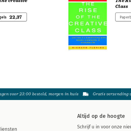
 the creative
The Ri
Class
22,37
gels
Paperb
gen voor 23:00 besteld, morgen in huis
Gratis verzending
Altijd op de hoogte
Schrijf u in voor onze nie
diensten