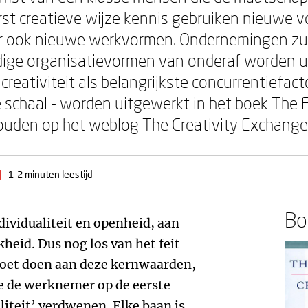
rst creatieve wijze kennis gebruiken nieuwe 
 ook nieuwe werkvormen. Ondernemingen zul
ige organisatievormen van onderaf worden u
reativiteit als belangrijkste concurrentiefac
 schaal - worden uitgewerkt in het boek The Fl
ehouden op het weblog The Creativity Exchange
|
1-2 minuten leestijd
Boe
ndividualiteit en openheid, aan
heid. Dus nog los van het feit
oet doen aan deze kernwaarden,
 de werknemer op de eerste
yaliteit’ verdwenen. Elke baan is