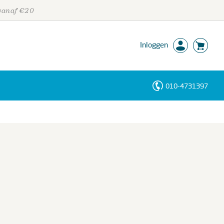
 vanaf €20
Inloggen
010-4731397
Personen
Trefwoorden