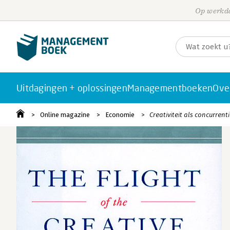
Op werkda
Uitdagingen + oplossingen
Managementboeken
Ove
Online magazine
Economie
Creativiteit als concurrent