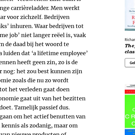
ange carrièreladder. Men werkt
ar voor zichzelf. Bedrijven
iks’ inhuren. Waar bedrijven tot
ime job’ niet langer reëel is, vaak
Richar
 de daad bij het woord te
The 
clas
 luiden dat ‘a lifetime employee’
ennen heeft geen zin, zo is de
Ge
r nog: het zou best kunnen zijn
mie zoals die nu zo wordt
tot het verleden gaat doen
nomie gaat uit van het bezitten
doet. Tamelijk passief dus.
s gaan om het actief benutten van
m kennis als zodanig, maar om
 van nieuwe producten of