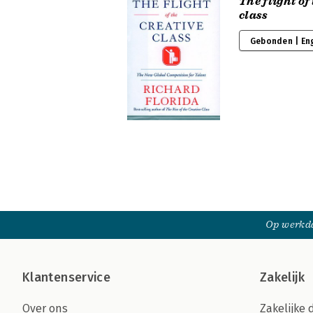
The flight of
class
Gebonden | En
Op werkda
Klantenservice
Zakelijk
Over ons
Zakelijke 