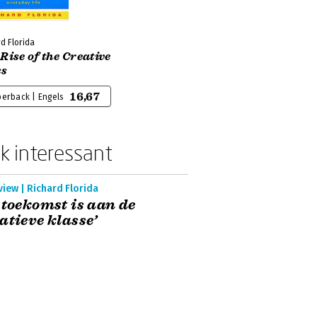
d Florida
Rise of the Creative
ss
16,67
erback | Engels
k interessant
view | Richard Florida
 toekomst is aan de
atieve klasse’