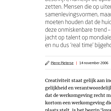
zetten. Mensen die op uite
samenlevingsvormen, maar
moeten houden dat de huid
deze onmiskenbare trend – c
jacht op talent op mondiale
en nu dus ‘real time’ bijg
Pierre Pieterse
|
14 november 2006
Creativiteit staat gelijk aan i
gelijkheid en verantwoordelijk
dat de werkomgeving recht m
kortom een werkomgeving die
plaats stelt, is het begrip ‘lo