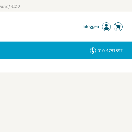
 vanaf €20
Inloggen
010-4731397
Personen
Trefwoorden