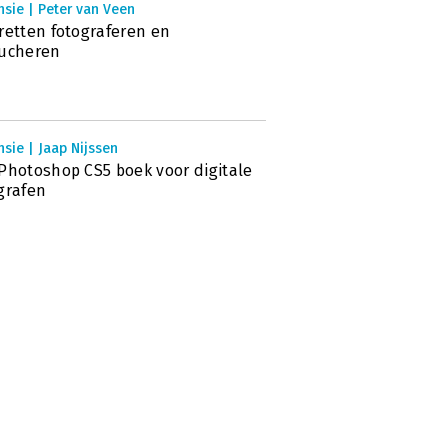
sie | Peter van Veen
retten fotograferen en
oucheren
sie | Jaap Nijssen
Photoshop CS5 boek voor digitale
grafen