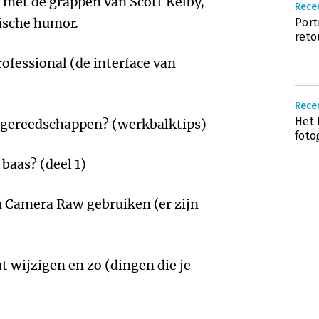
 met de grappen van Scott Kelby,
Recen
pische humor.
Port
ret
rofessional (de interface van
Recen
Het 
s gereedschappen? (werkbalktips)
foto
baas? (deel 1)
n Camera Raw gebruiken (er zijn
 wijzigen en zo (dingen die je