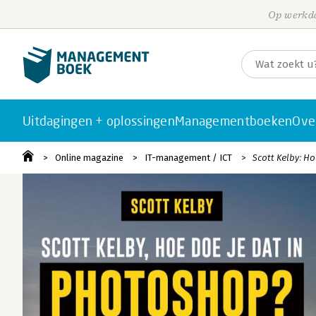
Op werkda
Uitdagingen + oplossingen
Managementboeken
Ove
Online magazine
IT-management / ICT
Scott Kelby: H