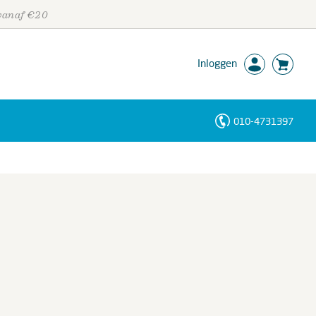
 vanaf €20
Inloggen
010-4731397
Personen
Trefwoorden