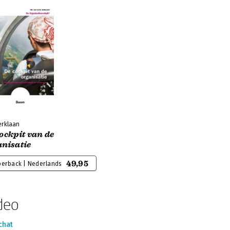
erklaan
ockpit van de
anisatie
49,95
perback | Nederlands
deo
chat