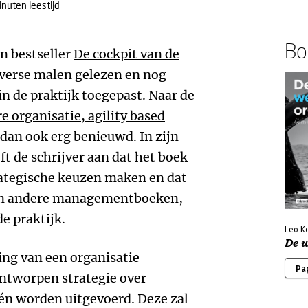
inuten leestijd
Boe
jn bestseller
De cockpit van de
diverse malen gelezen en nog
in de praktijk toegepast. Naar de
 organisatie, agility based
 dan ook erg benieuwd. In zijn
t de schrijver aan dat het boek
rategische keuzen maken en dat
dan andere managementboeken,
de praktijk.
Leo K
De 
ing van een organisatie
Pa
ontworpen strategie over
én worden uitgevoerd. Deze zal