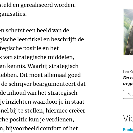
eld en gerealiseerd worden.
anisaties.
en schetst een beeld van de
gische leercirkel en beschrijft de
tegische positie en het
jk van strategische middelen,
en kennis. Waarbij strategisch
Leo K
ebben. Dit moet allemaal goed
De c
 de schrijver beargumenteert dat
org
 de inhoud van het strategisch
Pa
 je inzichten waardoor je in staat
nel bij te stellen, hiermee creëer
Vi
che positie kun je verdienen,
, bijvoorbeeld comfort of het
Book