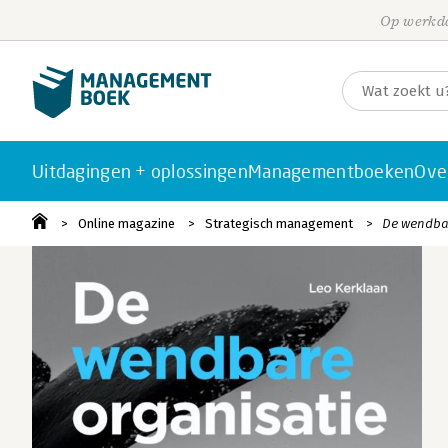
Op werkda
Uitdagingen + oplossingen
Managementboeken
Ove
Online magazine
Strategisch management
De wendbar