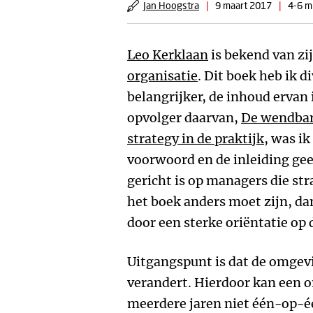
Jan Hoogstra
|
9 maart 2017
|
4-6 m
Leo Kerklaan
is bekend van zi
organisatie
. Dit boek heb ik 
belangrijker, de inhoud ervan 
opvolger daarvan,
De wendbare
strategy in de praktijk
, was ik
voorwoord en de inleiding geef
gericht is op managers die st
het boek anders moet zijn, 
door een sterke oriëntatie op 
Uitgangspunt is dat de omgev
verandert. Hierdoor kan een 
meerdere jaren niet één-op-é