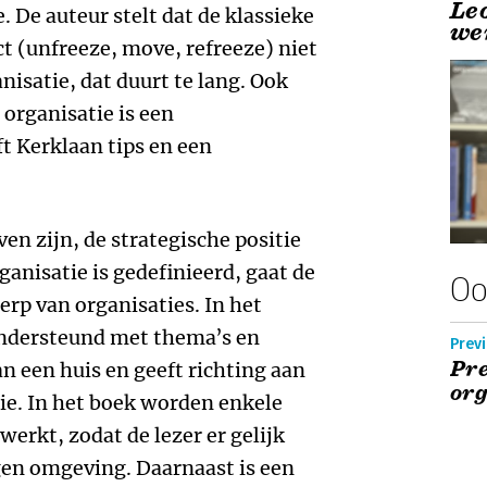
Le
 De auteur stelt dat de klassieke
we
t (unfreeze, move, refreeze) niet
isatie, dat duurt te lang. Ook
organisatie is een
t Kerklaan tips en een
en zijn, de strategische positie
anisatie is gedefinieerd, gaat de
Oo
erp van organisaties. In het
 ondersteund met thema’s en
Previ
Pre
an een huis en geeft richting aan
org
tie. In het boek worden enkele
erkt, zodat de lezer er gelijk
igen omgeving. Daarnaast is een