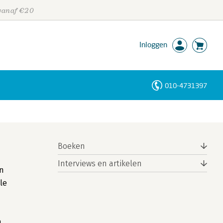
 vanaf €20
Inloggen
010-4731397
Personen
Trefwoorden
Boeken
Interviews en artikelen
an
le
n