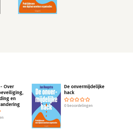
 - Over
De onvermijdelijke
eveiliging,
hack
ding en
andering
0 beoordelingen
en