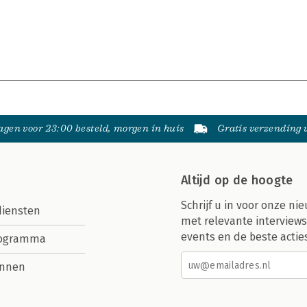
gen voor 23:00 besteld, morgen in huis
Gratis verzending
Altijd op de hoogte
Schrijf u in voor onze nie
diensten
met relevante interviews
events en de beste actie
rogramma
nnen