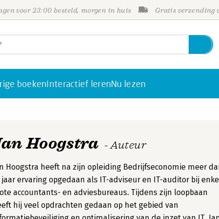
gen voor 23:00 besteld, morgen in huis
Gratis verzending
rige boeken
Interactief leren
Nu lezen
Jan Hoogstra
- Auteur
n Hoogstra heeft na zijn opleiding Bedrijfseconomie meer d
 jaar ervaring opgedaan als IT-adviseur en IT-auditor bij enke
ote accountants- en adviesbureaus. Tijdens zijn loopbaan
eft hij veel opdrachten gedaan op het gebied van
formatiebeveiliging en optimalisering van de inzet van IT. Ja