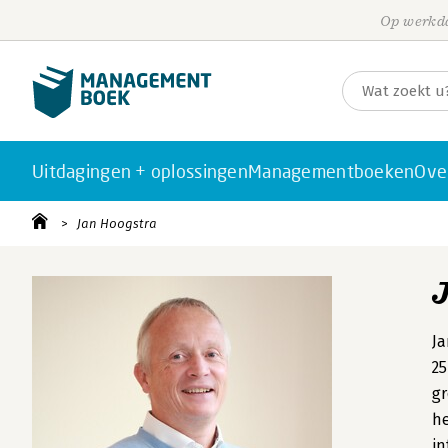
Op werkda
Uitdagingen + oplossingen
Managementboeken
Ove
Jan Hoogstra
Ja
25
gr
he
in