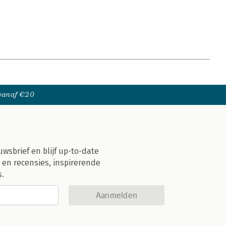
 vanaf €20
uwsbrief en blijf up-to-date
 en recensies, inspirerende
s.
Aanmelden