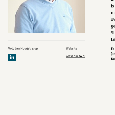
is
me
ov
ge
Sh
L
Volg Jan Hoogstra op
Website
Ex
(I
www.himzo.nl
fa