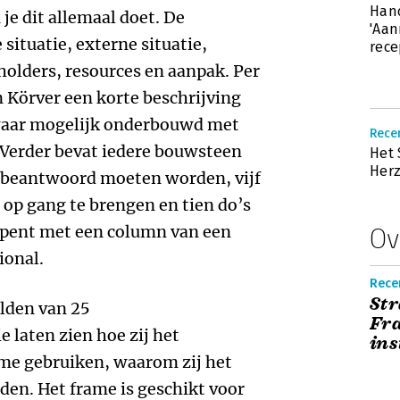
Hand
je dit allemaal doet. De
'Aan
 situatie, externe situatie,
rece
holders, resources en aanpak. Per
 Körver een korte beschrijving
 waar mogelijk onderbouwd met
Recen
 Verder bevat iedere bouwsteen
Het 
Her
l beantwoord moeten worden, vijf
 op gang te brengen en tien do’s
opent met een column van een
Ov
ional.
Recen
St
elden van 25
Fra
 laten zien hoe zij het
ins
me gebruiken, waarom zij het
den. Het frame is geschikt voor