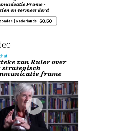
municatie Frame -
zien en vermeerderd
50,50
bonden | Nederlands
deo
chat
tteke van Ruler over
t strategisch
mmunicatie frame