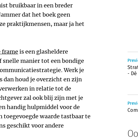
ist bruikbaar in een breder
 Jammer dat het boek geen
ze praktijkmensen, maar ja het
e frame
is een glasheldere
f snelle manier tot een bondige
Previ
Stra
communicatiestrategie. Werk je
- Dé
s dan houd je overzicht en zijn
erwerken in relatie tot de
tgever zal ook blij zijn met je
Previ
Een handig hulpmiddel voor de
Comm
 toegevoegde waarde tastbaar te
s geschikt voor andere
Oo