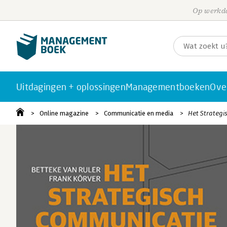
Op werkda
Uitdagingen + oplossingen
Managementboeken
Ove
Online magazine
Communicatie en media
Het Strategi