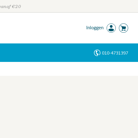
 vanaf €20
Inloggen
010-4731397
Personen
Trefwoorden