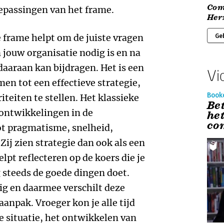
Com
epassingen van het frame.
Her
 frame helpt om de juiste vragen
Ge
n jouw organisatie nodig is en na
aaraan kan bijdragen. Het is een
Vi
n tot een effectieve strategie,
Book
iteiten te stellen. Het klassieke
Be
 ontwikkelingen in de
he
co
ot pragmatisme, snelheid,
Zij zien strategie dan ook als een
lpt reflecteren op de koers die je
g steeds de goede dingen doet.
ig en daarmee verschilt deze
anpak. Vroeger kon je alle tijd
 situatie, het ontwikkelen van