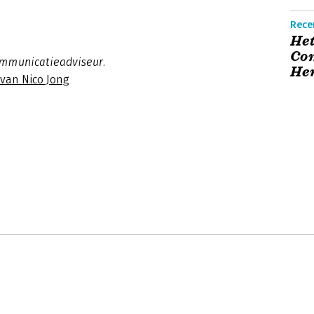
Recen
Het
Co
ommunicatieadviseur.
He
 van Nico Jong