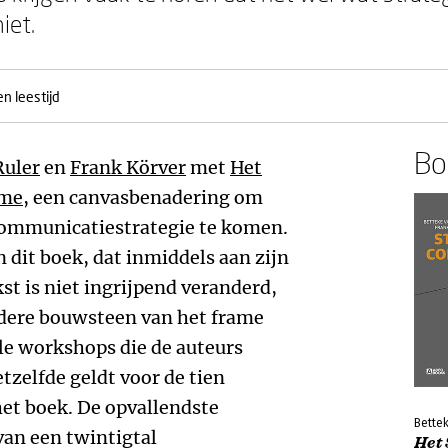
iet.
n leestijd
Boe
Ruler
en
Frank Körver
met
Het
ame
, een canvasbenadering om
 communicatiestrategie te komen.
n dit boek, dat inmiddels aan zijn
kst is niet ingrijpend veranderd,
iedere bouwsteen van het frame
ele workshops die de auteurs
zelfde geldt voor de tien
het boek. De opvallendste
Bettek
van een twintigtal
Het 