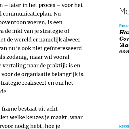
n – later in het proces – voor het
Me
el communicatieplan. Nu
boventoon voeren, is een
Rece
a de inkt van je strategie of
Ha
Com
et de wereld er namelijk alweer
'Aa
van nu is ook niet geïnteresseerd
co
ls zodanig, maar wil vooral
ertaling naar de praktijk is en
oor de organisatie belangrijk is.
trategie realiseert en om het
rde.
frame bestaat uit acht
ien welke keuzes je maakt, waar
arvoor nodig hebt, hoe je
Recen