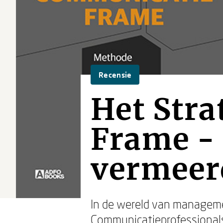
Recensie
Het Str
Frame -
vermeer
In de wereld van managemen
Communicatieprofessionals 