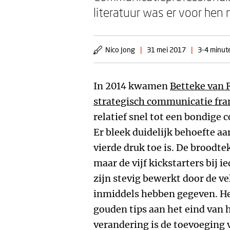
literatuur was er voor hen n
Nico Jong
|
31 mei 2017
|
3-4 minute
In 2014 kwamen
Betteke van 
strategisch communicatie fr
relatief snel tot een bondige
Er bleek duidelijk behoefte aa
vierde druk toe is. De broodte
maar de vijf kickstarters bij 
zijn stevig bewerkt door de v
inmiddels hebben gegeven. Het
gouden tips aan het eind van 
verandering is de toevoeging 