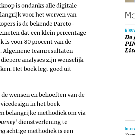
koop is ondanks alle digitale
Me
langrijk voor het werven van
opers is de bekende Pareto-
Nieu
gemeten dat een klein percentage
De 
 is voor 80 procent van de
PI
Lit
. Algemene teamresultaten
diepere analyses zijn wenselijk
kken. Het boek legt goed uit
n de wensen en behoeften van de
rvicedesign in het boek
een belangrijke methodiek om via
ourney’
dienstverlening te
Inter
ng
achtige methodiek is een