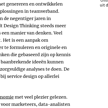
‘Ont
het genereren en ontwikkelen
uit 
plossingen in teamverband.
n de negentiger jaren in
dt Design Thinking steeds meer
s een manier van denken. Veel
nt. Het is een aanpak om
r te formuleren en originele en
nken die gebaseerd zijn op kennis
e baanbrekende ideeën kunnen
zorgvuldige analyses te doen. De
ij service design op allerlei
onomie
met veel plezier gelezen.
voor marketeers, data-analisten