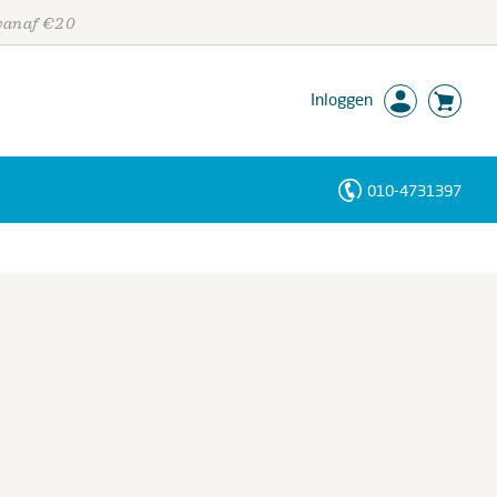
 vanaf €20
Inloggen
010-4731397
Personen
Trefwoorden