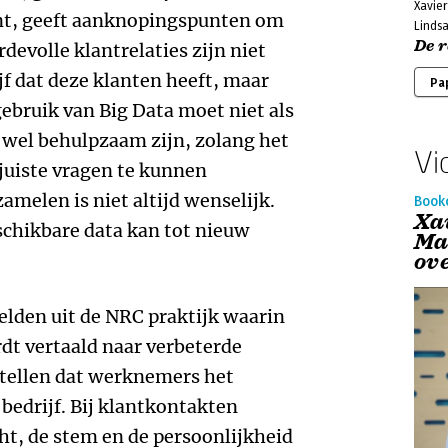
Xavier
ant, geeft aanknopingspunten om
Linds
De 
devolle klantrelaties zijn niet
jf dat deze klanten heeft, maar
Pa
gebruik van Big Data moet niet als
 wel behulpzaam zijn, zolang het
Vi
juiste vragen te kunnen
melen is niet altijd wenselijk.
Book
Xa
schikbare data kan tot nieuw
Ma
ov
elden uit de NRC praktijk waarin
dt vertaald naar verbeterde
 stellen dat werknemers het
 bedrijf. Bij klantkontakten
cht, de stem en de persoonlijkheid