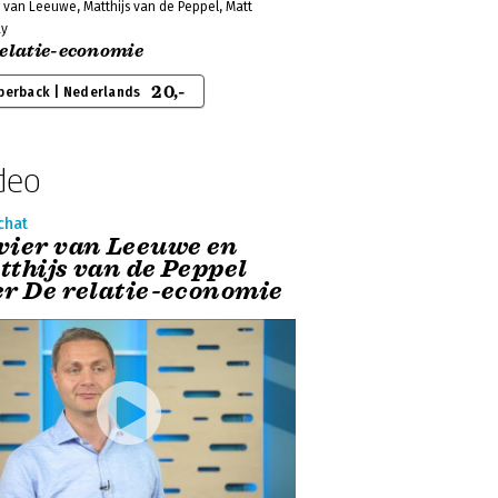
 van Leeuwe, Matthijs van de Peppel, Matt
ay
relatie-economie
20,-
perback | Nederlands
deo
chat
vier van Leeuwe en
tthijs van de Peppel
er De relatie-economie