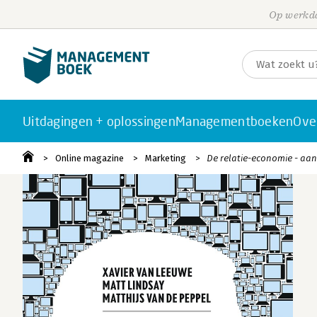
Op werkda
Uitdagingen + oplossingen
Managementboeken
Ove
Online magazine
Marketing
De relatie-economie - aa