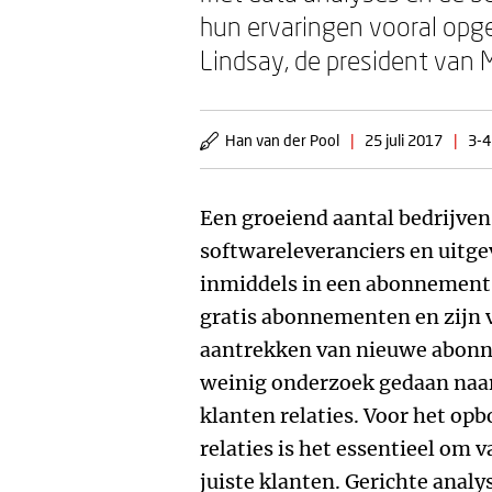
hun ervaringen vooral opg
Lindsay, de president van M
Han van der Pool
|
25 juli 2017
|
3-4
Een groeiend aantal bedrijven
softwareleveranciers en uitg
inmiddels in een abonnements
gratis abonnementen en zijn 
aantrekken van nieuwe abonne
weinig onderzoek gedaan naa
klanten relaties. Voor het op
relaties is het essentieel om 
juiste klanten. Gerichte analy