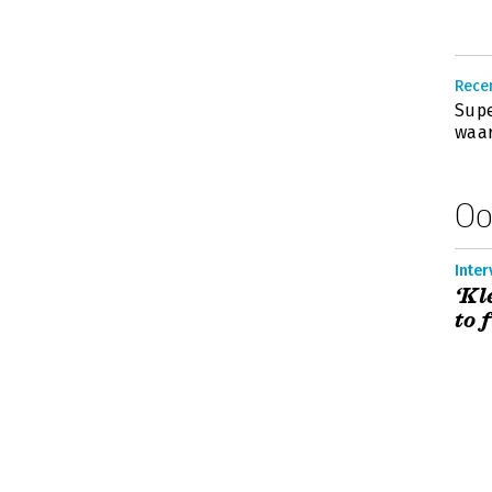
Recen
Supe
waar
Oo
Inter
‘Kl
to f