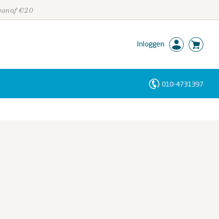
 vanaf €20
Inloggen
010-4731397
Personen
Trefwoorden