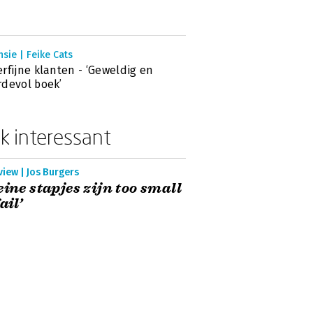
sie | Feike Cats
rfijne klanten - ‘Geweldig en
devol boek’
k interessant
view | Jos Burgers
eine stapjes zijn too small
ail’