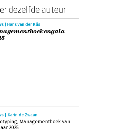
er dezelfde auteur
s | Hans van der Klis
nagementboekengala
25
ws | Karin de Zwaan
votyping, Managementboek van
Jaar 2025