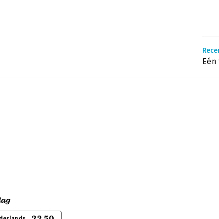
Recen
Eén 
dag
22,50
derlands