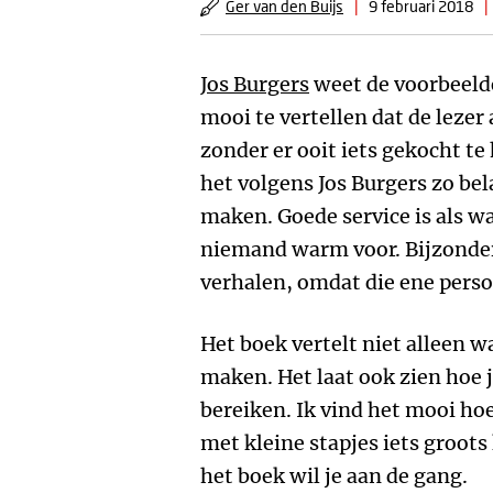
Ger van den Buijs
|
9 februari 2018
|
Jos Burgers
weet de voorbeelde
mooi te vertellen dat de lezer
zonder er ooit iets gekocht te
het volgens Jos Burgers zo bel
maken. Goede service is als wa
niemand warm voor. Bijzondere
verhalen, omdat die ene persoo
Het boek vertelt niet alleen w
maken. Het laat ook zien hoe j
bereiken. Ik vind het mooi hoe 
met kleine stapjes iets groot
het boek wil je aan de gang.