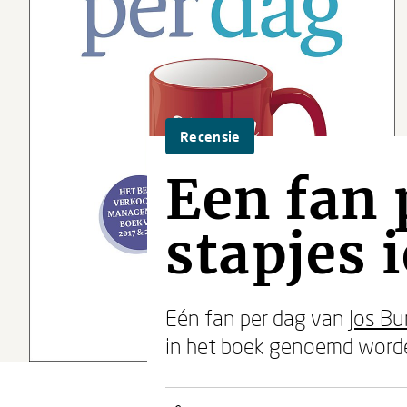
Recensie
Een fan 
stapjes 
Eén fan per dag van
Jos Bu
in het boek genoemd word