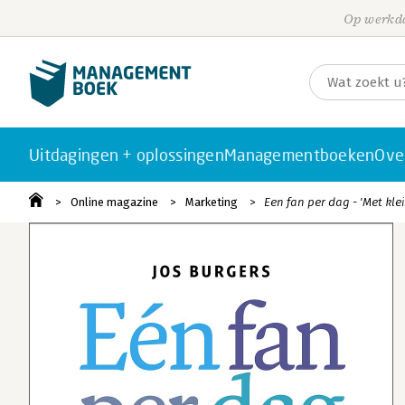
Op werkda
Uitdagingen + oplossingen
Managementboeken
Ove
Online magazine
Marketing
Een fan per dag - 'Met kle