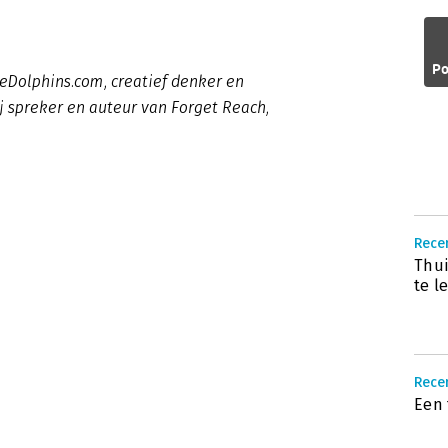
Po
veDolphins.com, creatief denker en
j spreker en auteur van Forget Reach,
Recen
Thui
te l
Recen
Een 