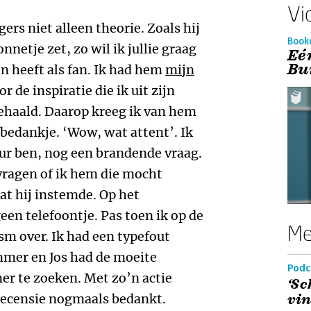
Vi
gers niet alleen theorie. Zoals hij
Book
onnetje zet, zo wil ik jullie graag
Eé
Bu
n heeft als fan. Ik had hem
mijn
 de inspiratie die ik uit zijn
ehaald. Daarop kreeg ik van hem
bedankje. ‘Wow, wat attent’. Ik
ur ben, nog een brandende vraag.
 vragen of ik hem die mocht
dat hij instemde. Op het
n telefoontje. Pas toen ik op de
Me
gsm over. Ik had een typefout
mer en Jos had de moeite
Podc
r te zoeken. Met zo’n actie
‘Sc
 recensie nogmaals bedankt.
vin