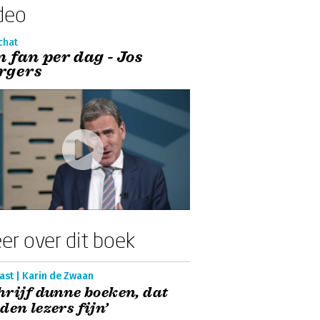
deo
chat
n fan per dag - Jos
rgers
er over dit boek
ast | Karin de Zwaan
hrijf dunne boeken, dat
den lezers fijn’