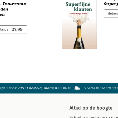
 - Duurzame
Superf
lden
 en
Gebon
27,99
rlands
gen voor 23:00 besteld, morgen in huis
Gratis verzending
Altijd op de hoogte
Schrijf u in voor onze nie