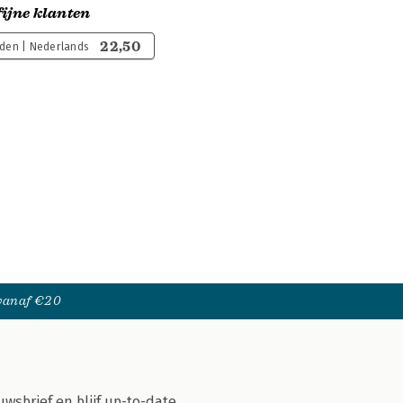
ijne klanten
22,50
den | Nederlands
 vanaf €20
uwsbrief en blijf up-to-date