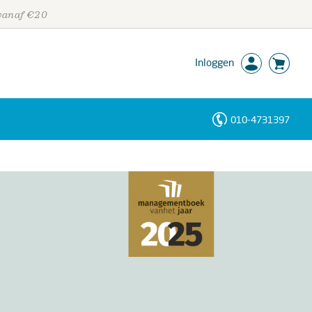
 vanaf €20
Inloggen
010-4731397
Personen
Trefwoorden