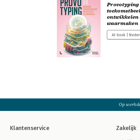
Provotyping
toekomstbee
ontwikkelen
waarmaken
AI-book | Nede
Op werkda
Klantenservice
Zakelijk