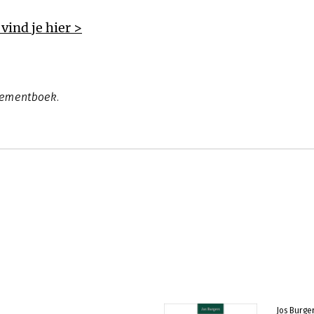
vind je hier >
gementboek.
Jos Burge