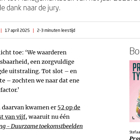
le dank naar de jury.
|
17 april 2025
|
2-3 minuten leestijd
Boe
licht toe: ‘We waarderen
sbaarheid, een zorgvuldige
e uitstraling. Tot slot – en
te – zochten we naar dat ene
actor.’
en, daarvan kwamen er
52 op de
t van vijf,
waaruit nu één
ng - Duurzame toekomstbeelden
Stefaa
Pro