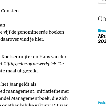
Ge
c Consten
Oo
man
Nieuw
alle vijf de genomineerde boeken
Ma
 daarover vind je hier
.
20
e Koetsenruijter en Hans van der
et
Giftig gedoe op de werkplek
. De
ste maal uitgereikt.
et Jaar geldt als
ied management. Initiatiefnemer
khandel Managementboek, die zich
Podc
n onafhankelijke vakjury. Dit jaar