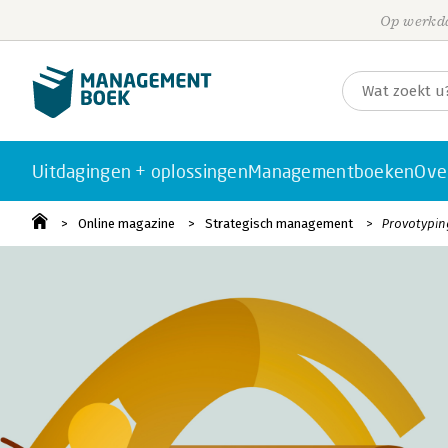
Op werkda
Uitdagingen + oplossingen
Managementboeken
Ove
Online magazine
Strategisch management
Provotypin