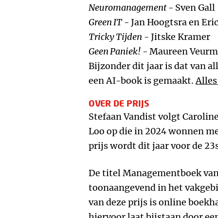
Neuromanagement
- Sven Gall
Green IT
- Jan Hoogtsra en Eri
Tricky Tijden
- Jitske Kramer
Geen Paniek!
- Maureen Veur
Bijzonder dit jaar is dat van 
een AI-book is gemaakt.
Alles
OVER DE PRIJS
Stefaan Vandist volgt Carolin
Loo op die in 2024 wonnen m
prijs wordt dit jaar voor de 23
De titel Managementboek van h
toonaangevend in het vakgeb
van deze prijs is online boe
hiervoor laat bijstaan door ee