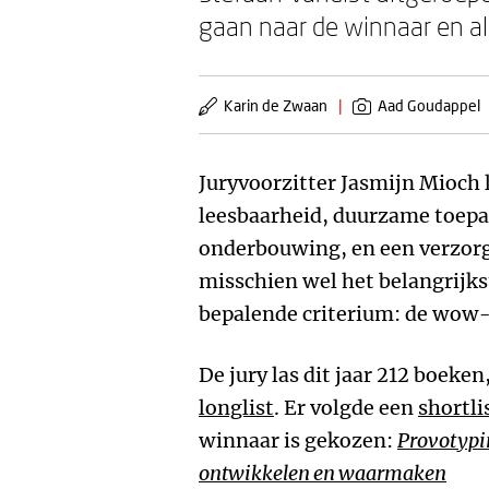
gaan naar de winnaar en al
Karin de Zwaan
|
Aad Goudappel
Juryvoorzitter Jasmijn Mioch 
leesbaarheid, duurzame toepa
onderbouwing, en een verzorgd
misschien wel het belangrijks
bepalende criterium: de wow-f
De jury las dit jaar 212 boek
longlist
. Er volgde een
shortlis
winnaar is gekozen:
Provotypi
ontwikkelen en waarmaken