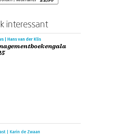
22,50
bonden | Nederlands
k interessant
s | Hans van der Klis
nagementboekengala
25
ast | Karin de Zwaan