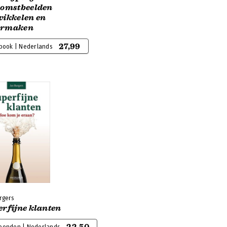
komstbeelden
wikkelen en
rmaken
27,99
-book | Nederlands
rgers
erfijne klanten