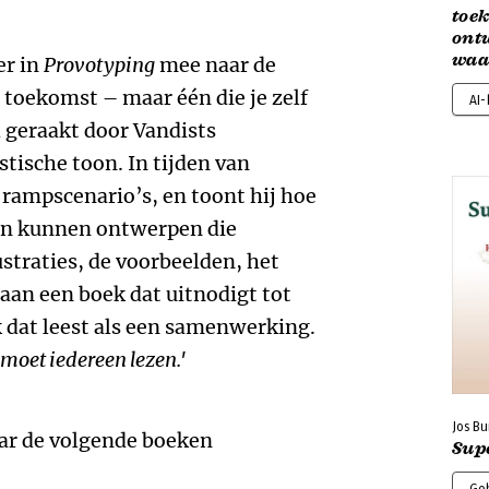
toe
ont
waa
er in
Provotyping
mee naar de
toekomst – maar één die je zelf
AI
 geraakt door Vandists
stische toon. In tijden van
 rampscenario’s, en toont hij hoe
en kunnen ontwerpen die
ustraties, de voorbeelden, het
 aan een boek dat uitnodigt tot
k dat leest als een samenwerking.
 moet iedereen lezen.'
Jos Bu
aar de volgende boeken
Sup