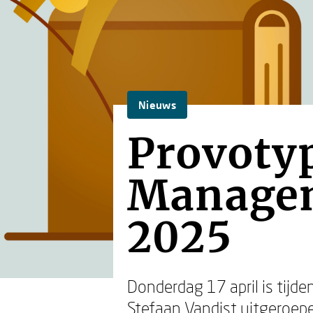
Nieuws
Provoty
Managem
2025
Donderdag 17 april is tij
Stefaan Vandist uitgeroepe