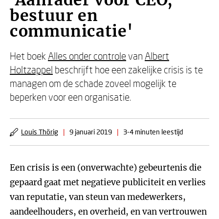
'Aanrader voor CEO,
bestuur en
communicatie'
Het boek
Alles onder controle
van
Albert
Holtzappel
beschrijft hoe een zakelijke crisis is te
managen om de schade zoveel mogelijk te
beperken voor een organisatie.
Louis Thörig
|
9 januari 2019
|
3-4 minuten leestijd
Een crisis is een (onverwachte) gebeurtenis die
gepaard gaat met negatieve publiciteit en verlies
van reputatie, van steun van medewerkers,
aandeelhouders, en overheid, en van vertrouwen