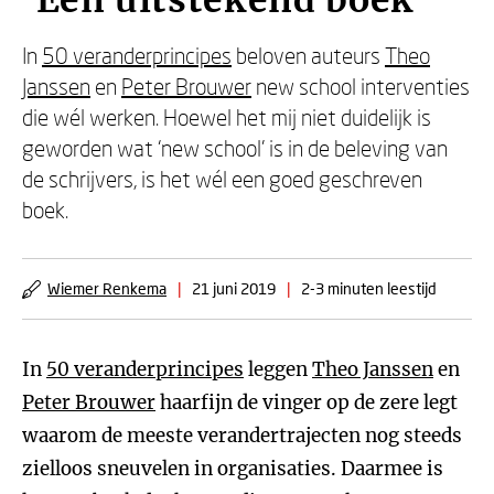
'Een uitstekend boek'
In
50 veranderprincipes
beloven auteurs
Theo
Janssen
en
Peter Brouwer
new school interventies
die wél werken. Hoewel het mij niet duidelijk is
geworden wat ‘new school' is in de beleving van
de schrijvers, is het wél een goed geschreven
boek.
Wiemer Renkema
|
21 juni 2019
|
2-3 minuten leestijd
In
50 veranderprincipes
leggen
Theo Janssen
en
Peter Brouwer
haarfijn de vinger op de zere legt
waarom de meeste verandertrajecten nog steeds
zielloos sneuvelen in organisaties. Daarmee is