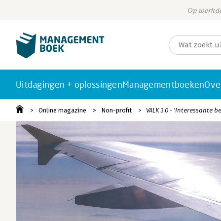
Op werkda
Uitdagingen + oplossingen
Managementboeken
Ove
Online magazine
Non-profit
VALK 3.0 - 'Interessante be