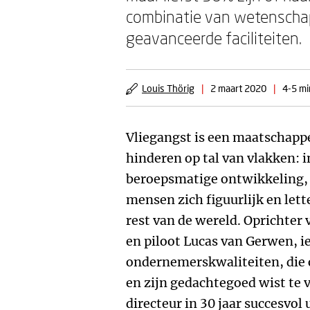
combinatie van wetenschap
geavanceerde faciliteiten.
Louis Thörig
|
2 maart 2020
|
4-5 mi
Vliegangst is een maatschapp
hinderen op tal van vlakken: i
beroepsmatige ontwikkeling,
mensen zich figuurlijk en lett
rest van de wereld. Oprichter
en piloot Lucas van Gerwen, 
ondernemerskwaliteiten, die 
en zijn gedachtegoed wist te ve
directeur in 30 jaar succesvol