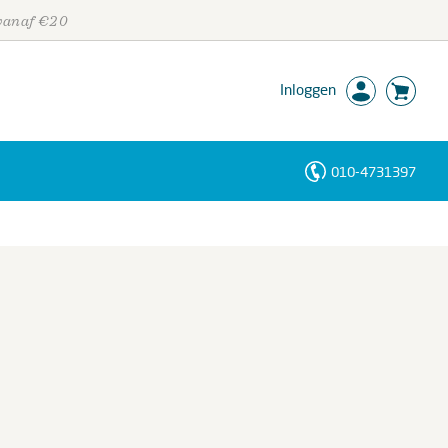
 vanaf €20
Inloggen
010-4731397
Personen
Trefwoorden