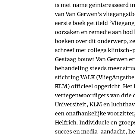
is met name geïnteresseerd i
van Van Gerwen's vliegangstb
eerste boek getiteld ‘Vliegang
oorzaken en remedie aan bod
boeken over dit onderwerp, ze
schreef met collega klinisch
Gestaag bouwt Van Gerwen erva
behandeling steeds meer stru
stichting VALK (
V
lieg
A
ngstbe
K
LM) officieel opgericht. Het 
vertegenwoordigers van drie 
Universiteit, KLM en luchthav
een onafhankelijke voorzitter
Helfrich. Individuele en groe
succes en media-aandacht, he