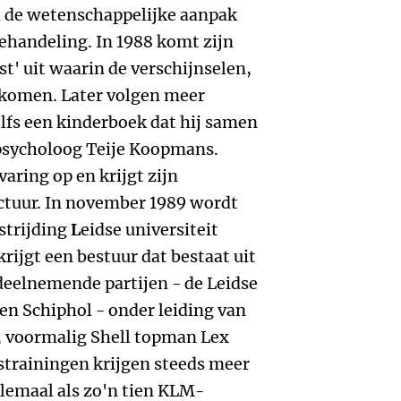
n de wetenschappelijke aanpak
ehandeling. In 1988 komt zijn
st' uit waarin de verschijnselen,
 komen. Later volgen meer
lfs een kinderboek dat hij samen
-psycholoog Teije Koopmans.
ring op en krijgt zijn
ctuur. In november 1989 wordt
strijding
L
eidse universiteit
krijgt een bestuur dat bestaat uit
deelnemende partijen - de Leidse
en Schiphol - onder leiding van
, voormalig Shell topman Lex
pstrainingen krijgen steeds meer
lemaal als zo'n tien KLM-