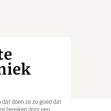
te
niek
 dat doen ze zo goed dat
 ze bereiken door een