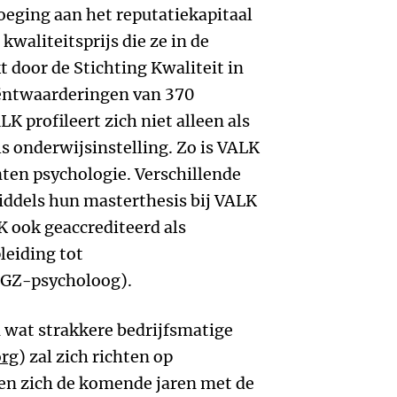
oeging aan het reputatiekapitaal
waliteitsprijs die ze in de
t door de Stichting Kwaliteit in
iëntwaarderingen van 370
 profileert zich niet alleen als
s onderwijsinstelling. Zo is VALK
nten psychologie. Verschillende
ddels hun masterthesis bij VALK
K ook geaccrediteerd als
leiding tot
(GZ-psycholoog).
 wat strakkere bedrijfsmatige
org
) zal zich richten op
en zich de komende jaren met de