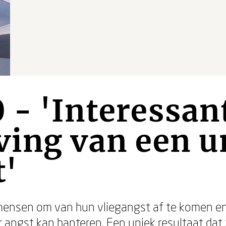
 - 'Interessan
ving van een u
t'
mensen om van hun vliegangst af te komen en
r angst kan hanteren. Een uniek resultaat dat