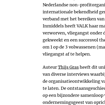
Nederlandse non-profitorganis
internationale bekendheid gen
verband met het bereiken van 
Inmiddels heeft VALK haar ma
verworven, vliegangst onder 
gekweekt en een succesvol t
om 1 op de 3 volwassenen (ma
vliegangst af te helpen.
Auteur
Thijs Gras
heeft dit un
van diverse interviews waarbij
de organisatieontwikkeling 
te laten. De ontstaansgeschie
op een bijzondere samenloop
ondernemingsgeest van opric