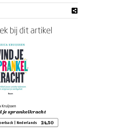
k bij dit artikel
a Kruijssen
d je sprankelkracht
24,50
perback | Nederlands