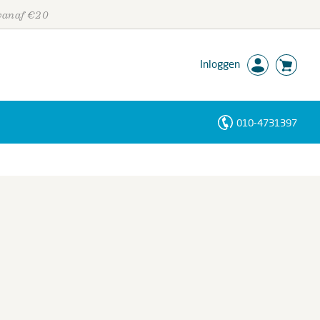
 vanaf €20
Inloggen
010-4731397
Personen
Trefwoorden