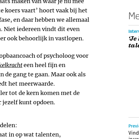
plaats maken van waar je nu mee
te koers vaart’ hoort vaak bij het
Me
fase, en daar hebben we allemaal
 Niet iedereen vindt dit even
Inter
er ook behoorlijk in vastlopen.
‘Je
tal
loopbaancoach of psycholoog voor
kelkracht
een heel fijn en
n de gang te gaan. Maar ook als
iedt het meerwaarde.
ller tot de kern komen met de
r jezelf kunt opdoen.
 delen:
Previ
Vind
aat in op wat talenten,