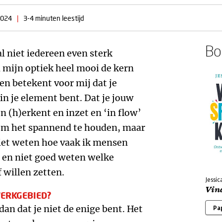
2024
|
3-4 minuten leestijd
Boe
l niet iedereen even sterk
 mijn optiek heel mooi de kern
n betekent voor mij dat je
in je element bent. Dat je jouw
n (h)erkent en inzet en ‘in flow’
om het spannend te houden, maar
 niet weten hoe vaak ik mensen
n en niet goed weten welke
 willen zetten.
Jessic
Vin
WERKGEBIED?
dan dat je niet de enige bent. Het
Pa