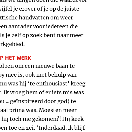
jfel je erover of je op de juiste
raktische handvatten om weer
een aanrader voor iedereen die
s je zelf op zoek bent naar meer
erkgebied.
OP HET WERK
holpen om een nieuwe baan te
py mee is, ook met behulp van
nu was hij ‘te enthousiast’ kreeg
t. Ik vroeg hem of er iets mis was
u = geïnspireerd door god) te
maal prima was. Moesten meer
hij toch me gekomen?! Hij keek
n toe en zei: ‘Inderdaad, ik blijf